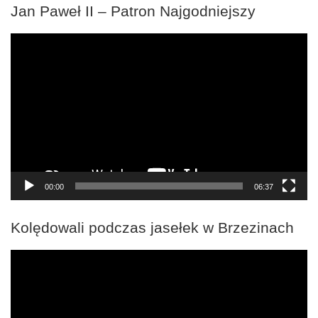
Jan Paweł II – Patron Najgodniejszy
Odtwarzacz
video
00:00
06:37
Kolędowali podczas jasełek w Brzezinach
Odtwarzacz
video