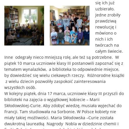
się ich już
uzbierało.
Jedne zrobiły
prawdziwą
rewolucję i
mówiono o
nich i ich
twórcach na
całym świecie.
Inne odegrały nieco mniejszą rolę, ale też są potrzebne. W
piątek 10 marca uczniowie klasy III postanowili zapoznać się z
tematem wynalazków, a biblioteka to odpowiednie miejsce,
by dowiedzieć się wielu ciekawych rzeczy. Różnorodne książki
z wielu dziecin pozwoliły zaspokoić zainteresowania
wszystkich osób.
W kolejny piątek, dnia 17 marca, uczniowie klasy III przyszli do
biblioteki na zajęcia o wyjątkowej kobiecie – Marii
Skłodowskiej-Curie. Aby zdobyć wiedzę, musiała wyjechać do
Francji. Tam studiowała na Sorbonie. W Polsce kobiety nie
miały takiej możliwości. Maria Skłodowska –Curie została
dwukrotną laureatką Nagrody Nobla w dziedzinie chemii i