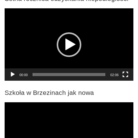
Odtwarzacz
video
00:00
02:06
Szkoła w Brzezinach jak nowa
Odtwarzacz
video