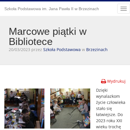
Szkoła Podstawowa im. Jana Pawła II w Brzezinach
Tog
nav
Marcowe piątki w
Bibliotece
20/03/2023 przez
Szkoła Podstawowa
w
Brzezinach
Wydrukuj
Dzięki
wynalazkom
życie człowieka
stało się
łatwiejsze. Do
2023 roku XXI
wieku trochę