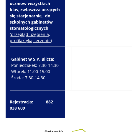
uczniów wszystkich
klas, zwłaszcza uczących
się stacjonarnie, do
szkolnych gabinetów
stomatologicznych
(
przegląd uzębienia,
profilaktyka, leczenie
)
Gabinet w S.P. Bilcza:
Gabinet w S.P. Brzeziny:
Poniedziałek: 7.30-14.30
Wtorek: 7.30-10.30
Wtorek: 11.00-15.00
Czwartek: 7.30-15.30
Środa: 7.30-14.30
Piątek: 7.30-14.30
Rejestracja: 882
038 609