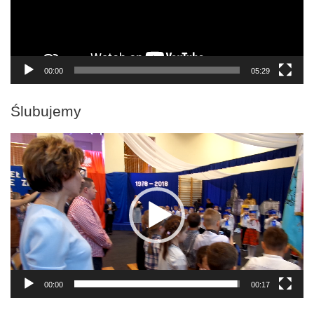
00:00
05:29
Ślubujemy
Odtwarzacz
video
00:00
00:17