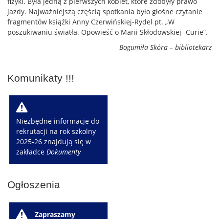
fizyki. Była jedną z pierwszych kobiet, które zdobyły prawo
jazdy. Najważniejszą częścią spotkania było głośne czytanie
fragmentów książki Anny Czerwińskiej-Rydel pt. „W
poszukiwaniu światła. Opowieść o Marii Skłodowskiej -Curie”.
Bogumiła Skóra – bibliotekarz
Komunikaty !!!
W
Niezbędne informacje do
rekrutacji na rok szkolny
2025-26 znajdują się w
zakładce
Dokumenty
Ogłoszenia
W
Zapraszamy