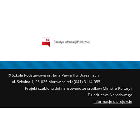
© Szkoła Podstawowa im. Jana Pawła II w Brzezinach
ul. Szkolna 1, 26-026 Morawica tel.: (041) 3114-055
Projekt szablonu dofinansowano ze środków Ministra Kultury i
Dziedzictwa Narodowego
Informacje o projekcie