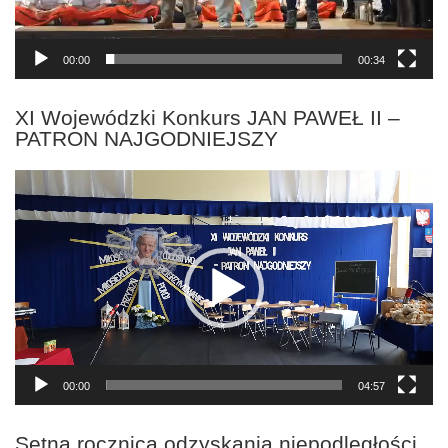
00:00
00:34
XI Wojewódzki Konkurs JAN PAWEŁ II –
PATRON NAJGODNIEJSZY
Odtwarzacz
video
00:00
04:57
Setna rocznica odzyskania niepodległości