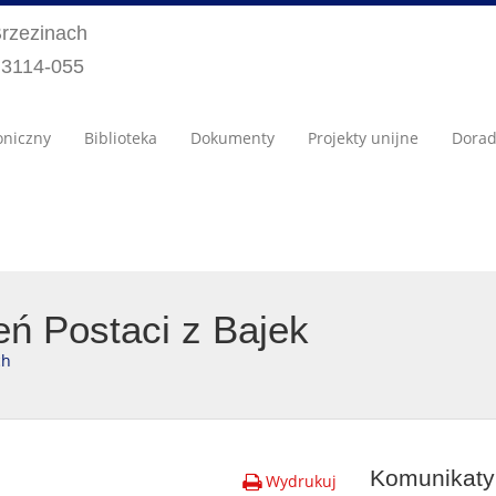
Brzezinach
) 3114-055
oniczny
Biblioteka
Dokumenty
Projekty unijne
Dora
ń Postaci z Bajek
ch
Komunikaty 
Wydrukuj