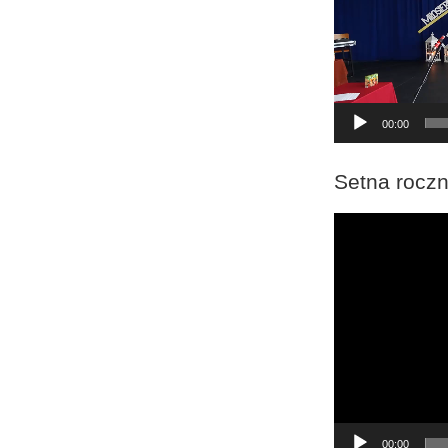
00:00
Setna roczn
Odtwarzacz
video
00:00