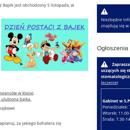
 Bajek jest obchodzony 5 listopada, w
W
Niezbędne info
znajdują się w
Ogłoszenia
W
Zaprasza
uczących się 
stomatologic
leczenie
)
seansów w klasie,
 ulubioną bajką.
Gabinet w S.P.
Poniedziałek: 
 bajkowe
Wtorek: 11.00
Środa: 7.30-1
zaplanuj, za jakiego bohatera się