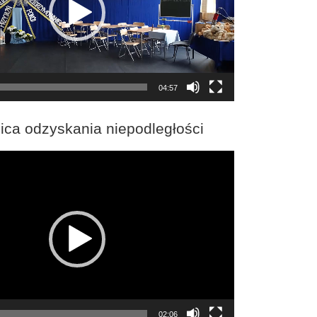
04:57
ica odzyskania niepodległości
02:06