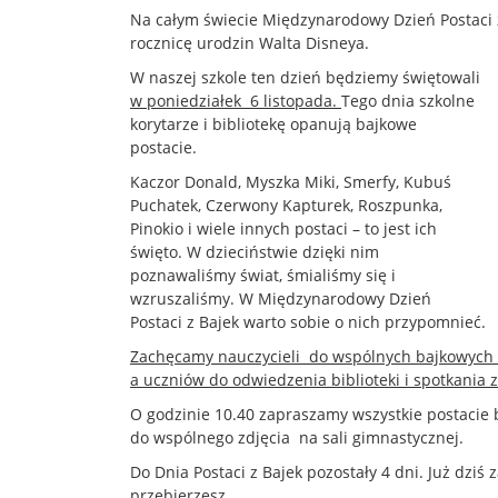
Na całym świecie Międzynarodowy Dzień Postaci z
rocznicę urodzin Walta Disneya.
W naszej szkole ten dzień będziemy świętowali
w poniedziałek 6 listopada.
Tego dnia szkolne
korytarze i bibliotekę opanują bajkowe
postacie.
Kaczor Donald, Myszka Miki, Smerfy, Kubuś
Puchatek, Czerwony Kapturek, Roszpunka,
Pinokio i wiele innych postaci – to jest ich
święto. W dzieciństwie dzięki nim
poznawaliśmy świat, śmialiśmy się i
wzruszaliśmy. W Międzynarodowy Dzień
Postaci z Bajek warto sobie o nich przypomnieć.
Zachęcamy nauczycieli do wspólnych bajkowych 
a uczniów do odwiedzenia biblioteki i spotkania z
O godzinie 10.40 zapraszamy wszystkie postacie
do wspólnego zdjęcia na sali gimnastycznej.
Do Dnia Postaci z Bajek pozostały 4 dni. Już dziś 
przebierzesz.