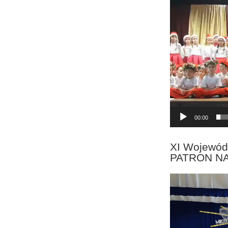
Odtwarzacz
video
00:00
XI Wojewód
PATRON N
Odtwarzacz
video