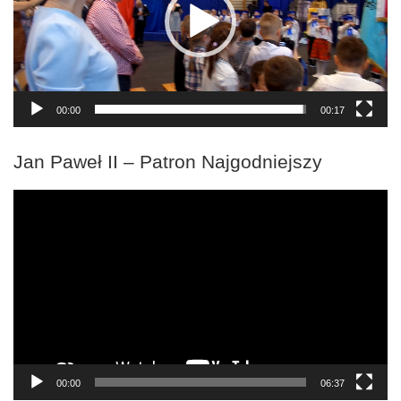
00:00
00:17
Jan Paweł II – Patron Najgodniejszy
Odtwarzacz
video
00:00
06:37