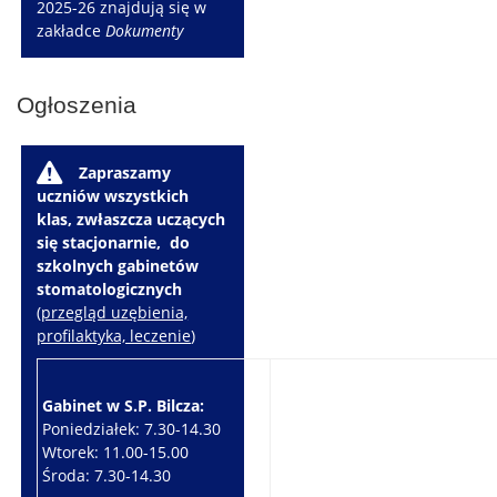
2025-26 znajdują się w
zakładce
Dokumenty
Ogłoszenia
W
Zapraszamy
uczniów wszystkich
klas, zwłaszcza uczących
się stacjonarnie, do
szkolnych gabinetów
stomatologicznych
(
przegląd uzębienia,
profilaktyka, leczenie
)
Gabinet w S.P. Bilcza:
Gabinet w S.P. Brzeziny:
Poniedziałek: 7.30-14.30
Wtorek: 7.30-10.30
Wtorek: 11.00-15.00
Czwartek: 7.30-15.30
Środa: 7.30-14.30
Piątek: 7.30-14.30