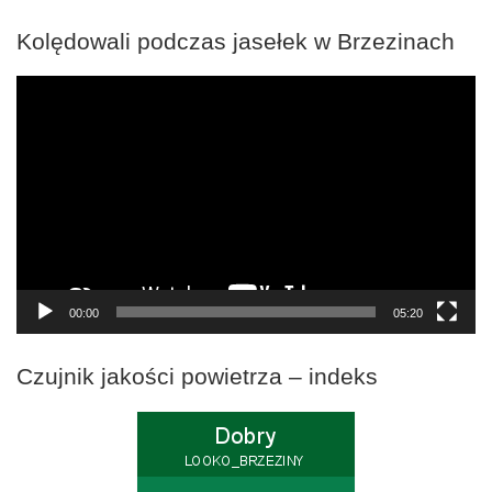
Kolędowali podczas jasełek w Brzezinach
Odtwarzacz
video
00:00
05:20
Czujnik jakości powietrza – indeks