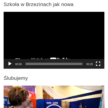
Szkoła w Brzezinach jak nowa
Odtwarzacz
video
00:00
05:29
Ślubujemy
Odtwarzacz
video