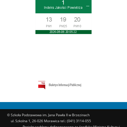
© Szkoła Podstawowa im. Jana Pawła II w Brzezinach
ul. Szkolna 1, 26-026 Morawica tel.: (041) 3114-055
Projekt szablonu dofinansowano ze środków Ministra Kultury i