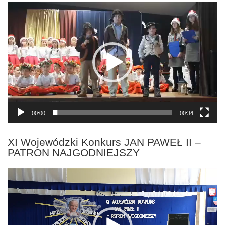
Odtwarzacz
video
00:00
00:34
XI Wojewódzki Konkurs JAN PAWEŁ II –
PATRON NAJGODNIEJSZY
Odtwarzacz
video