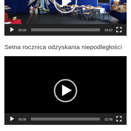
00:00
04:57
Setna rocznica odzyskania niepodległości
Odtwarzacz
video
00:00
02:06