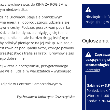
, wraz z wychowawcą, do KINA ZA ROGIEM w
W
nym niedźwiadku.
Niezbędne info
odziną Brownów. Staje się prawdziwym
znajdują się w
ywna energia i dobroduszność udzielają się
tywne cechy. Podczas poszukiwań podarku
eździe do Londynu, ale nigdy jej się to nie
kną i unikalną, ale bardzo drogą książkę o
Ogłoszenia
y odłożyć pieniądze na jej zakup. Nie zdaje
jest również podupadły aktor, którego powody
rzestępstwo i trafia za kratki. Brownowie zaś
W
Zaprasza
jego dobre imię.
uczących się 
stomatologic
lej w czasie poczęstunku, przygotowanego
leczenie
)
wie wzięli udział w warsztatach – wykonując
 zdjęcie w Centrum Samorządowym w
Gabinet w S.P.
Poniedziałek: 
Wtorek: 11.00
Wychowawca Katarzyna Gruszczyńska
Środa: 7.30-1