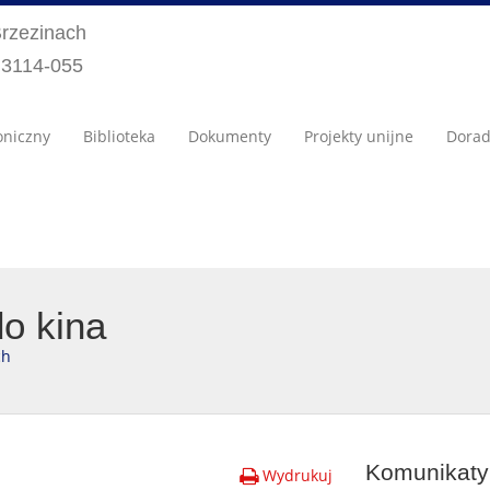
Brzezinach
) 3114-055
oniczny
Biblioteka
Dokumenty
Projekty unijne
Dora
o kina
ch
Komunikaty 
Wydrukuj