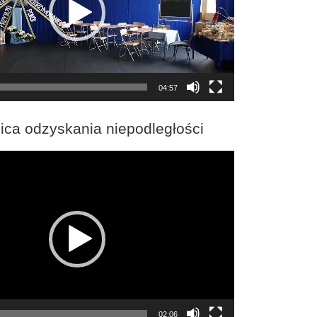
04:57
ica odzyskania niepodległości
02:06