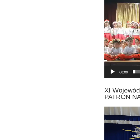
Odtwarzacz
video
00:00
XI Wojewód
PATRON N
Odtwarzacz
video