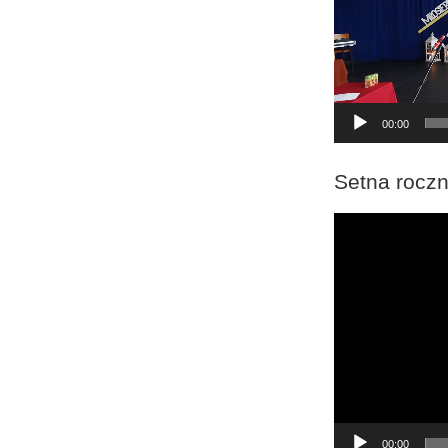
00:00
Setna roczn
Odtwarzacz
video
00:00