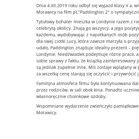
Dnia 4.XII.2019 roku odbył się wyjazd klasy V a
Morawicy na film pt.”Paddington 2″ o sympatycz
Tytułowy bohater mieszka w Londynie razem z r
celebrytą okolicy. Znają go wszyscy, a jego pozyt
każdemu, wydobywając z napotkanych osób pozy
dla swej ciotki Lucy, która zawsze marzyła o przyj
udało, Paddington znajduje idealny prezent – pię
Londynie. Niedźwiadek podejmuje różne prace, ab
sobie sprawy z faktu, że książką zainteresowany 
są jednak zupełnie inne. Miś zostaje wplątany w p
za wszelką cenę starają się oczyścić i przywrócić 
Familijna atmosfera filmu była kontynuowana da
przez rodziców, w sali obok kina. Ponadto ucznio
własnoręcznie choinkowe ozdoby.
Wspomniane wydarzenie zwieńczyło pamiątkowe
Morawicy.