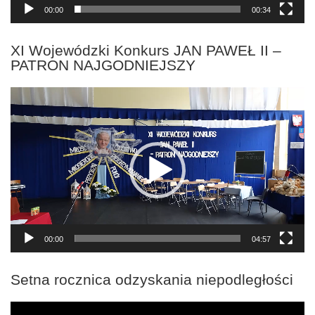
00:00
00:34
XI Wojewódzki Konkurs JAN PAWEŁ II –
PATRON NAJGODNIEJSZY
Odtwarzacz
video
00:00
04:57
Setna rocznica odzyskania niepodległości
Odtwarzacz