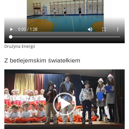
Drużyna Energii
Z betlejemskim światełkiem
Odtwarzacz
video