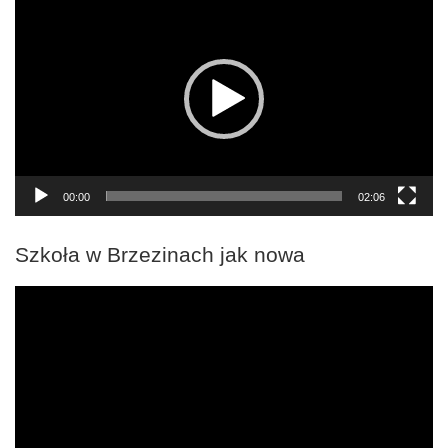
video
00:00
02:06
Szkoła w Brzezinach jak nowa
Odtwarzacz
video