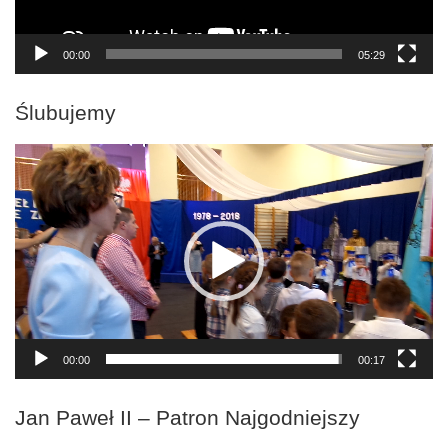
00:00
05:29
Ślubujemy
Odtwarzacz
video
00:00
00:17
Jan Paweł II – Patron Najgodniejszy