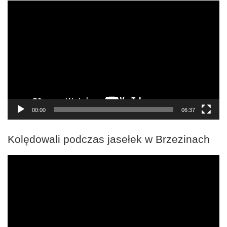
Odtwarzacz
video
00:00
06:37
Kolędowali podczas jasełek w Brzezinach
Odtwarzacz
video