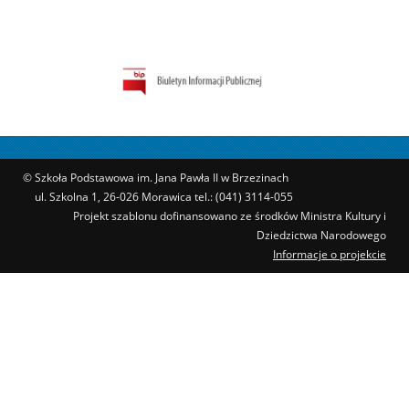
© Szkoła Podstawowa im. Jana Pawła II w Brzezinach
ul. Szkolna 1, 26-026 Morawica tel.: (041) 3114-055
Projekt szablonu dofinansowano ze środków Ministra Kultury i
Dziedzictwa Narodowego
Informacje o projekcie