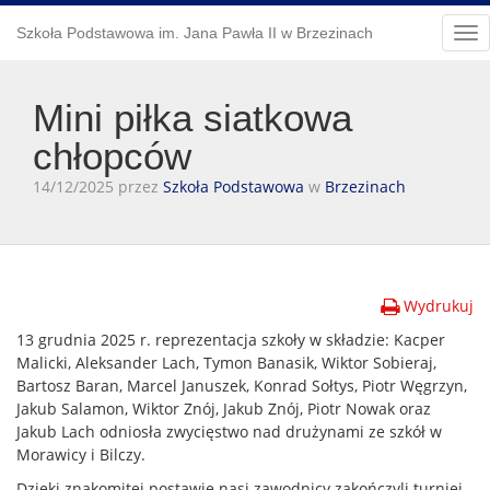
Szkoła Podstawowa im. Jana Pawła II w Brzezinach
Tog
nav
Mini piłka siatkowa
chłopców
14/12/2025 przez
Szkoła Podstawowa
w
Brzezinach
Wydrukuj
13 grudnia 2025 r. reprezentacja szkoły w składzie: Kacper
Malicki, Aleksander Lach, Tymon Banasik, Wiktor Sobieraj,
Bartosz Baran, Marcel Januszek, Konrad Sołtys, Piotr Węgrzyn,
Jakub Salamon, Wiktor Znój, Jakub Znój, Piotr Nowak oraz
Jakub Lach odniosła zwycięstwo nad drużynami ze szkół w
Morawicy i Bilczy.
Dzięki znakomitej postawie nasi zawodnicy zakończyli turniej