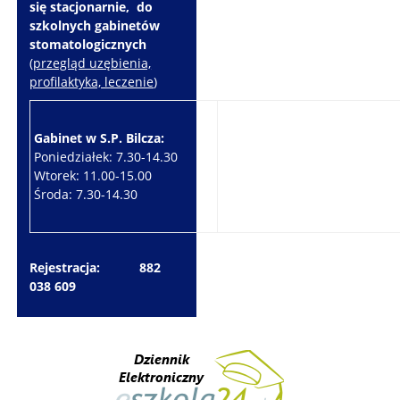
się stacjonarnie, do
szkolnych gabinetów
stomatologicznych
(
przegląd uzębienia,
profilaktyka, leczenie
)
Gabinet w S.P. Bilcza:
Gabinet w S.P. Brzeziny:
Poniedziałek: 7.30-14.30
Wtorek: 7.30-10.30
Wtorek: 11.00-15.00
Czwartek: 7.30-15.30
Środa: 7.30-14.30
Piątek: 7.30-14.30
Rejestracja: 882
038 609