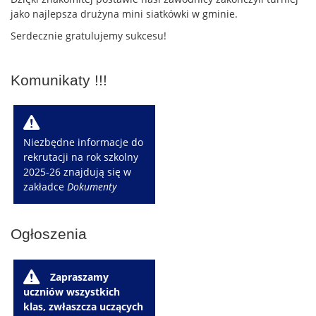
jako najlepsza drużyna mini siatkówki w gminie.
Serdecznie gratulujemy sukcesu!
Komunikaty !!!
W
Niezbędne informacje do
rekrutacji na rok szkolny
2025-26 znajdują się w
zakładce
Dokumenty
Ogłoszenia
W
Zapraszamy
uczniów wszystkich
klas, zwłaszcza uczących