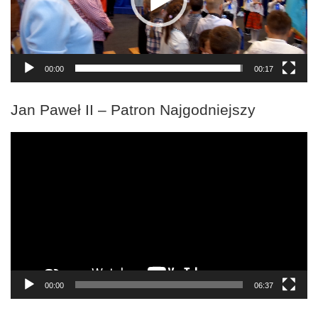
00:00
00:17
Jan Paweł II – Patron Najgodniejszy
Odtwarzacz
video
00:00
06:37