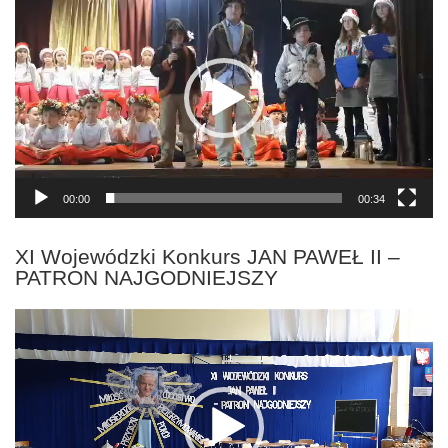
video
00:00
00:34
XI Wojewódzki Konkurs JAN PAWEŁ II –
PATRON NAJGODNIEJSZY
Odtwarzacz
video