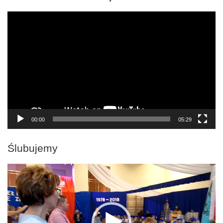
Odtwarzacz
video
00:00
05:29
Ślubujemy
Odtwarzacz
video