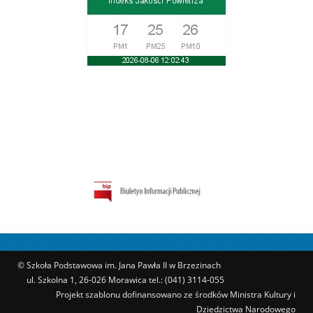
© Szkoła Podstawowa im. Jana Pawła II w Brzezinach
ul. Szkolna 1, 26-026 Morawica tel.: (041) 3114-055
Projekt szablonu dofinansowano ze środków Ministra Kultury i
Dziedzictwa Narodowego