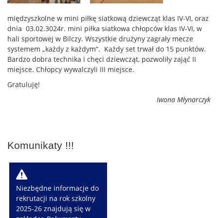
międzyszkolne w mini piłkę siatkową dziewcząt klas IV-VI, oraz
dnia 03.02.3024r. mini piłka siatkowa chłopców klas IV-VI, w
hali sportowej w Bilczy. Wszystkie drużyny zagrały mecze
systemem „każdy z każdym”. Każdy set trwał do 15 punktów.
Bardzo dobra technika i chęci dziewcząt, pozwoliły zająć II
miejsce. Chłopcy wywalczyli III miejsce.
Gratuluję!
Iwona Młynarczyk
Komunikaty !!!
W
Niezbędne informacje do
rekrutacji na rok szkolny
2025-26 znajdują się w