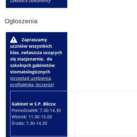
zakładce
Dokumenty
Ogłoszenia
W
Zapraszamy
uczniów wszystkich
klas, zwłaszcza uczących
się stacjonarnie, do
szkolnych gabinetów
stomatologicznych
(
przegląd uzębienia,
profilaktyka, leczenie
)
Gabinet w S.P. Bilcza:
Gabinet w S.P. Brzeziny:
Poniedziałek: 7.30-14.30
Wtorek: 7.30-10.30
Wtorek: 11.00-15.00
Czwartek: 7.30-15.30
Środa: 7.30-14.30
Piątek: 7.30-14.30