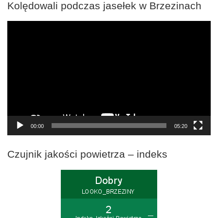
Kolędowali podczas jasełek w Brzezinach
Odtwarzacz
video
00:00
05:20
Czujnik jakości powietrza – indeks