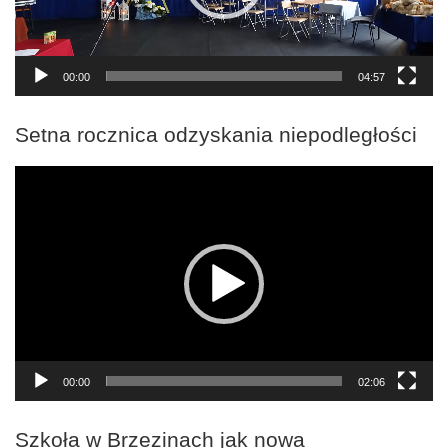
00:00
04:57
Setna rocznica odzyskania niepodległości
Odtwarzacz
video
00:00
02:06
Szkoła w Brzezinach jak nowa