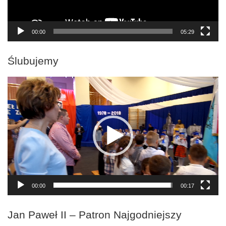
00:00
05:29
Ślubujemy
Odtwarzacz
video
00:00
00:17
Jan Paweł II – Patron Najgodniejszy