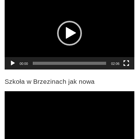
video
00:00
02:06
Szkoła w Brzezinach jak nowa
Odtwarzacz
video