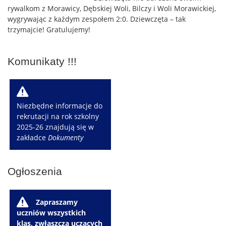
rywalkom z Morawicy, Dębskiej Woli, Bilczy i Woli Morawickiej,
wygrywając z każdym zespołem 2:0. Dziewczęta – tak
trzymajcie! Gratulujemy!
Komunikaty !!!
W
Niezbędne informacje do
rekrutacji na rok szkolny
2025-26 znajdują się w
zakładce
Dokumenty
Ogłoszenia
W
Zapraszamy
uczniów wszystkich
klas, zwłaszcza uczących