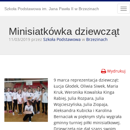
Szkoła Podstawowa im. Jana Pawła II w Brzezinach
Tog
nav
Minisiatkówka dziewcząt
11/03/2019 przez
Szkoła Podstawowa
w
Brzezinach
Wydrukuj
9 mar
ca reprezentacja dziewcząt:
Łucja Głodek, Oliwia Siwek, Maria
Kruk, Weronika Kowalska Kinga
Rabiej, Julia Rozpara, Julia
Wojcieszyńska, Julia Ziopaja,
Aleksandra Kubicka i Karolina
Bernaciak w pięknym stylu wygrała
gminny turniej piłki minisiatkowej.
Dziewczęta nie dał szans swoim