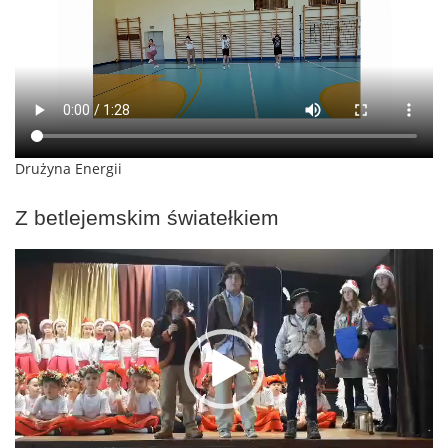
Drużyna Energii
Z betlejemskim światełkiem
Odtwarzacz
video