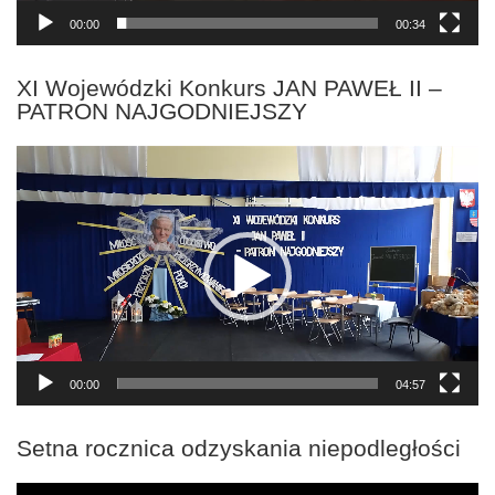
00:00
00:34
XI Wojewódzki Konkurs JAN PAWEŁ II –
PATRON NAJGODNIEJSZY
Odtwarzacz
video
00:00
04:57
Setna rocznica odzyskania niepodległości
Odtwarzacz