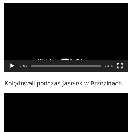
Odtwarzacz
video
00:00
06:37
Kolędowali podczas jasełek w Brzezinach
Odtwarzacz
video