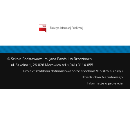
© Szkoła Podstawowa im. Jana Pawła II w Brzezinach
ul. Szkolna 1, 26-026 Morawica tel.: (041) 3114-055
Projekt szablonu dofinansowano ze środków Ministra Kultury i
Dziedzictwa Narodowego
Informacje o projekcie