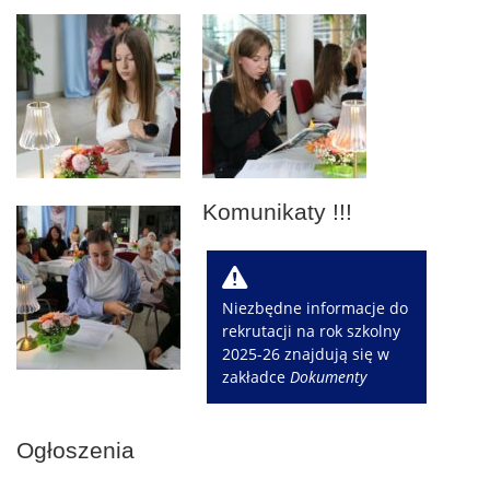
Komunikaty !!!
W
Niezbędne informacje do
rekrutacji na rok szkolny
2025-26 znajdują się w
zakładce
Dokumenty
Ogłoszenia