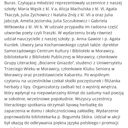
Buras. Czytająca młodzież reprezentowały uczennice z naszej
szkoły: Maria Wąsik z kl. V a, Alicja Machulska z kl. VI, Agata
Tkaczyk, Julia Zychowicz i Natalia Znój z kl. VII a oraz Julia
Jabczyk, Amelia Jeziorska, Julia Szczukiewicz i Gabriela
Witkowska z kl. VII b. W udziale przypadła im radosna część
utworów poety czyli fraszki. W wydarzeniu brały również
udział nauczycielki z naszej szkoły: p. Anna Gawior i p. Agata
Kurdek. Utwory Jana Kochanowskiego czytali także: dyrektor
Samorządowego Centrum Kultury i Biblioteki w Morawicy,
bibliotekarki z Biblioteki Publicznej w Morawicy, członkowie
Grupy Literackiej ,,Bocianie Gniazdo’’, studenci z Uniwersytetu
Trzeciego Wieku w Morawicy, członkowie Klubu Seniora w
Morawicy oraz przedstawiciele Kabaretu. Po wspólnym
czytaniu na uczestników czekał słodki poczęstunek i filiżanka
herbaty z lipy. Organizatorzy zadbali też o wystrój wnętrza,
który wpłynął na niepowtarzalny klimat do zadumy nad poezją
w sobotnie, wrześniowe popołudnie. Wszyscy uczestnicy
literackiego spotkania otrzymali lipową herbatkę do
zaparzenia w domu i okolicznościową zakładkę. Wydarzenie
poprowadziła bibliotekarka p. Bogumiła Skóra. Udział w akcji
był okazją do odkrywania piękna języka polskiego i promocji