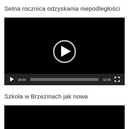
Setna rocznica odzyskania niepodległości
Odtwarzacz
video
00:00
02:06
Szkoła w Brzezinach jak nowa
Odtwarzacz
video