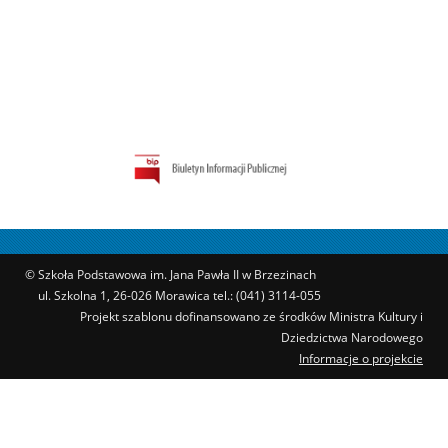
© Szkoła Podstawowa im. Jana Pawła II w Brzezinach
ul. Szkolna 1, 26-026 Morawica tel.: (041) 3114-055
Projekt szablonu dofinansowano ze środków Ministra Kultury i
Dziedzictwa Narodowego
Informacje o projekcie