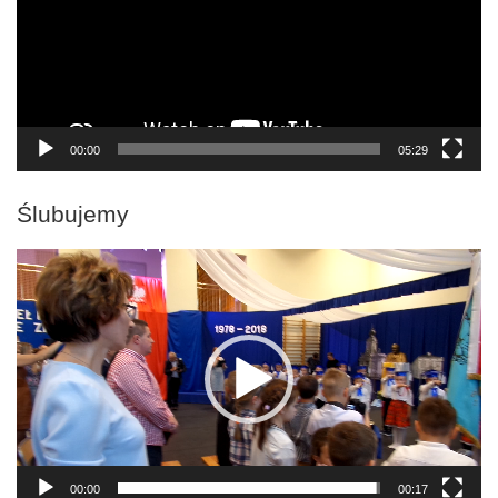
00:00
05:29
Ślubujemy
Odtwarzacz
video
00:00
00:17