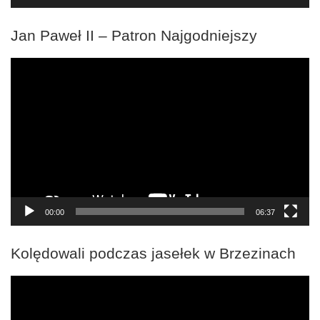
Jan Paweł II – Patron Najgodniejszy
Odtwarzacz
video
00:00
06:37
Kolędowali podczas jasełek w Brzezinach
Odtwarzacz
video