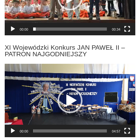
00:00
00:34
XI Wojewódzki Konkurs JAN PAWEŁ II –
PATRON NAJGODNIEJSZY
Odtwarzacz
video
00:00
04:57