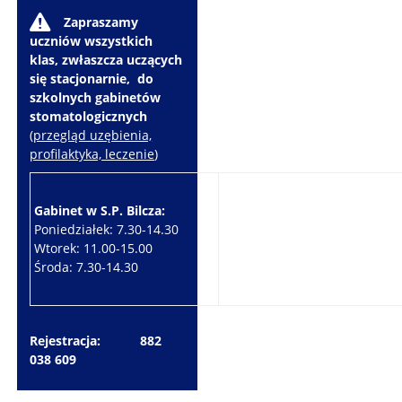
W
Zapraszamy
uczniów wszystkich
klas, zwłaszcza uczących
się stacjonarnie, do
szkolnych gabinetów
stomatologicznych
(
przegląd uzębienia,
profilaktyka, leczenie
)
Gabinet w S.P. Bilcza:
Gabinet w S.P. Brzeziny:
Poniedziałek: 7.30-14.30
Wtorek: 7.30-10.30
Wtorek: 11.00-15.00
Czwartek: 7.30-15.30
Środa: 7.30-14.30
Piątek: 7.30-14.30
Rejestracja: 882
038 609