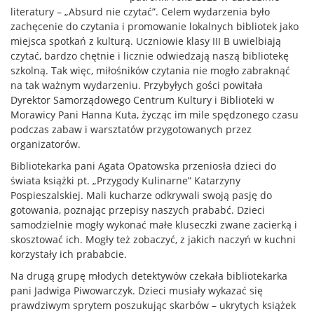
literatury – „Absurd nie czytać”. Celem wydarzenia było
zachęcenie do czytania i promowanie lokalnych bibliotek jako
miejsca spotkań z kulturą. Uczniowie klasy III B uwielbiają
czytać, bardzo chętnie i licznie odwiedzają naszą bibliotekę
szkolną. Tak więc, miłośników czytania nie mogło zabraknąć
na tak ważnym wydarzeniu. Przybyłych gości powitała
Dyrektor Samorządowego Centrum Kultury i Biblioteki w
Morawicy Pani Hanna Kuta, życząc im mile spędzonego czasu
podczas zabaw i warsztatów przygotowanych przez
organizatorów.
Bibliotekarka pani Agata Opatowska przeniosła dzieci do
świata książki pt. „Przygody Kulinarne” Katarzyny
Pospieszalskiej. Mali kucharze odkrywali swoją pasję do
gotowania, poznając przepisy naszych prababć. Dzieci
samodzielnie mogły wykonać małe kluseczki zwane zacierką i
skosztować ich. Mogły też zobaczyć, z jakich naczyń w kuchni
korzystały ich prababcie.
Na drugą grupę młodych detektywów czekała bibliotekarka
pani Jadwiga Piwowarczyk. Dzieci musiały wykazać się
prawdziwym sprytem poszukując skarbów – ukrytych książek