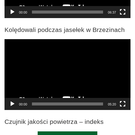
00:00
06:37
Kolędowali podczas jasełek w Brzezinach
Odtwarzacz
video
00:00
05:20
Czujnik jakości powietrza – indeks