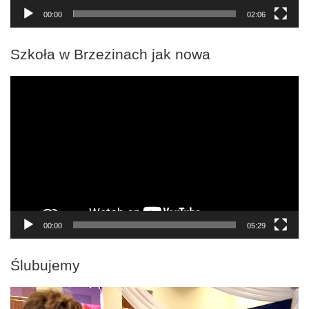
00:00
02:06
Szkoła w Brzezinach jak nowa
Odtwarzacz
video
00:00
05:29
Ślubujemy
Odtwarzacz
video