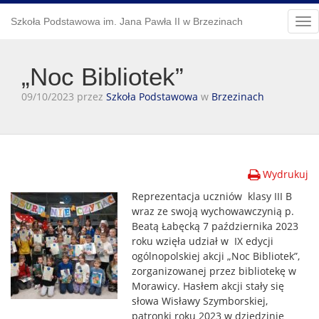
Szkoła Podstawowa im. Jana Pawła II w Brzezinach
Tog
nav
„Noc Bibliotek”
09/10/2023 przez
Szkoła Podstawowa
w
Brzezinach
Wydrukuj
Reprezentacja uczniów klasy III B
wraz ze swoją wychowawczynią p.
Beatą Łabęcką 7 października 2023
roku wzięła udział w IX edycji
ogólnopolskiej akcji „Noc Bibliotek”,
zorganizowanej przez bibliotekę w
Morawicy. Hasłem akcji stały się
słowa Wisławy Szymborskiej,
patronki roku 2023 w dziedzinie