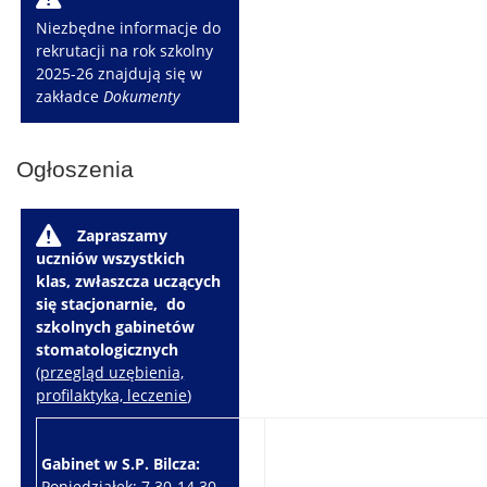
Niezbędne informacje do
rekrutacji na rok szkolny
2025-26 znajdują się w
zakładce
Dokumenty
Ogłoszenia
W
Zapraszamy
uczniów wszystkich
klas, zwłaszcza uczących
się stacjonarnie, do
szkolnych gabinetów
stomatologicznych
(
przegląd uzębienia,
profilaktyka, leczenie
)
Gabinet w S.P. Bilcza:
Gabinet w S.P. Brzeziny:
Poniedziałek: 7.30-14.30
Wtorek: 7.30-10.30