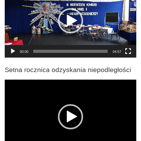
00:00
04:57
Setna rocznica odzyskania niepodległości
Odtwarzacz
video