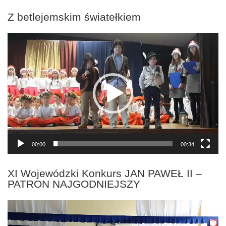
Z betlejemskim światełkiem
Odtwarzacz
video
00:00
00:34
XI Wojewódzki Konkurs JAN PAWEŁ II –
PATRON NAJGODNIEJSZY
Odtwarzacz
video