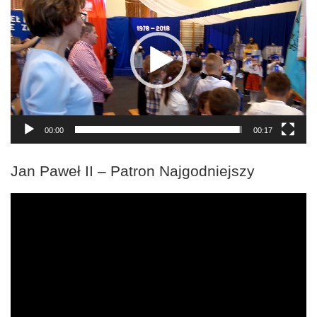
00:00
00:17
Jan Paweł II – Patron Najgodniejszy
Odtwarzacz
video