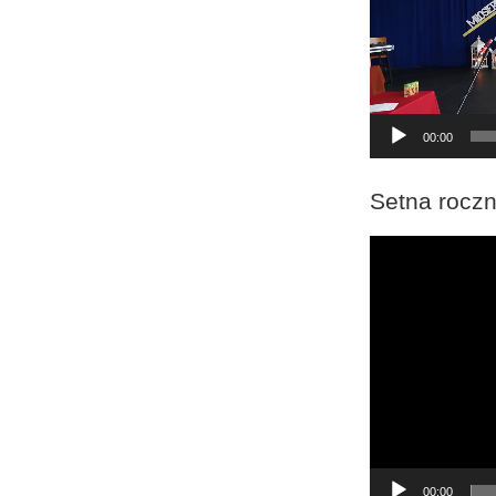
00:00
Setna roczn
Odtwarzacz
video
00:00