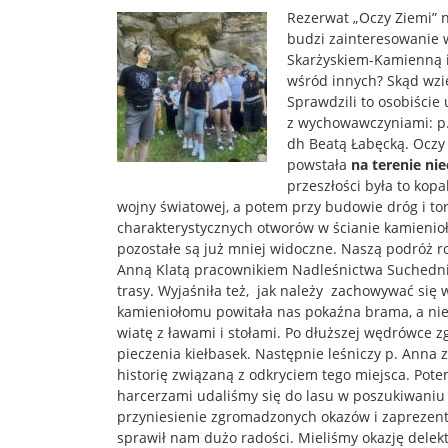
Rezerwat „Oczy Ziemi” 
budzi zainteresowanie w
Skarżyskiem-Kamienną i
wśród innych? Skąd wzię
Sprawdzili to osobiście 
z wychowawczyniami: p. 
dh Beatą Łabęcką. Oczy
powstała
na terenie ni
przeszłości była to kop
wojny światowej, a potem przy budowie dróg i to
charakterystycznych otworów w ścianie kamienioł
pozostałe są już mniej widoczne. Naszą podróż r
Anną Klatą pracownikiem Nadleśnictwa Suchedni
trasy. Wyjaśniła też, jak należy zachowywać się 
kamieniołomu powitała nas pokaźna brama, a nie
wiatę z ławami i stołami. Po dłuższej wędrówce z
pieczenia kiełbasek. Następnie leśniczy p. Anna z
historię związaną z odkryciem tego miejsca. Pote
harcerzami udaliśmy się do lasu w poszukiwaniu
przyniesienie zgromadzonych okazów i zaprezent
sprawił nam dużo radości. Mieliśmy okazję dele