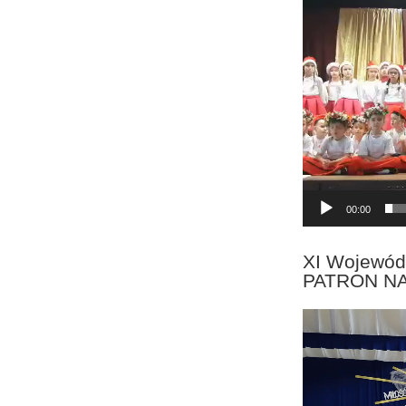
Odtwarzacz
video
00:00
XI Wojewód
PATRON N
Odtwarzacz
video