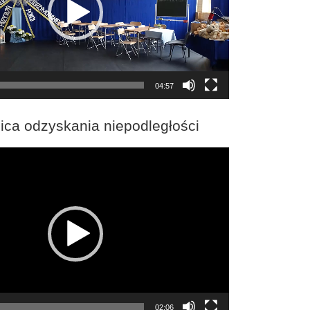
04:57
ica odzyskania niepodległości
02:06