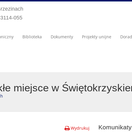
Brzezinach
) 3114-055
oniczny
Biblioteka
Dokumenty
Projekty unijne
Dora
kłe miejsce w Świętokrzyski
ch
Komunikaty 
Wydrukuj