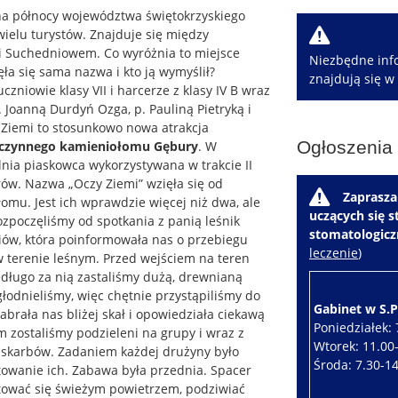
na północy województwa świętokrzyskiego
W
ielu turystów. Znajduje się między
 Suchedniowem. Co wyróżnia to miejsce
Niezbędne info
ła się sama nazwa i kto ją wymyślił?
znajdują się w
uczniowie klasy VII i harcerze z klasy IV B wraz
Joanną Durdyń Ozga, p. Pauliną Pietryką i
 Ziemi to stosunkowo nowa atrakcja
Ogłoszenia
eczynnego kamieniołomu Gębury
.
W
alnia piaskowca wykorzystywana w trakcie II
rów. Nazwa „Oczy Ziemi” wzięła się od
W
Zaprasza
omu. Jest ich wprawdzie więcej niż dwa, ale
uczących się 
ozpoczęliśmy od spotkania z panią leśnik
stomatologic
ów, która poinformowała nas o przebiegu
leczenie
)
w terenie leśnym. Przed wejściem na teren
długo za nią zastaliśmy dużą, drewnianą
głodnieliśmy, więc chętnie przystąpiliśmy do
Gabinet w S.P.
abrała nas bliżej skał i opowiedziała ciekawą
Poniedziałek: 
m zostaliśmy podzieleni na grupy i wraz z
Wtorek: 11.00
 skarbów. Zadaniem każdej drużyny było
Środa: 7.30-1
owanie ich. Zabawa była przednia. Spacer
ktować się świeżym powietrzem, podziwiać