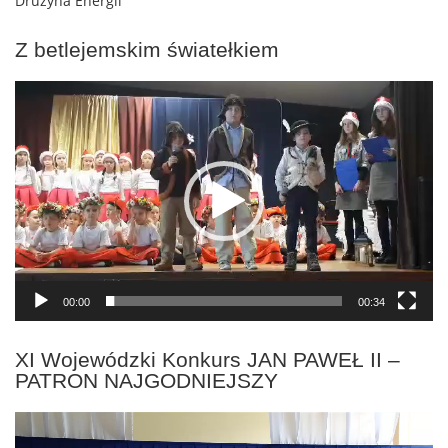
Drużyna Energii
Z betlejemskim światełkiem
Odtwarzacz
video
00:00
00:34
XI Wojewódzki Konkurs JAN PAWEŁ II –
PATRON NAJGODNIEJSZY
Odtwarzacz
video