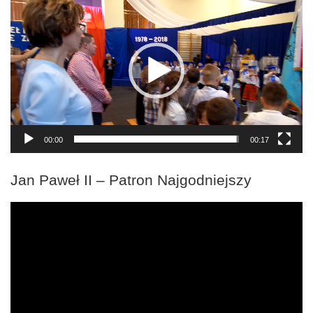
video
00:00
00:17
Jan Paweł II – Patron Najgodniejszy
Odtwarzacz
video