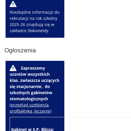
W
Niezbędne informacje do
rekrutacji na rok szkolny
2025-26 znajdują się w
zakładce
Dokumenty
Ogłoszenia
W
Zapraszamy
uczniów wszystkich
klas, zwłaszcza uczących
się stacjonarnie, do
szkolnych gabinetów
stomatologicznych
(
przegląd uzębienia,
profilaktyka, leczenie
)
Gabinet w S.P. Bilcza:
Gabinet w S.P. Brzeziny: