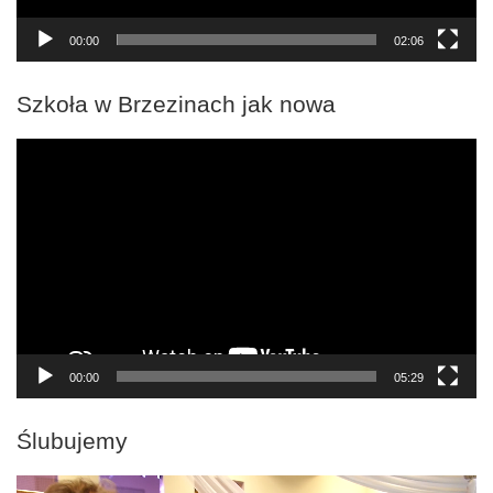
00:00
02:06
Szkoła w Brzezinach jak nowa
Odtwarzacz
video
00:00
05:29
Ślubujemy
Odtwarzacz