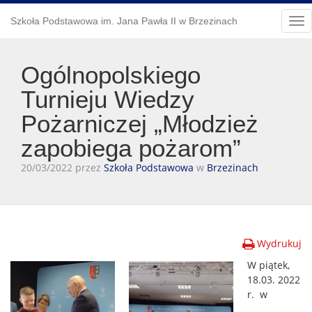
Szkoła Podstawowa im. Jana Pawła II w Brzezinach
Tog
nav
Ogólnopolskiego
Turnieju Wiedzy
Pożarniczej „Młodzież
zapobiega pożarom”
20/03/2022 przez
Szkoła Podstawowa
w
Brzezinach
Wydrukuj
W piątek,
18.03. 2022
r. w