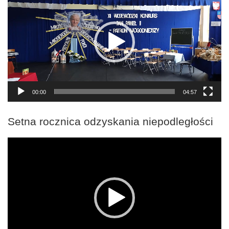
00:00
04:57
Setna rocznica odzyskania niepodległości
Odtwarzacz
video