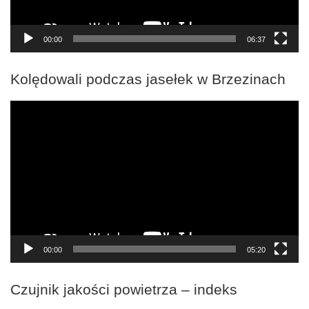
00:00
06:37
Kolędowali podczas jasełek w Brzezinach
Odtwarzacz
video
00:00
05:20
Czujnik jakości powietrza – indeks