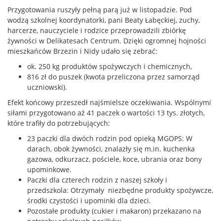
Przygotowania ruszyły pełną parą już w listopadzie. Pod
wodzą szkolnej koordynatorki, pani Beaty Łabęckiej, zuchy,
harcerze, nauczyciele i rodzice przeprowadzili zbiórkę
żywności w Delikatesach Centrum. Dzięki ogromnej hojności
mieszkańców Brzezin i Nidy udało się zebrać:
ok. 250 kg produktów spożywczych i chemicznych,
816 zł do puszek (kwota przeliczona przez samorząd
uczniowski).
Efekt końcowy przeszedł najśmielsze oczekiwania. Wspólnymi
siłami przygotowano aż 41 paczek o wartości 13 tys. złotych,
które trafiły do potrzebujących:
23 paczki dla dwóch rodzin pod opieką MGOPS: W
darach, obok żywności, znalazły się m.in. kuchenka
gazowa, odkurzacz, pościele, koce, ubrania oraz bony
upominkowe.
Paczki dla czterech rodzin z naszej szkoły i
przedszkola: Otrzymały niezbędne produkty spożywcze,
środki czystości i upominki dla dzieci.
Pozostałe produkty (cukier i makaron) przekazano na