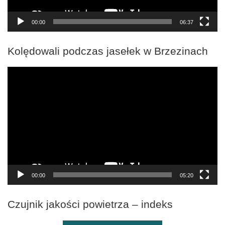
00:00
06:37
Kolędowali podczas jasełek w Brzezinach
Odtwarzacz
video
00:00
05:20
Czujnik jakości powietrza – indeks