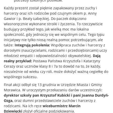
potrzeby szkolnych posiłków.
Każdy prezent został pięknie zapakowany przez zuchy i
harcerzy oraz ich rodziców pod czujnym okiem p. Anny
Gawior i p. Beaty Łabęckiej. Do paczek dołączono
własnoręcznie wykonane stroiki i życzenia. To rzeczywiście
budujący przykład tego, jak wielką moc ma lokalna
społeczność, gdy jednoczy się we wspólnym celu. Tego typu
inicjatywy nie tylko niosą realną pomoc potrzebującym, ale
także:
Integrują pokolenia:
Współpraca zuchów i harcerzy z
dorosłymi (nauczycielami, rodzicami i przedsiębiorcami) uczy
młodzież empatii i odpowiedzialności obywatelskiej.
Dają
realny przykład:
Postawa Państwa Krzysztofa i Katarzyny
Cerazy oraz uczniów klasy 8 i 7a to dowód na to, że każdy,
niezależnie od wieku czy roli, może dołożyć ważną cegiełkę do
wspólnego sukcesu.
Finał akcji odbył się 13 grudnia w Urzędzie Miasta i Gminy
Morawica. W uroczystym przekazaniu darów uczestniczyli:
dyrektor szkoły pan Krzysztof Kubicki i pani Joanna Durdyń-
Ozga,
oraz dumni przedstawiciele zuchów i harcerzy z
rodzicami. Na ich ręce
wiceburmistrz Marcin
Dziewięcki
złożył oficjalne podziękowania.