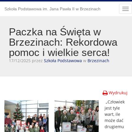
Szkoła Podstawowa im. Jana Pawła II w Brzezinach
Tog
nav
Paczka na Święta w
Brzezinach: Rekordowa
pomoc i wielkie serca!
17/12/2025 przez
Szkoła Podstawowa
w
Brzezinach
Wydrukuj
„Człowiek
jest tyle
wart, ile
może dać
drugiemu