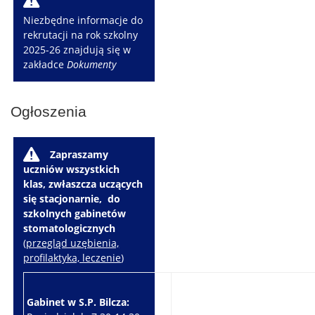
W
Niezbędne informacje do
rekrutacji na rok szkolny
2025-26 znajdują się w
zakładce
Dokumenty
Ogłoszenia
W
Zapraszamy
uczniów wszystkich
klas, zwłaszcza uczących
się stacjonarnie, do
szkolnych gabinetów
stomatologicznych
(
przegląd uzębienia,
profilaktyka, leczenie
)
Gabinet w S.P. Bilcza:
Gabinet w S.P. Brzeziny: