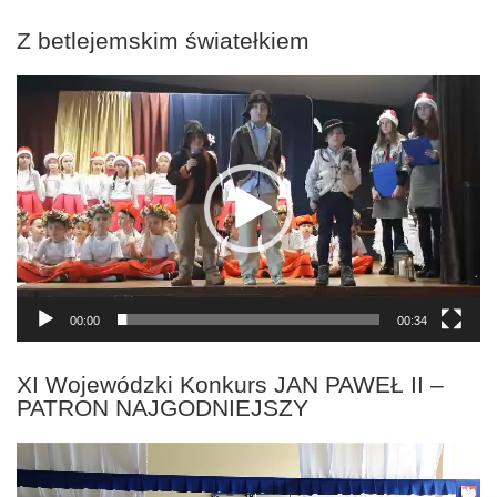
Z betlejemskim światełkiem
Odtwarzacz
video
00:00
00:34
XI Wojewódzki Konkurs JAN PAWEŁ II –
PATRON NAJGODNIEJSZY
Odtwarzacz
video