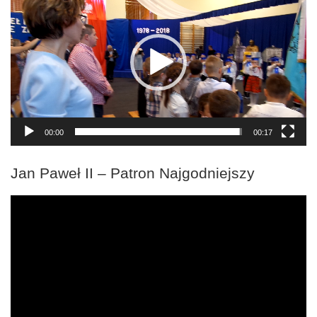
video
00:00
00:17
Jan Paweł II – Patron Najgodniejszy
Odtwarzacz
video