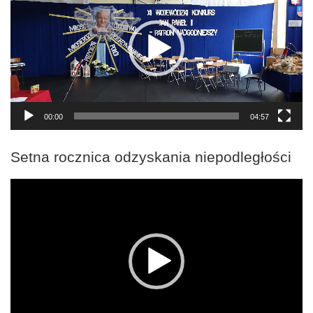
00:00
04:57
Setna rocznica odzyskania niepodległości
Odtwarzacz
video