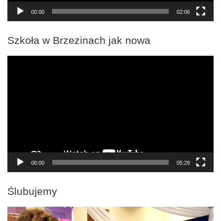
00:00
02:06
Szkoła w Brzezinach jak nowa
Odtwarzacz
video
00:00
05:29
Ślubujemy
Odtwarzacz