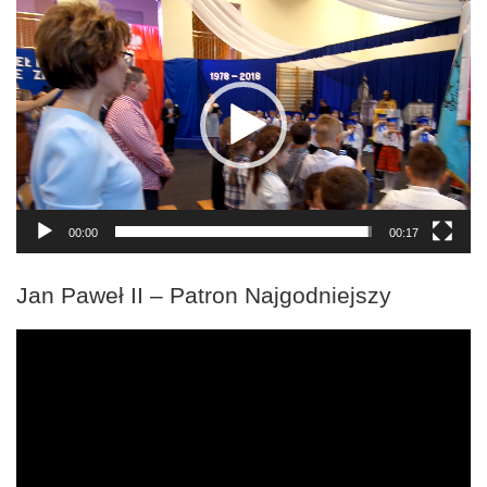
Odtwarzacz
video
00:00
00:17
Jan Paweł II – Patron Najgodniejszy
Odtwarzacz
video