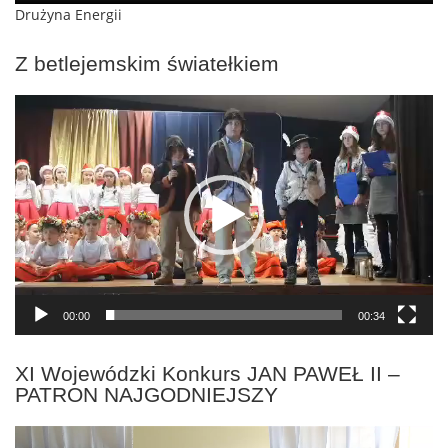
Drużyna Energii
Z betlejemskim światełkiem
Odtwarzacz
video
00:00
00:34
XI Wojewódzki Konkurs JAN PAWEŁ II –
PATRON NAJGODNIEJSZY
Odtwarzacz