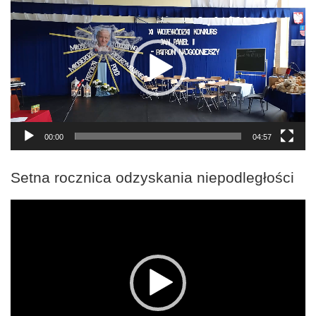
video
00:00
04:57
Setna rocznica odzyskania niepodległości
Odtwarzacz
video