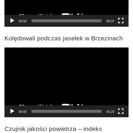
00:00
06:37
Kolędowali podczas jasełek w Brzezinach
Odtwarzacz
video
00:00
05:20
Czujnik jakości powietrza – indeks