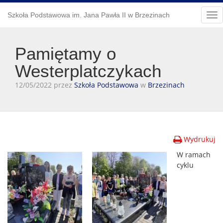
Szkoła Podstawowa im. Jana Pawła II w Brzezinach
Tog
nav
Pamiętamy o
Westerplatczykach
12/05/2022 przez
Szkoła Podstawowa
w
Brzezinach
Wydrukuj
W ramach
cyklu