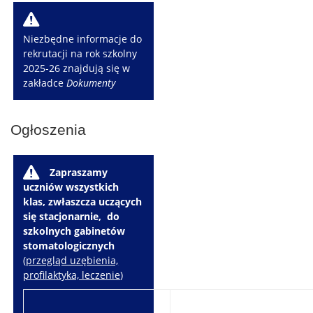
W
Niezbędne informacje do
rekrutacji na rok szkolny
2025-26 znajdują się w
zakładce
Dokumenty
Ogłoszenia
W
Zapraszamy
uczniów wszystkich
klas, zwłaszcza uczących
się stacjonarnie, do
szkolnych gabinetów
stomatologicznych
(
przegląd uzębienia,
profilaktyka, leczenie
)