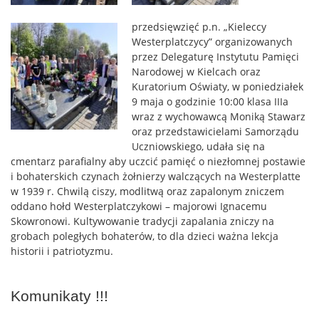
przedsięwzięć p.n. „Kieleccy
Westerplatczycy” organizowanych
przez Delegaturę Instytutu Pamięci
Narodowej w Kielcach oraz
Kuratorium Oświaty, w poniedziałek
9 maja o godzinie 10:00 klasa IIIa
wraz z wychowawcą Moniką Stawarz
oraz przedstawicielami Samorządu
Uczniowskiego, udała się na
cmentarz parafialny aby uczcić pamięć o niezłomnej postawie
i bohaterskich czynach żołnierzy walczących na Westerplatte
w 1939 r. Chwilą ciszy, modlitwą oraz zapalonym zniczem
oddano hołd Westerplatczykowi – majorowi Ignacemu
Skowronowi. Kultywowanie tradycji zapalania zniczy na
grobach poległych bohaterów, to dla dzieci ważna lekcja
historii i patriotyzmu.
Komunikaty !!!