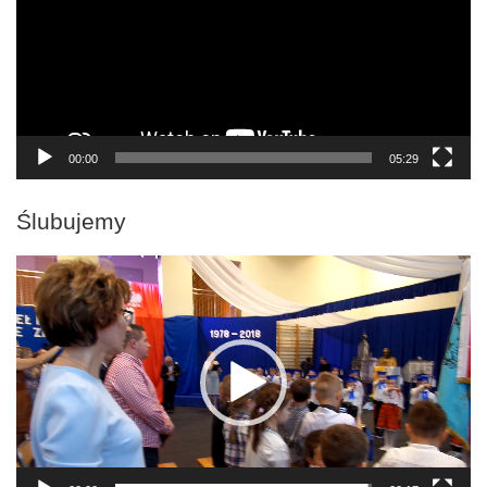
00:00
05:29
Ślubujemy
Odtwarzacz
video