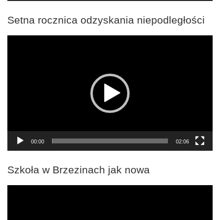
Setna rocznica odzyskania niepodległości
Odtwarzacz
video
00:00
02:06
Szkoła w Brzezinach jak nowa
Odtwarzacz
video