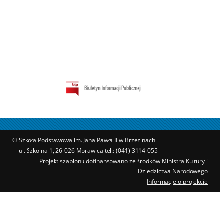
© Szkoła Podstawowa im. Jana Pawła II w Brzezinach
ul. Szkolna 1, 26-026 Morawica tel.: (041) 3114-055
Projekt szablonu dofinansowano ze środków Ministra Kultury i
Dziedzictwa Narodowego
Informacje o projekcie