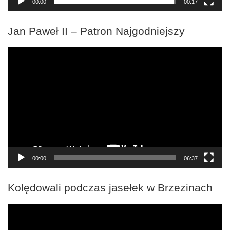
00:00
00:17
Jan Paweł II – Patron Najgodniejszy
Odtwarzacz
video
00:00
06:37
Kolędowali podczas jasełek w Brzezinach
Odtwarzacz
video