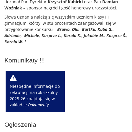
dokonał Pan Dyrektor
Krzysztof Kubicki
oraz Pan
Damian
Woźniak
– sponsor nagród i gość honorowy uroczystości.
Słowa uznania należą się wszystkim uczniom klasy III
gimnazjum, którzy w stu procentach zaangażowali się w
przygotowanie konkursu –
Brawo, Olu, Bartku, Kubo G.,
Adrianie, Michale, Kacprze L., Karolu K., Jakubie M., Kacprze Ś.,
Karolu W. !
Komunikaty !!!
W
Niezbędne informacje do
rekrutacji na rok szkolny
2025-26 znajdują się w
zakładce
Dokumenty
Ogłoszenia