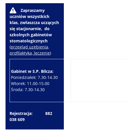
W
Zapraszamy
uczniów wszystkich
klas, zwłaszcza uczących
się stacjonarnie, do
szkolnych gabinetów
stomatologicznych
(
przegląd uzębienia,
profilaktyka, leczenie
)
Gabinet w S.P. Bilcza:
Gabinet w S.P. Brzeziny:
Poniedziałek: 7.30-14.30
Wtorek: 7.30-10.30
Wtorek: 11.00-15.00
Czwartek: 7.30-15.30
Środa: 7.30-14.30
Piątek: 7.30-14.30
Rejestracja: 882
038 609