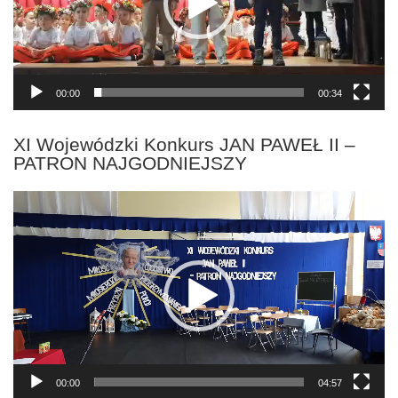
00:00
00:34
XI Wojewódzki Konkurs JAN PAWEŁ II –
PATRON NAJGODNIEJSZY
Odtwarzacz
video
00:00
04:57