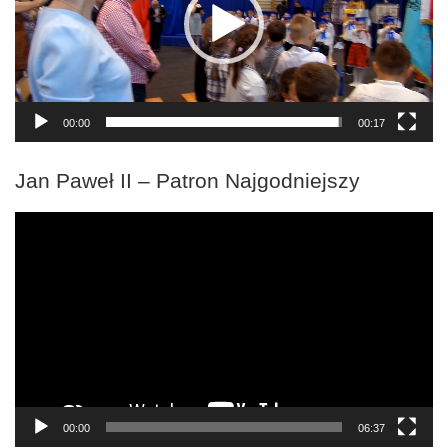
00:00
00:17
Jan Paweł II – Patron Najgodniejszy
Odtwarzacz
video
00:00
06:37