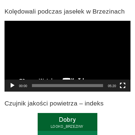
Kolędowali podczas jasełek w Brzezinach
Odtwarzacz
video
00:00
05:20
Czujnik jakości powietrza – indeks