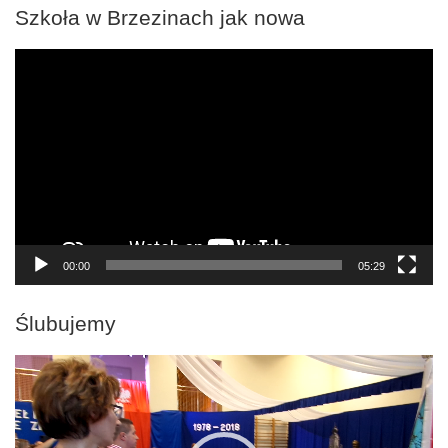
Szkoła w Brzezinach jak nowa
Odtwarzacz
video
00:00
05:29
Ślubujemy
Odtwarzacz
video