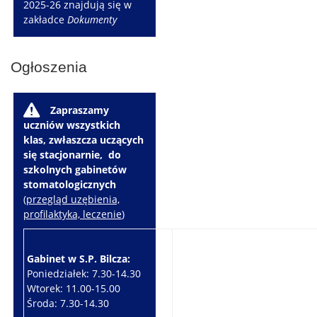
2025-26 znajdują się w
zakładce
Dokumenty
Ogłoszenia
W
Zapraszamy
uczniów wszystkich
klas, zwłaszcza uczących
się stacjonarnie, do
szkolnych gabinetów
stomatologicznych
(
przegląd uzębienia,
profilaktyka, leczenie
)
Gabinet w S.P. Bilcza:
Gabinet w S.P. Brzeziny:
Poniedziałek: 7.30-14.30
Wtorek: 7.30-10.30
Wtorek: 11.00-15.00
Czwartek: 7.30-15.30
Środa: 7.30-14.30
Piątek: 7.30-14.30