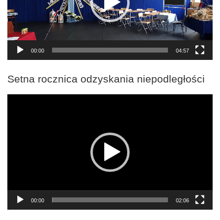
00:00
04:57
Setna rocznica odzyskania niepodległości
Odtwarzacz
video
00:00
02:06