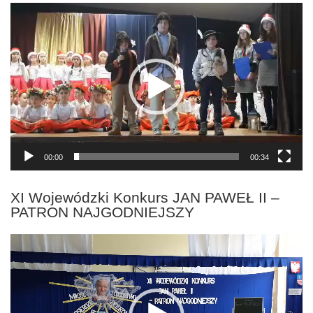
Odtwarzacz
video
00:00
00:34
XI Wojewódzki Konkurs JAN PAWEŁ II –
PATRON NAJGODNIEJSZY
Odtwarzacz
video