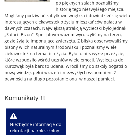
po pięknych salach poznaliśmy
historię tego niezwykłego miejsca.
Mogliśmy podziwiać zabytkowe wnętrza i dowiedzieć się wielu
interesujących ciekawostek o życiu mieszkańców pałacu w
dawnych czasach. Największą atrakcją wycieczki było jednak
„Safari- Bizon”. Specjalnym wozem wyruszyliśmy na teren,
gdzie żyją te imponujące zwierzęta. Z bliska obserwowaliśmy
bizony w ich naturalnym środowisku i poznaliśmy wiele
ciekawostek na temat ich życia. Było to niezwykłe przeżycie,
które wzbudziło wśród uczniów wiele emocji. Wycieczka do
Kurozwęk była bardzo udana. Wróciliśmy do szkoły bogatsi o
nową wiedzę, pełni wrażeń i niezwykłych wspomnień. Z
pewnością na długo pozostanie ona w naszej pamięci.
Komunikaty !!!
W
Niezbędne informacje do
rekrutacji na rok szkolny