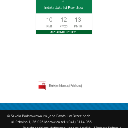
© Szkoła Podstawowa im. Jana Pawła II w Brzezinach
ul. Szkolna 1, 26-026 Morawica tel.: (041) 3114-055
Projekt szablonu dofinansowano ze środków Ministra Kultury i