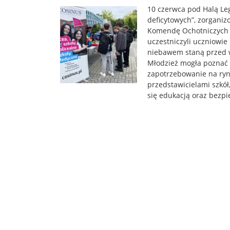
10 czerwca pod Halą Le
deficytowych”, zorgani
Komendę Ochotniczych 
uczestniczyli uczniowie 
niebawem staną przed w
Młodzież mogła poznać 
zapotrzebowanie na ryn
przedstawicielami szkół
się edukacją oraz bezp