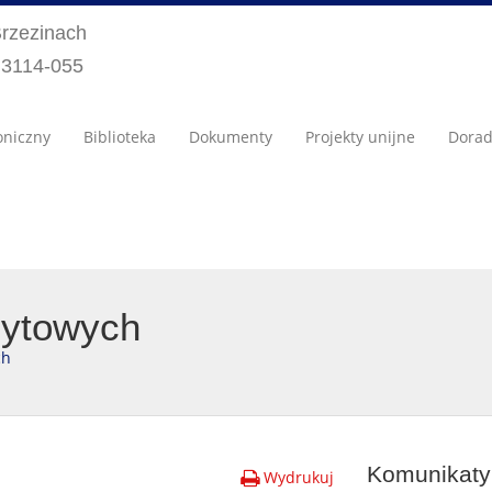
Brzezinach
) 3114-055
oniczny
Biblioteka
Dokumenty
Projekty unijne
Dora
cytowych
ch
Komunikaty 
Wydrukuj