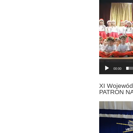
Odtwarzacz
video
00:00
XI Wojewód
PATRON N
Odtwarzacz
video