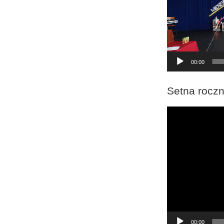
00:00
Setna roczn
Odtwarzacz
video
00:00