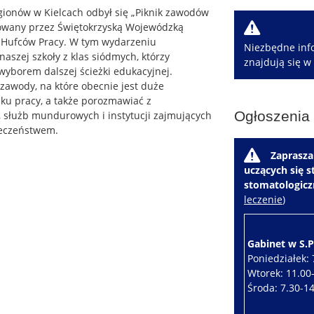
gionów w Kielcach odbył się „Piknik zawodów
W
zowany przez Świętokrzyską Wojewódzką
Hufców Pracy. W tym wydarzeniu
Niezbędne info
naszej szkoły z klas siódmych, którzy
znajdują się w
yborem dalszej ścieżki edukacyjnej.
zawody, na które obecnie jest duże
ku pracy, a także porozmawiać z
Ogłoszenia
, służb mundurowych i instytucji zajmujących
ieczeństwem.
W
Zaprasza
uczących się 
stomatologic
leczenie
)
Gabinet w S.P.
Poniedziałek: 
Wtorek: 11.00
Środa: 7.30-1