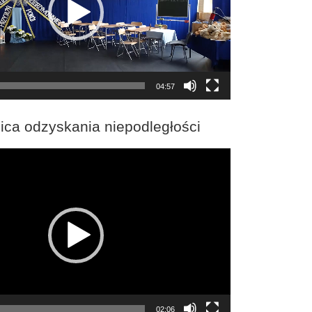
04:57
ica odzyskania niepodległości
02:06