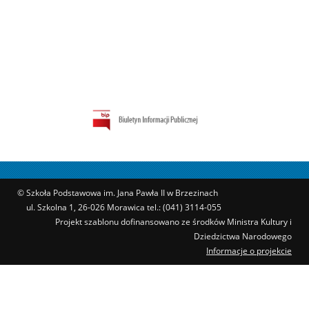
© Szkoła Podstawowa im. Jana Pawła II w Brzezinach
ul. Szkolna 1, 26-026 Morawica tel.: (041) 3114-055
Projekt szablonu dofinansowano ze środków Ministra Kultury i
Dziedzictwa Narodowego
Informacje o projekcie