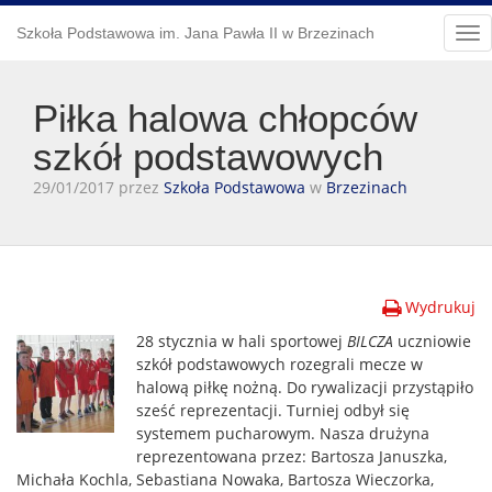
Szkoła Podstawowa im. Jana Pawła II w Brzezinach
Tog
nav
Piłka halowa chłopców
szkół podstawowych
29/01/2017 przez
Szkoła Podstawowa
w
Brzezinach
Wydrukuj
28 stycz
nia w hali sportowej
BILCZA
uczniowie
szkół podstawowych rozegrali mecze w
halową piłkę nożną. Do rywalizacji przystąpiło
sześć reprezentacji. Turniej odbył się
systemem pucharowym. Nasza drużyna
reprezentowana przez: Bartosza Januszka,
Michała Kochla, Sebastiana Nowaka, Bartosza Wieczorka,