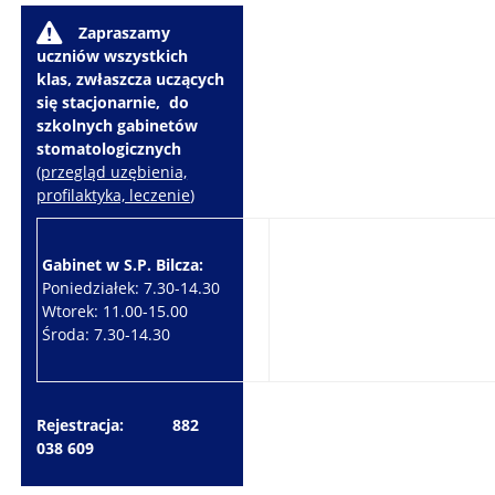
W
Zapraszamy
uczniów wszystkich
klas, zwłaszcza uczących
się stacjonarnie, do
szkolnych gabinetów
stomatologicznych
(
przegląd uzębienia,
profilaktyka, leczenie
)
Gabinet w S.P. Bilcza:
Gabinet w S.P. Brzeziny:
Poniedziałek: 7.30-14.30
Wtorek: 7.30-10.30
Wtorek: 11.00-15.00
Czwartek: 7.30-15.30
Środa: 7.30-14.30
Piątek: 7.30-14.30
Rejestracja: 882
038 609