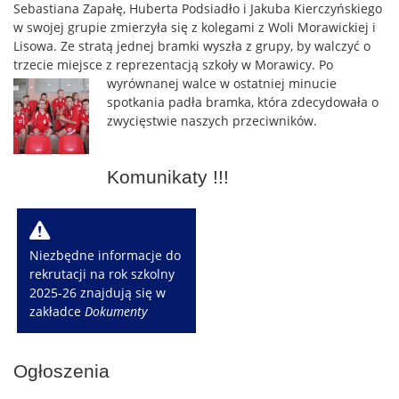
Sebastiana Zapałę, Huberta Podsiadło i Jakuba Kierczyńskiego
w swojej grupie zmierzyła się z kolegami z Woli Morawickiej i
Lisowa. Ze stratą jednej bramki wyszła z grupy, by walczyć o
trzecie miejsce z reprezentacją szkoły w Morawicy. Po
wyrównanej walce w
ostatniej minucie
spotkania padła bramka, która zdecydowała o
zwycięstwie naszych przeciwników.
Komunikaty !!!
W
Niezbędne informacje do
rekrutacji na rok szkolny
2025-26 znajdują się w
zakładce
Dokumenty
Ogłoszenia