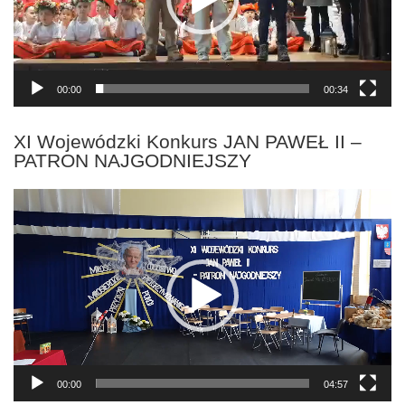
00:00
00:34
XI Wojewódzki Konkurs JAN PAWEŁ II –
PATRON NAJGODNIEJSZY
Odtwarzacz
video
00:00
04:57