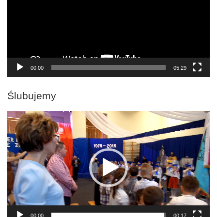
00:00
05:29
Ślubujemy
Odtwarzacz
video
00:00
00:17