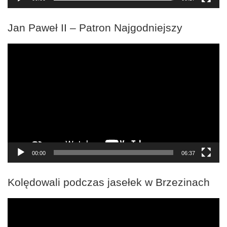
Jan Paweł II – Patron Najgodniejszy
Odtwarzacz
video
00:00
06:37
Kolędowali podczas jasełek w Brzezinach
Odtwarzacz
video