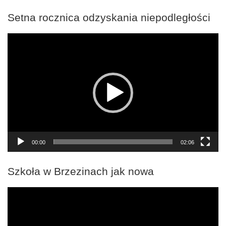
Setna rocznica odzyskania niepodległości
Odtwarzacz
video
00:00
02:06
Szkoła w Brzezinach jak nowa
Odtwarzacz
video