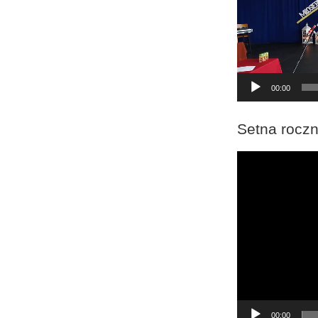
00:00
Setna roczn
Odtwarzacz
video
00:00