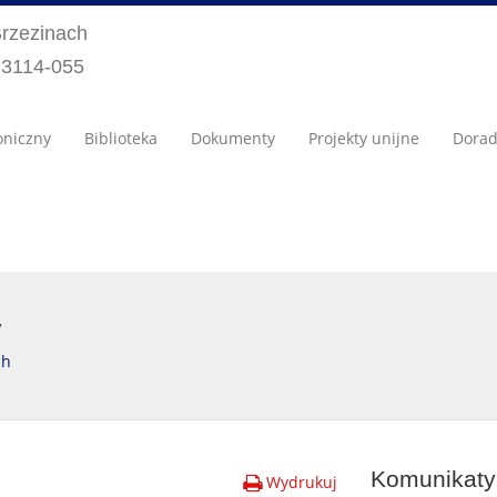
Brzezinach
) 3114-055
oniczny
Biblioteka
Dokumenty
Projekty unijne
Dora
y
ch
Komunikaty 
Wydrukuj