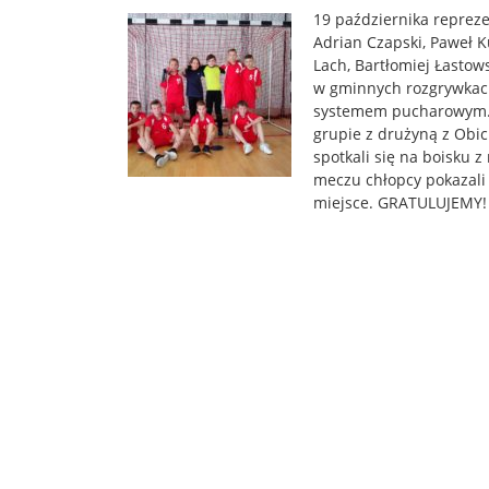
19 października repreze
Adrian Czapski, Paweł K
Lach, Bartłomiej Łastow
w gminnych rozgrywkach 
systemem pucharowym. N
grupie z drużyną z Obic 
spotkali się na boisku 
meczu chłopcy pokazali ,
miejsce. GRATULUJEMY!