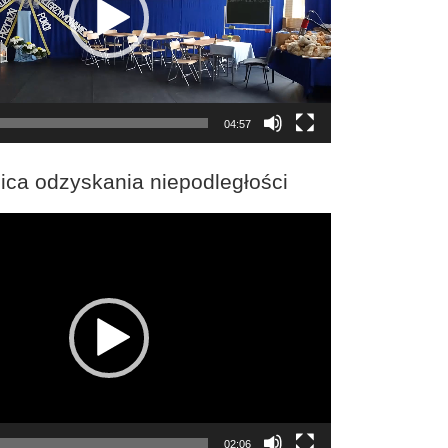
04:57
ica odzyskania niepodległości
02:06