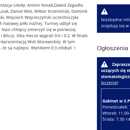
ntacja szkoły: Antoni Nosek,Dawid Zegadło,
W
usak, Daniel Woś, Wiktor Krzemiński, Dominik
ski, Wojciech Wojcieszyński uczestniczyła
Niezbędne info
halowej piłki nożnej. Turniej odbył się
znajdują się w
asi chłopcy zmierzyli się w pierwszej
i Bilczy. Oba mecze wygrali 0:6 i 0:2. W finale
z reprezentacją Woli Morawickiej. W tym
Ogłoszenia
 że są najlepsi. Wynikiem 0:3 zdobyli I
W
Zaprasza
uczących się 
stomatologic
leczenie
)
Gabinet w S.P.
Poniedziałek: 
Wtorek: 11.00
Środa: 7.30-1