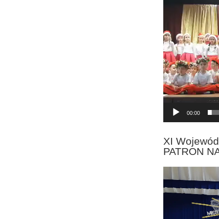
Odtwarzacz
video
00:00
XI Wojewód
PATRON N
Odtwarzacz
video