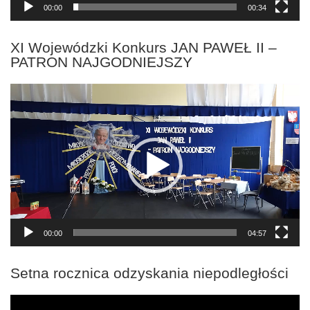
00:00
00:34
XI Wojewódzki Konkurs JAN PAWEŁ II –
PATRON NAJGODNIEJSZY
Odtwarzacz
video
00:00
04:57
Setna rocznica odzyskania niepodległości
Odtwarzacz