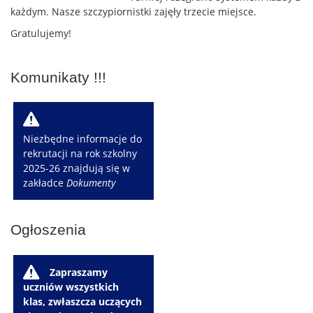
każdym. Nasze szczypiornistki zajęły trzecie miejsce.
Gratulujemy!
Komunikaty !!!
W
Niezbędne informacje do
rekrutacji na rok szkolny
2025-26 znajdują się w
zakładce
Dokumenty
Ogłoszenia
W
Zapraszamy
uczniów wszystkich
klas, zwłaszcza uczących