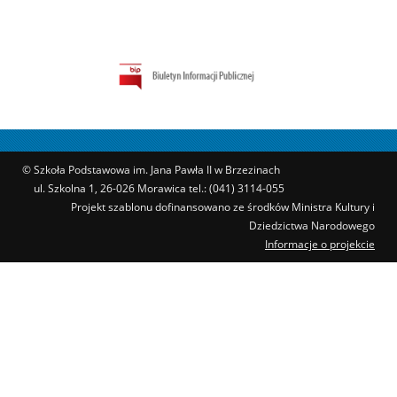
© Szkoła Podstawowa im. Jana Pawła II w Brzezinach
ul. Szkolna 1, 26-026 Morawica tel.: (041) 3114-055
Projekt szablonu dofinansowano ze środków Ministra Kultury i
Dziedzictwa Narodowego
Informacje o projekcie