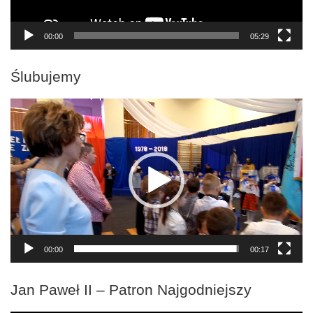
00:00
05:29
Ślubujemy
Odtwarzacz
video
00:00
00:17
Jan Paweł II – Patron Najgodniejszy