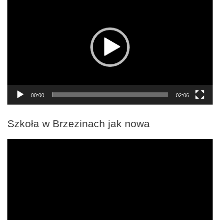
video
00:00
02:06
Szkoła w Brzezinach jak nowa
Odtwarzacz
video