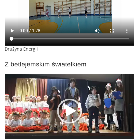
Drużyna Energii
Z betlejemskim światełkiem
Odtwarzacz
video