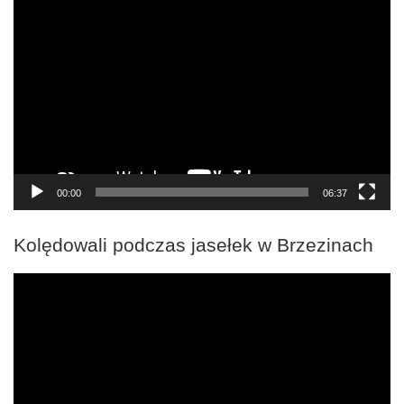
Odtwarzacz
video
00:00
06:37
Kolędowali podczas jasełek w Brzezinach
Odtwarzacz
video