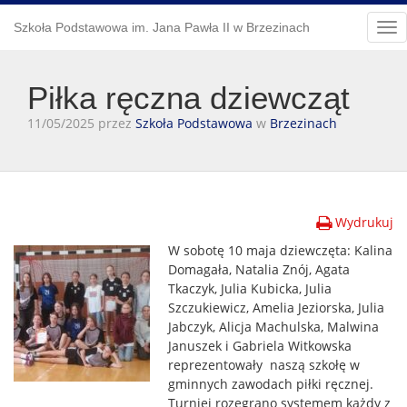
Szkoła Podstawowa im. Jana Pawła II w Brzezinach
Tog
nav
Piłka ręczna dziewcząt
11/05/2025 przez
Szkoła Podstawowa
w
Brzezinach
Wydrukuj
W sobotę 10 maja dziewczęta: Kalina
Domagała, Natalia Znój, Agata
Tkaczyk, Julia Kubicka, Julia
Szczukiewicz, Amelia Jeziorska, Julia
Jabczyk, Alicja Machulska, Malwina
Januszek i Gabriela Witkowska
reprezentowały naszą szkołę w
gminnych zawodach piłki ręcznej.
Turniej rozegrano systemem każdy z