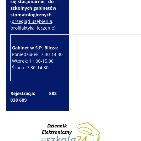
się stacjonarnie, do
szkolnych gabinetów
stomatologicznych
(
przegląd uzębienia,
profilaktyka, leczenie
)
Gabinet w S.P. Bilcza:
Gabinet w S.P. Brzeziny:
Poniedziałek: 7.30-14.30
Wtorek: 7.30-10.30
Wtorek: 11.00-15.00
Czwartek: 7.30-15.30
Środa: 7.30-14.30
Piątek: 7.30-14.30
Rejestracja: 882
038 609