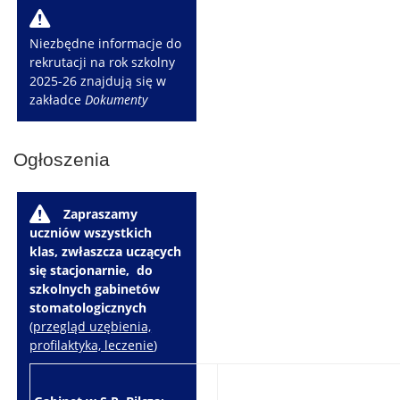
W
Niezbędne informacje do
rekrutacji na rok szkolny
2025-26 znajdują się w
zakładce
Dokumenty
Ogłoszenia
W
Zapraszamy
uczniów wszystkich
klas, zwłaszcza uczących
się stacjonarnie, do
szkolnych gabinetów
stomatologicznych
(
przegląd uzębienia,
profilaktyka, leczenie
)