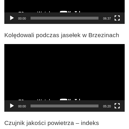
00:00
06:37
Kolędowali podczas jasełek w Brzezinach
Odtwarzacz
video
00:00
05:20
Czujnik jakości powietrza – indeks