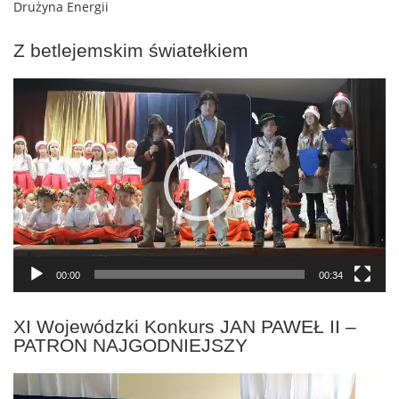
Drużyna Energii
Z betlejemskim światełkiem
Odtwarzacz
video
00:00
00:34
XI Wojewódzki Konkurs JAN PAWEŁ II –
PATRON NAJGODNIEJSZY
Odtwarzacz