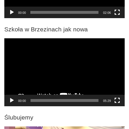
00:00
02:06
Szkoła w Brzezinach jak nowa
Odtwarzacz
video
00:00
05:29
Ślubujemy