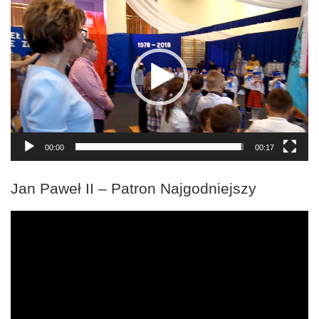
Odtwarzacz
video
00:00
00:17
Jan Paweł II – Patron Najgodniejszy
Odtwarzacz
video