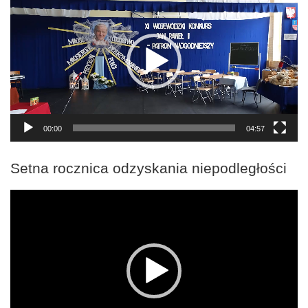
video
00:00
04:57
Setna rocznica odzyskania niepodległości
Odtwarzacz
video