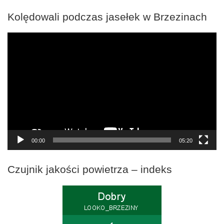
Kolędowali podczas jasełek w Brzezinach
Odtwarzacz
video
00:00
05:20
Czujnik jakości powietrza – indeks