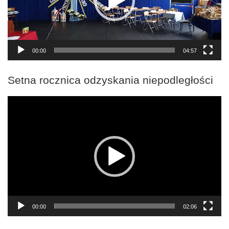
00:00
04:57
Setna rocznica odzyskania niepodległości
Odtwarzacz
video
00:00
02:06