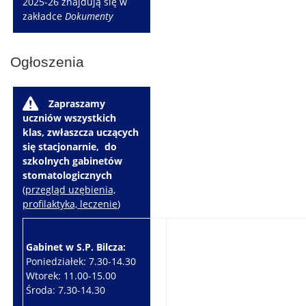
2025-26 znajdują się w
zakładce
Dokumenty
Ogłoszenia
W
Zapraszamy
uczniów wszystkich
klas, zwłaszcza uczących
się stacjonarnie, do
szkolnych gabinetów
stomatologicznych
(
przegląd uzębienia,
profilaktyka, leczenie
)
Gabinet w S.P. Bilcza:
Gabinet w S.P. Brzeziny:
Poniedziałek: 7.30-14.30
Wtorek: 7.30-10.30
Wtorek: 11.00-15.00
Czwartek: 7.30-15.30
Środa: 7.30-14.30
Piątek: 7.30-14.30