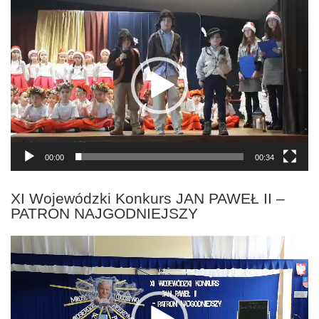
Odtwarzacz
video
00:00
00:34
XI Wojewódzki Konkurs JAN PAWEŁ II –
PATRON NAJGODNIEJSZY
Odtwarzacz
video