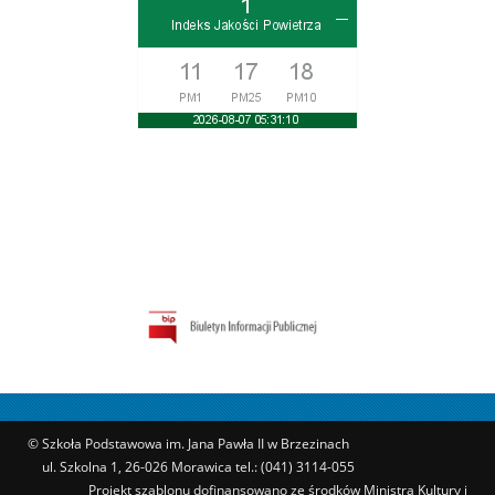
© Szkoła Podstawowa im. Jana Pawła II w Brzezinach
ul. Szkolna 1, 26-026 Morawica tel.: (041) 3114-055
Projekt szablonu dofinansowano ze środków Ministra Kultury i