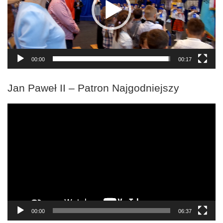
00:00
00:17
Jan Paweł II – Patron Najgodniejszy
Odtwarzacz
video
00:00
06:37