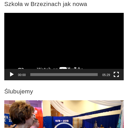
Szkoła w Brzezinach jak nowa
Odtwarzacz
video
00:00
05:29
Ślubujemy
Odtwarzacz
video