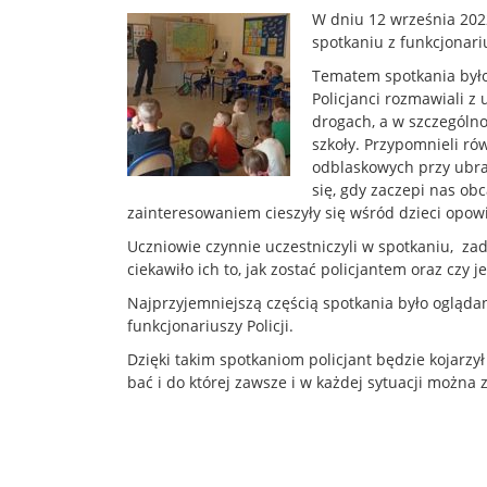
W dniu 12 września 2022 
spotkaniu z funkcjonari
Tematem spotkania było
Policjanci rozmawiali z
drogach, a w szczególno
szkoły. Przypomnieli ró
odblaskowych przy ubra
się, gdy zaczepi nas ob
zainteresowaniem cieszyły się wśród dzieci opowi
Uczniowie czynnie uczestniczyli w spotkaniu, za
ciekawiło ich to, jak zostać policjantem oraz czy j
Najprzyjemniejszą częścią spotkania było ogląd
funkcjonariuszy Policji.
Dzięki takim spotkaniom policjant będzie kojarzył 
bać i do której zawsze i w każdej sytuacji można 