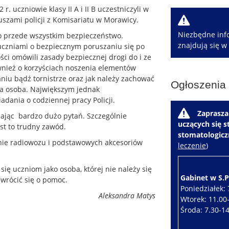
r. uczniowie klasy II A i II B uczestniczyli w
W
uszami policji z Komisariatu w Morawicy.
Niezbędne info
 przede wszystkim bezpieczeństwo.
znajdują się w
 uczniami o bezpiecznym poruszaniu się po
ści omówili zasady bezpiecznej drogi do i ze
wnież o korzyściach noszenia elementów
niu bądź tornistrze oraz jak należy zachować
Ogłoszenia
ca osoba. Największym jednak
adania o codziennej pracy Policji.
W
Zaprasza
dając bardzo dużo pytań. Szczególnie
uczących się 
est to trudny zawód.
stomatologic
anie radiowozu i podstawowych akcesoriów
leczenie
)
się uczniom jako osoba, której nie należy się
Gabinet w S.P.
zwrócić się o pomoc.
Poniedziałek: 
Aleksandra Matys
Wtorek: 11.00
Środa: 7.30-1