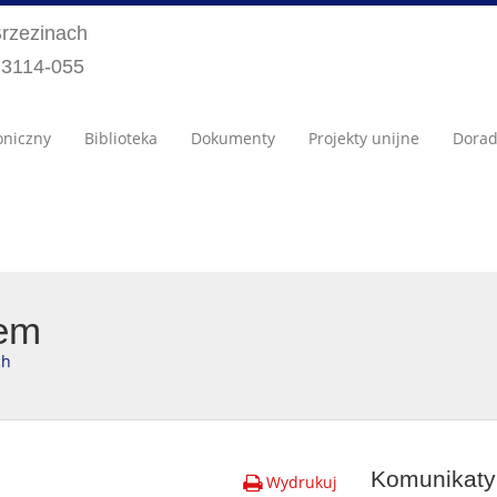
Brzezinach
) 3114-055
oniczny
Biblioteka
Dokumenty
Projekty unijne
Dora
tem
ch
Komunikaty 
Wydrukuj