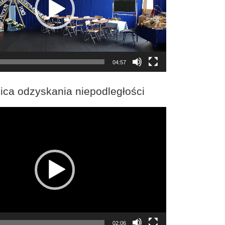
04:57
ica odzyskania niepodległości
02:06