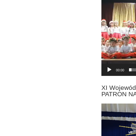
Odtwarzacz
video
00:00
XI Wojewód
PATRON N
Odtwarzacz
video