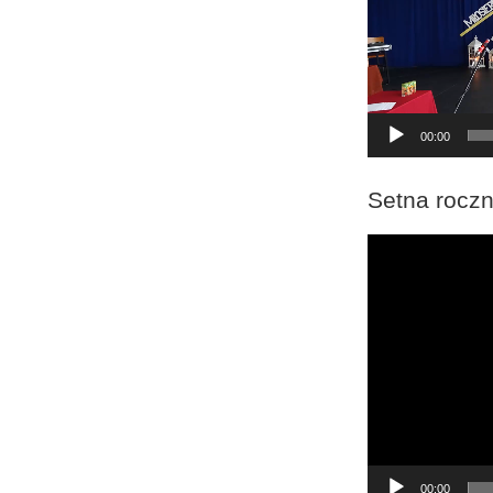
00:00
Setna roczn
Odtwarzacz
video
00:00