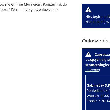
kowe w Gminie Morawica”. Poniżej link do
W
 pobrać Formularz zgłoszeniowy oraz
Niezbędne info
znajdują się w
Ogłoszenia
W
Zaprasza
uczących się 
stomatologic
leczenie
)
Gabinet w S.P.
Poniedziałek: 
Wtorek: 11.00
Środa: 7.30-1