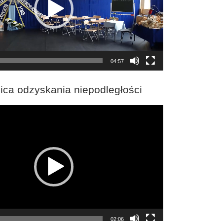
04:57
ica odzyskania niepodległości
02:06