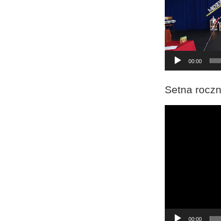
00:00
Setna roczn
Odtwarzacz
video
00:00