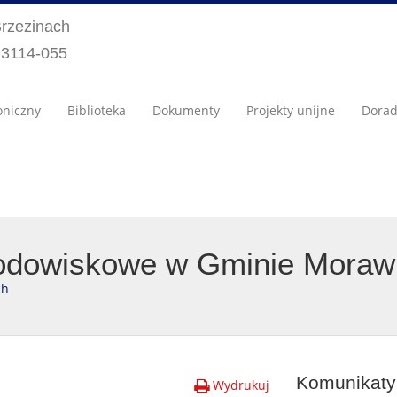
Brzezinach
) 3114-055
oniczny
Biblioteka
Dokumenty
Projekty unijne
Dora
środowiskowe w Gminie Moraw
ch
Komunikaty 
Wydrukuj