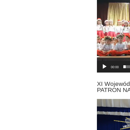
Odtwarzacz
video
00:00
XI Wojewód
PATRON N
Odtwarzacz
video