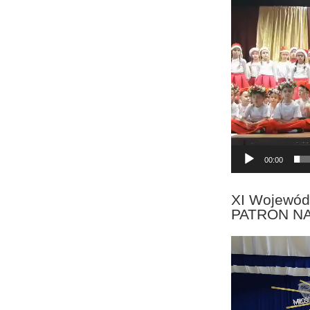
Odtwarzacz
video
00:00
XI Wojewód
PATRON N
Odtwarzacz
video