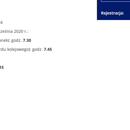
Rejestracja
04
eśnia 2020 r.:
k): godz.
7.30
olejowego): godz.
7.45
15