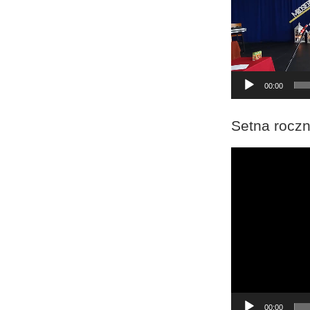
00:00
Setna roczn
Odtwarzacz
video
00:00