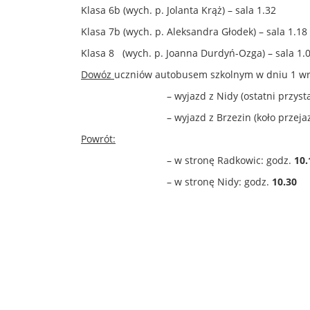
Klasa 6b (wych. p. Jolanta Krąż) – sala 1.32
Klasa 7b (wych. p. Aleksandra Głodek) – sala 1.18
Klasa 8 (wych. p. Joanna Durdyń-Ozga) – sala 1.
Dowóz
uczniów autobusem szkolnym w dniu 1 wrz
– wyjazd z Nidy (ostatni przystane
– wyjazd z Brzezin (koło przejazdu k
Powrót:
– w stronę Radkowic: godz.
10.
– w stronę Nidy: godz.
10.30