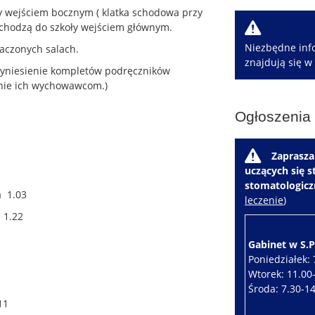
ły wejściem bocznym ( klatka schodowa przy
W
 wchodzą do szkoły wejściem głównym.
Niezbędne info
aczonych salach.
znajdują się w
zyniesienie kompletów podręczników
nie ich wychowawcom.)
Ogłoszenia
W
Zaprasza
uczących się 
stomatologic
a 1.03
leczenie
)
 1.22
Gabinet w S.P.
Poniedziałek: 
Wtorek: 11.00
Środa: 7.30-1
11