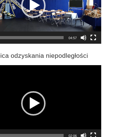
04:57
ica odzyskania niepodległości
02:06