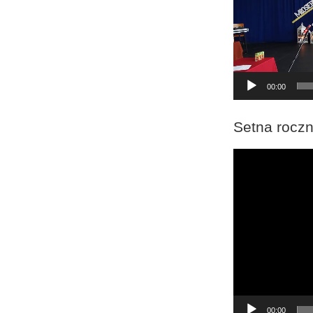
00:00
Setna roczn
Odtwarzacz
video
00:00