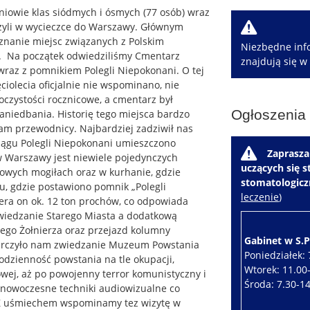
niowie klas siódmych i ósmych (77 osób) wraz
W
zyli w wycieczce do Warszawy. Głównym
znanie miejsc związanych z Polskim
Niezbędne info
.
Na początek odwiedziliśmy Cmentarz
znajdują się w
az z pomnikiem Polegli Niepokonani. O tej
ciolecia oficjalnie nie wspominano, nie
oczystości rocznicowe, a cmentarz był
Ogłoszenia
aniedbania. Historię tego miejsca bardzo
am przewodnicy. Najbardziej zadziwił nas
osągu Polegli Niepokonani umieszczono
W
Zaprasza
w Warszawy jest niewiele pojedynczych
uczących się 
rowych mogiłach oraz w kurhanie, gdzie
stomatologic
u, gdzie postawiono pomnik „Polegli
leczenie
)
iera on ok. 12 ton prochów, co odpowiada
 zwiedzanie Starego Miasta a dodatkową
ego Żołnierza oraz przejazd kolumny
Gabinet w S.P.
tarczyło nam zwiedzanie Muzeum Powstania
Poniedziałek: 
odzienność powstania na tle okupacji,
Wtorek: 11.00
wej, aż po powojenny terror komunistyczny i
Środa: 7.30-1
nowoczesne techniki audiowizualne co
 Z uśmiechem wspominamy tez wizytę w