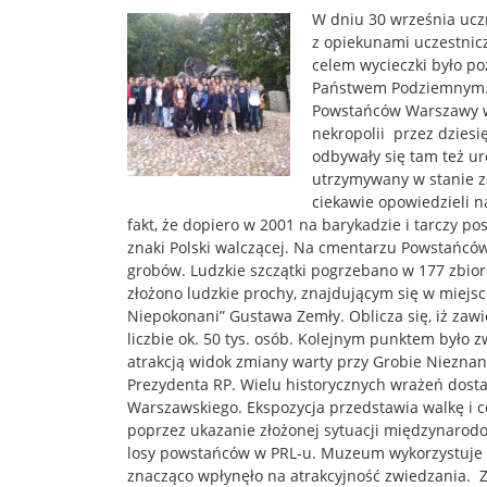
W dniu 30 września ucz
z opiekunami uczestnic
celem wycieczki było po
Państwem Podziemnym
Powstańców Warszawy wr
nekropolii przez dziesię
odbywały się tam też ur
utrzymywany w stanie z
ciekawie opowiedzieli n
fakt, że dopiero w 2001 na barykadzie i tarczy p
znaki Polski walczącej. Na cmentarzu Powstańcó
grobów. Ludzkie szczątki pogrzebano w 177 zbio
złożono ludzkie prochy, znajdującym się w miejsc
Niepokonani” Gustawa Zemły. Oblicza się, iż zaw
liczbie ok. 50 tys. osób. Kolejnym punktem było
atrakcją widok zmiany warty przy Grobie Nieznan
Prezydenta RP. Wielu historycznych wrażeń dos
Warszawskiego. Ekspozycja przedstawia walkę i c
poprzez ukazanie złożonej sytuacji międzynarodo
losy powstańców w PRL-u. Muzeum wykorzystuje 
znacząco wpłynęło na atrakcyjność zwiedzania.