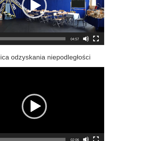
04:57
ica odzyskania niepodległości
02:06