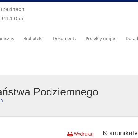
Brzezinach
) 3114-055
oniczny
Biblioteka
Dokumenty
Projekty unijne
Dora
Państwa Podziemnego
ch
Komunikaty 
Wydrukuj