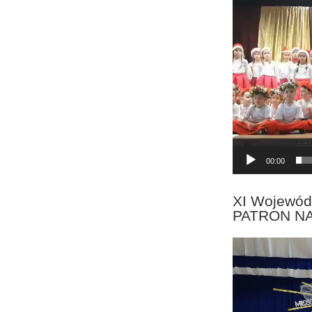
Odtwarzacz
video
00:00
XI Wojewód
PATRON N
Odtwarzacz
video