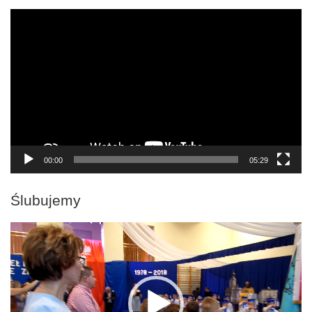
Odtwarzacz
video
00:00
05:29
Ślubujemy
Odtwarzacz
video