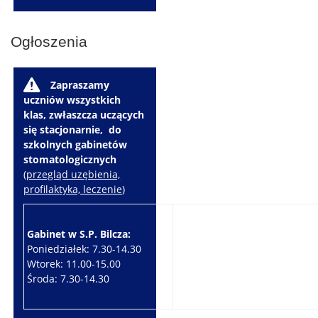
Ogłoszenia
W
Zapraszamy
uczniów wszystkich
klas, zwłaszcza uczących
się stacjonarnie, do
szkolnych gabinetów
stomatologicznych
(
przegląd uzębienia,
profilaktyka, leczenie
)
Gabinet w S.P. Bilcza:
Gabinet w S.P. Brzeziny:
Poniedziałek: 7.30-14.30
Wtorek: 7.30-10.30
Wtorek: 11.00-15.00
Czwartek: 7.30-15.30
Środa: 7.30-14.30
Piątek: 7.30-14.30