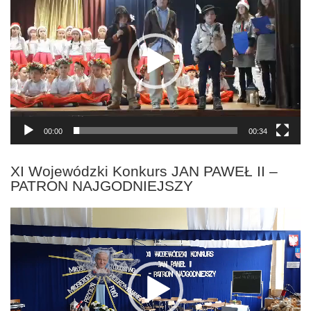
00:00
00:34
XI Wojewódzki Konkurs JAN PAWEŁ II –
PATRON NAJGODNIEJSZY
Odtwarzacz
video