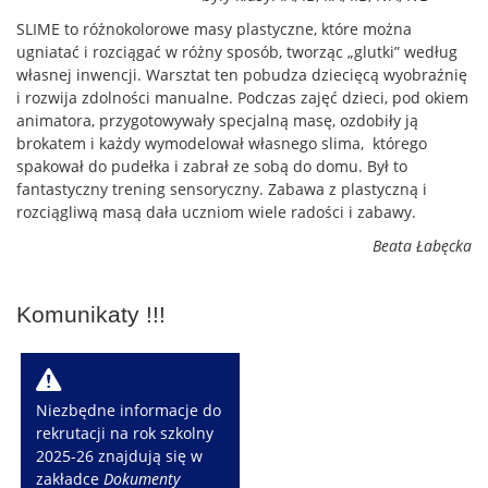
SLIME to różnokolorowe masy plastyczne, które można
ugniatać i rozciągać w różny sposób, tworząc „glutki” według
własnej inwencji. Warsztat ten pobudza dziecięcą wyobraźnię
i rozwija zdolności manualne. Podczas zajęć dzieci, pod okiem
animatora, przygotowywały specjalną masę, ozdobiły ją
brokatem i każdy wymodelował własnego slima, którego
spakował do pudełka i zabrał ze sobą do domu. Był to
fantastyczny trening sensoryczny. Zabawa z plastyczną i
rozciągliwą masą dała uczniom wiele radości i zabawy.
Beata Łabęcka
Komunikaty !!!
W
Niezbędne informacje do
rekrutacji na rok szkolny
2025-26 znajdują się w
zakładce
Dokumenty