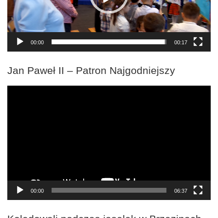
00:00
00:17
Jan Paweł II – Patron Najgodniejszy
Odtwarzacz
video
00:00
06:37