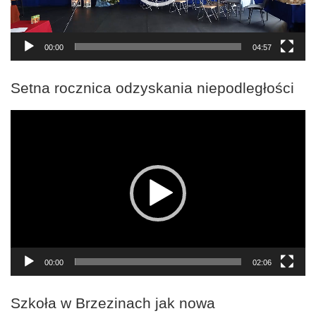
00:00
04:57
Setna rocznica odzyskania niepodległości
Odtwarzacz
video
00:00
02:06
Szkoła w Brzezinach jak nowa