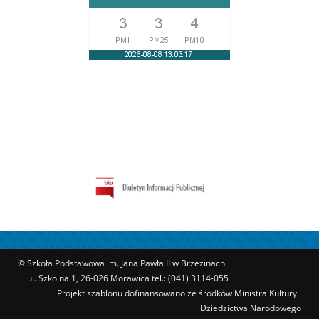
© Szkoła Podstawowa im. Jana Pawła II w Brzezinach
ul. Szkolna 1, 26-026 Morawica tel.: (041) 3114-055
Projekt szablonu dofinansowano ze środków Ministra Kultury i
Dziedzictwa Narodowego