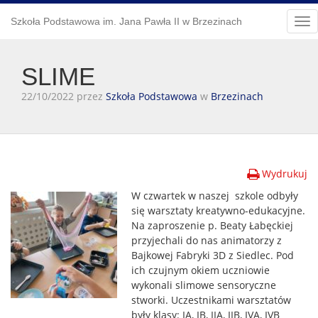
Szkoła Podstawowa im. Jana Pawła II w Brzezinach
Tog
nav
SLIME
22/10/2022 przez
Szkoła Podstawowa
w
Brzezinach
Wydrukuj
W czwartek w naszej szkole odbyły
się warsztaty kreatywno-edukacyjne.
Na zaproszenie p. Beaty Łabęckiej
przyjechali do nas animatorzy z
Bajkowej Fabryki 3D z Siedlec. Pod
ich czujnym okiem uczniowie
wykonali slimowe sensoryczne
stworki. Uczestnikami warsztatów
były klasy: IA, IB, IIA, IIB, IVA, IVB