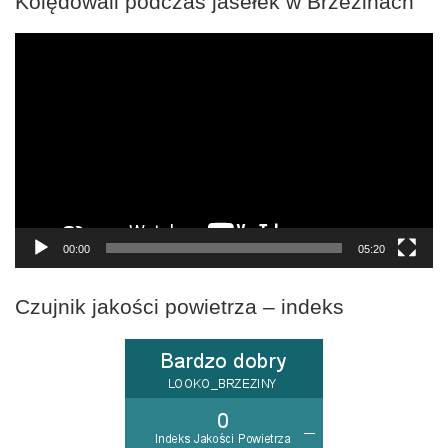
Kolędowali podczas jasełek w Brzezinach
Odtwarzacz
video
00:00
05:20
Czujnik jakości powietrza – indeks