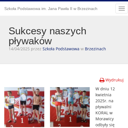
Szkoła Podstawowa im. Jana Pawła II w Brzezinach
Tog
nav
Sukcesy naszych
pływaków
14/04/2025 przez
Szkoła Podstawowa
w
Brzezinach
Wydrukuj
W dniu 12
kwietnia
2025r. na
pływalni
KORAL w
Morawicy
odbyły się