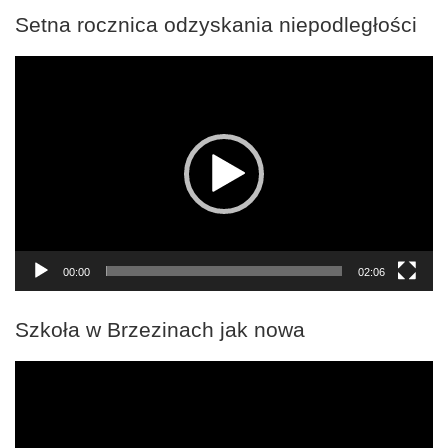
Setna rocznica odzyskania niepodległości
Odtwarzacz
video
00:00
02:06
Szkoła w Brzezinach jak nowa
Odtwarzacz
video