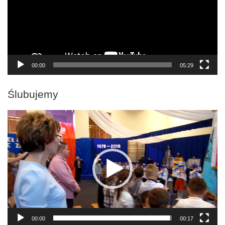
00:00
05:29
Ślubujemy
Odtwarzacz
video
00:00
00:17