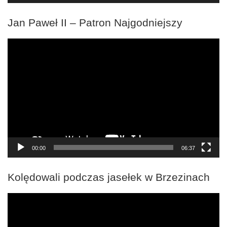
Jan Paweł II – Patron Najgodniejszy
Odtwarzacz
video
00:00
06:37
Kolędowali podczas jasełek w Brzezinach
Odtwarzacz
video