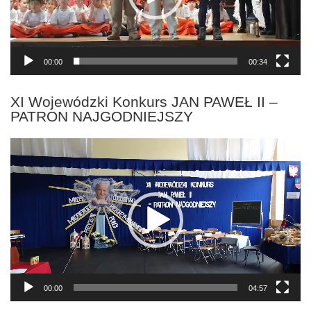
00:00
00:34
XI Wojewódzki Konkurs JAN PAWEŁ II –
PATRON NAJGODNIEJSZY
Odtwarzacz
video
00:00
04:57