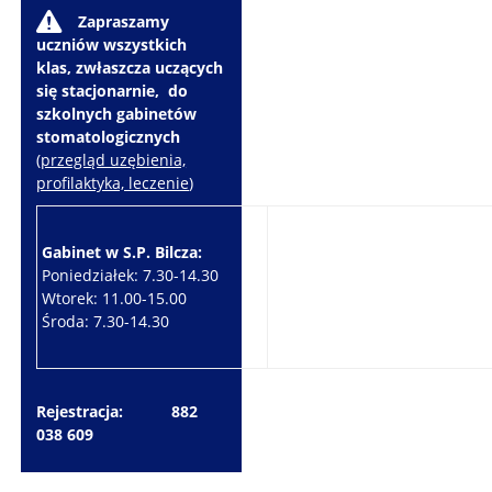
W
Zapraszamy
uczniów wszystkich
klas, zwłaszcza uczących
się stacjonarnie, do
szkolnych gabinetów
stomatologicznych
(
przegląd uzębienia,
profilaktyka, leczenie
)
Gabinet w S.P. Bilcza:
Gabinet w S.P. Brzeziny:
Poniedziałek: 7.30-14.30
Wtorek: 7.30-10.30
Wtorek: 11.00-15.00
Czwartek: 7.30-15.30
Środa: 7.30-14.30
Piątek: 7.30-14.30
Rejestracja: 882
038 609