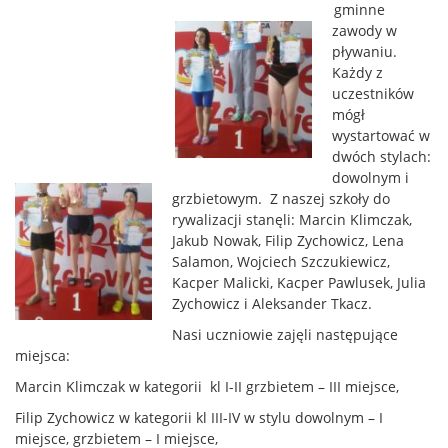
gminne
zawody w
pływaniu.
Każdy z
uczestników
mógł
wystartować w
dwóch stylach:
dowolnym i
grzbietowym. Z naszej szkoły do
rywalizacji stanęli: Marcin Klimczak,
Jakub Nowak, Filip Zychowicz, Lena
Salamon, Wojciech Szczukiewicz,
Kacper Malicki, Kacper Pawlusek, Julia
Zychowicz i Aleksander Tkacz.
Nasi uczniowie zajęli następujące
miejsca:
Marcin Klimczak w kategorii kl I-II grzbietem – III miejsce,
Filip Zychowicz w kategorii kl III-IV w stylu dowolnym – I
miejsce, grzbietem – I miejsce,