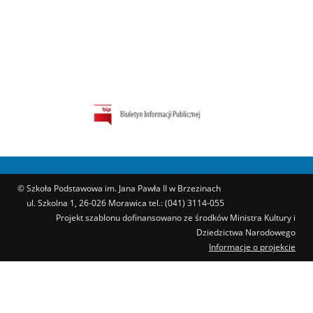
© Szkoła Podstawowa im. Jana Pawła II w Brzezinach
ul. Szkolna 1, 26-026 Morawica tel.: (041) 3114-055
Projekt szablonu dofinansowano ze środków Ministra Kultury i
Dziedzictwa Narodowego
Informacje o projekcie