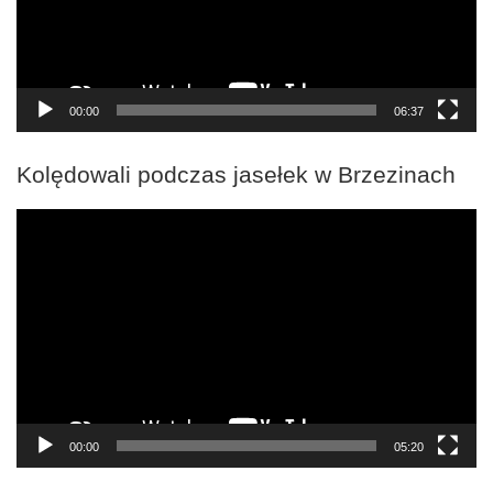
00:00
06:37
Kolędowali podczas jasełek w Brzezinach
Odtwarzacz
video
00:00
05:20