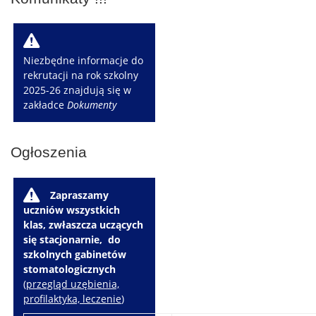
W
Niezbędne informacje do
rekrutacji na rok szkolny
2025-26 znajdują się w
zakładce
Dokumenty
Ogłoszenia
W
Zapraszamy
uczniów wszystkich
klas, zwłaszcza uczących
się stacjonarnie, do
szkolnych gabinetów
stomatologicznych
(
przegląd uzębienia,
profilaktyka, leczenie
)