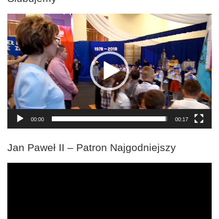
Odtwarzacz
video
00:00
00:17
Jan Paweł II – Patron Najgodniejszy
Odtwarzacz
video