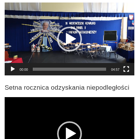
Odtwarzacz
video
00:00
04:57
Setna rocznica odzyskania niepodległości
Odtwarzacz
video