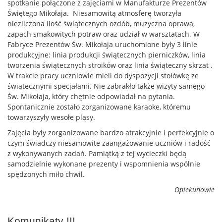
spotkanie połączone z zajęciami w Manufakturze Prezentów
Świętego Mikołaja. Niesamowitą atmosferę tworzyła
niezliczona ilość świątecznych ozdób, muzyczna oprawa,
zapach smakowitych potraw oraz udział w warsztatach.
W
Fabryce Prezentów Św. Mikołaja uruchomione były 3 linie
produkcyjne: linia produkcji świątecznych pierniczków, linia
tworzenia świątecznych stroików oraz linia świąteczny skrzat .
W trakcie pracy uczniowie mieli do dyspozycji stołówkę ze
świątecznymi specjałami. Nie zabrakło także wizyty samego
Św. Mikołaja, który chętnie odpowiadał na pytania.
Spontanicznie zostało zorganizowane karaoke, któremu
towarzyszyły wesołe pląsy.
Zajęcia były zorganizowane bardzo atrakcyjnie i perfekcyjnie o
czym świadczy niesamowite zaangażowanie uczniów i radość
z wykonywanych zadań. Pamiątką z tej wycieczki będą
samodzielnie wykonane prezenty i wspomnienia wspólnie
spędzonych miło chwil.
Opiekunowie
Komunikaty !!!