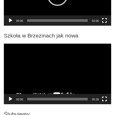
00:00
02:06
Szkoła w Brzezinach jak nowa
Odtwarzacz
video
00:00
05:29
Ślubujemy