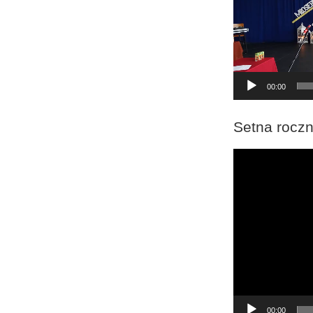
00:00
Setna roczn
Odtwarzacz
video
00:00