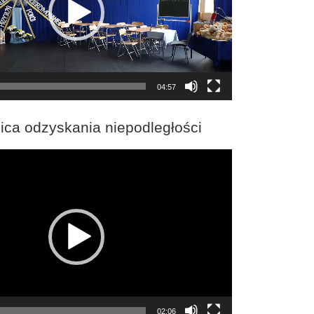
04:57
ica odzyskania niepodległości
02:06