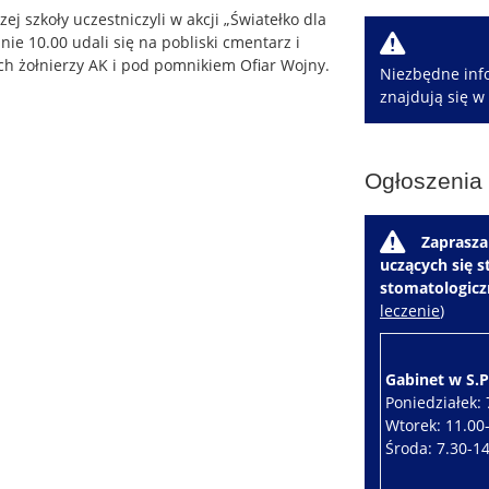
ej szkoły uczestniczyli w akcji „Światełko dla
W
nie 10.00 udali się na pobliski cmentarz i
ach żołnierzy AK i pod pomnikiem Ofiar Wojny.
Niezbędne info
znajdują się w
Ogłoszenia
W
Zaprasza
uczących się 
stomatologic
leczenie
)
Gabinet w S.P.
Poniedziałek: 
Wtorek: 11.00
Środa: 7.30-1