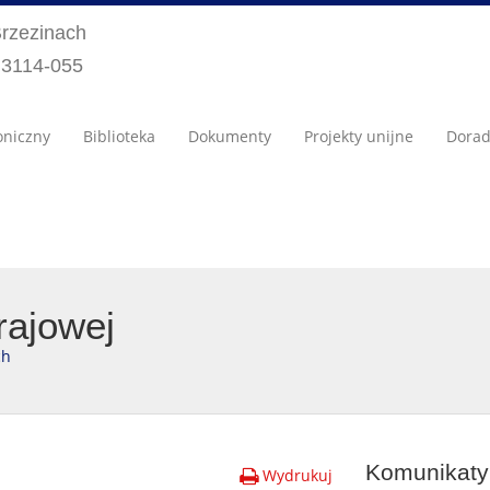
Brzezinach
) 3114-055
oniczny
Biblioteka
Dokumenty
Projekty unijne
Dora
rajowej
ch
Komunikaty 
Wydrukuj