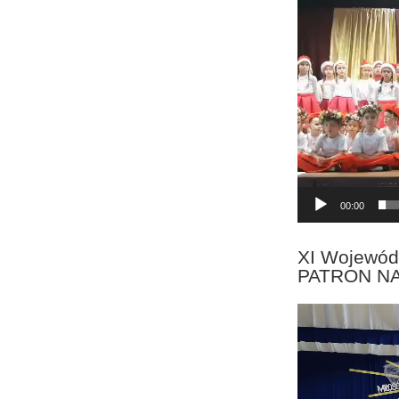
Odtwarzacz
video
00:00
XI Wojewód
PATRON N
Odtwarzacz
video