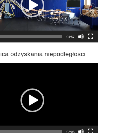
04:57
ica odzyskania niepodległości
02:06