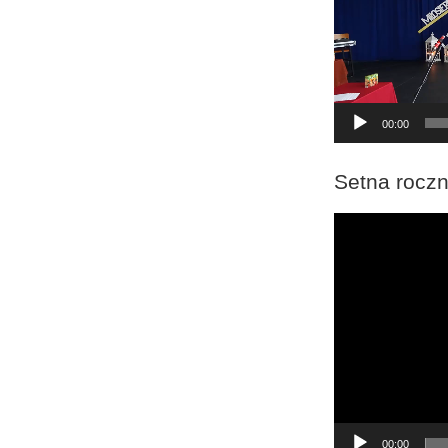
00:00
Setna roczn
Odtwarzacz
video
00:00