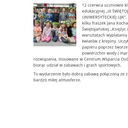
12 czerwca uczniowie kla
edukacyjnej „IX ŚWIĘT
UNIWERSYTECKIEJ UJK”. 
kilku fraszek Jana Koch
Świętojańskiej „Księżyc 
warsztatach wyplatania 
kwiatów z krepiny. Uczy
papieru poprzez tworze
powierzchni wody ( mar
rozwiązania, stosowane w Centrum Wsparcia Osób
biorąc udział w zabawach i grach sportowych.
To wydarzenie było dobrą zabawą połączoną ze 
bardzo miłej atmosferze.