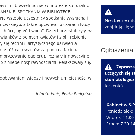
sy I i IIb wzięli udział w imprezie kulturalno-
W
OJAŃSKIE SPOTKANIA W BIBLIOTECE
Na wstępie uczestnicy spotkania wysłuchali
Niezbędne info
anowskiego, a także opowieści o czarach Nocy
znajdują się w
i słońce, ogień i woda”. Dzieci uczestniczyły w
wianków z polnych kwiatów i ziół i robienia
ły się techniki artystycznego barwienia
Ogłoszenia
nie różnych wzorów za pomocą farb na
moryzowanie papieru). Poznały innowacyjne
 z Niepełnosprawnościami. Relaksowały się,
W
Zaprasza
uczących się 
zdobywaniem wiedzy i nowych umiejętności w
stomatologic
leczenie
)
Jolanta Janic, Beata Podgajna
Gabinet w S.P.
Poniedziałek: 
Wtorek: 11.00
Środa: 7.30-1