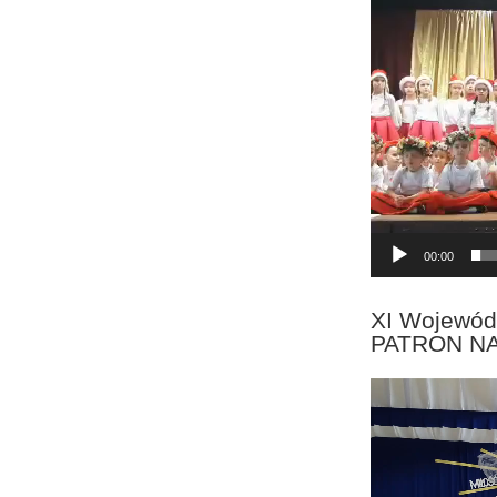
Odtwarzacz
video
00:00
XI Wojewód
PATRON N
Odtwarzacz
video