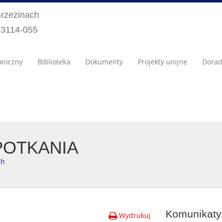
Brzezinach
) 3114-055
oniczny
Biblioteka
Dokumenty
Projekty unijne
Dora
POTKANIA
ch
Komunikaty 
Wydrukuj