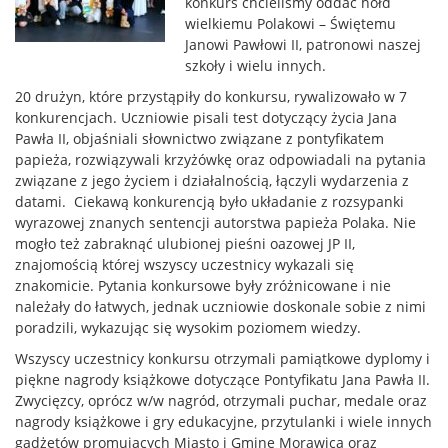
konkurs chcieliśmy oddać hołd
wielkiemu Polakowi – Świętemu
Janowi Pawłowi II, patronowi naszej
szkoły i wielu innych.
20 drużyn, które przystąpiły do konkursu, rywalizowało w 7
konkurencjach. Uczniowie pisali test dotyczący życia Jana
Pawła II, objaśniali słownictwo związane z pontyfikatem
papieża, rozwiązywali krzyżówkę oraz odpowiadali na pytania
związane z jego życiem i działalnością, łączyli wydarzenia z
datami. Ciekawą konkurencją było układanie z rozsypanki
wyrazowej znanych sentencji autorstwa papieża Polaka. Nie
mogło też zabraknąć ulubionej pieśni oazowej JP II,
znajomością której wszyscy uczestnicy wykazali się
znakomicie. Pytania konkursowe były zróżnicowane i nie
należały do łatwych, jednak uczniowie doskonale sobie z nimi
poradzili, wykazując się wysokim poziomem wiedzy.
Wszyscy uczestnicy konkursu otrzymali pamiątkowe dyplomy i
piękne nagrody książkowe dotyczące Pontyfikatu Jana Pawła II.
Zwycięzcy, oprócz w/w nagród, otrzymali puchar, medale oraz
nagrody książkowe i gry edukacyjne, przytulanki i wiele innych
gadżetów promujących Miasto i Gminę Morawica oraz