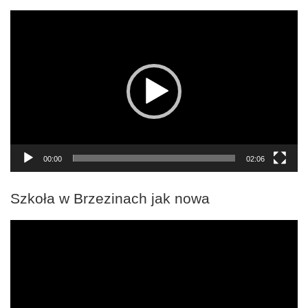
Odtwarzacz
video
00:00
02:06
Szkoła w Brzezinach jak nowa
Odtwarzacz
video