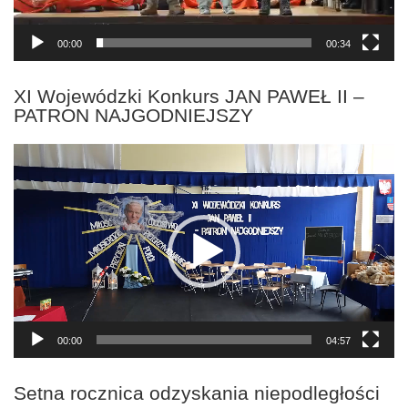
00:00
00:34
XI Wojewódzki Konkurs JAN PAWEŁ II –
PATRON NAJGODNIEJSZY
Odtwarzacz
video
00:00
04:57
Setna rocznica odzyskania niepodległości