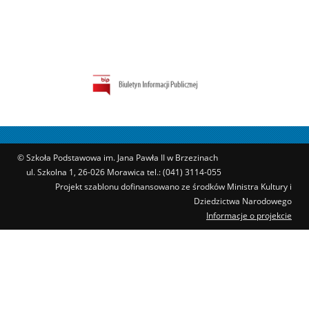
© Szkoła Podstawowa im. Jana Pawła II w Brzezinach
ul. Szkolna 1, 26-026 Morawica tel.: (041) 3114-055
Projekt szablonu dofinansowano ze środków Ministra Kultury i
Dziedzictwa Narodowego
Informacje o projekcie