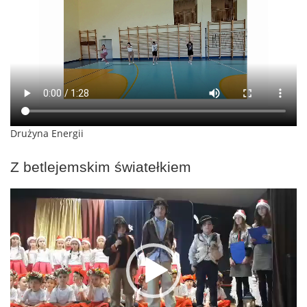
Drużyna Energii
Z betlejemskim światełkiem
Odtwarzacz
video