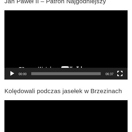
Jan Paweł II – Patron Najgodniejszy
Odtwarzacz
video
00:00
06:37
Kolędowali podczas jasełek w Brzezinach
Odtwarzacz
video