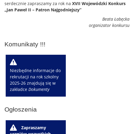
serdecznie zapraszamy za rok na
XVII Wojewódzki Konkurs
„Jan Paweł II – Patron Najgodniejszy”
Beata Łabęcka
organizator konkursu
Komunikaty !!!
W
Niezbędne informacje do
rekrutacji na rok szkolny
2025-26 znajdują się w
zakładce
Dokumenty
Ogłoszenia
W
Zapraszamy
uczniów wszystkich