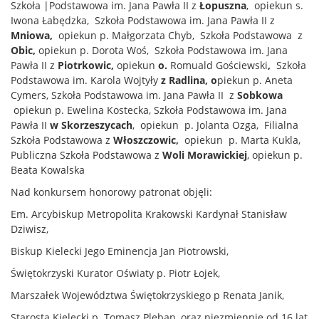
Szkoła |Podstawowa im. Jana Pawła II z
Łopuszna
, opiekun s.
Iwona Łabędzka, Szkoła Podstawowa im. Jana Pawła II z
Mniowa,
opiekun p. Małgorzata Chyb, Szkoła Podstawowa z
Obic,
opiekun p. Dorota Woś, Szkoła Podstawowa im. Jana
Pawła II z
Piotrkowic,
opiekun
o.
Romuald Gościewski
,
Szkoła
Podstawowa im. Karola Wojtyły
z Radlina, o
piekun p. Aneta
Cymers, Szkoła Podstawowa im. Jana Pawła II z
Sobkowa
opiekun p. Ewelina Kostecka, Szkoła Podstawowa im. Jana
Pawła II
w Skorzeszycach
, opiekun p. Jolanta Ozga, Filialna
Szkoła Podstawowa z
Włoszczowic,
opiekun p. Marta Kukla,
Publiczna Szkoła Podstawowa z
Woli Morawickiej
, opiekun p.
Beata Kowalska
Nad konkursem honorowy patronat objęli:
Em. Arcybiskup Metropolita Krakowski Kardynał Stanisław
Dziwisz,
Biskup Kielecki Jego Eminencja Jan Piotrowski,
Świętokrzyski Kurator Oświaty p. Piotr Łojek,
Marszałek Województwa Świętokrzyskiego p Renata Janik,
Starosta Kielecki p. Tomasz Pleban, oraz niezmiennie od 16 lat