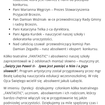
konkursu,
Pani Marianna Węgrzyn – Prezes Stowarzyszenia
Przyjaciół Brzezin,
Pan Damian Woźniak- w-ce przewodniczący Rady Gminy
i radny Brzezin,
Pani Katarzyna Telka z-ca dyrektora,
Pani Agata Kurdek – nauczyciel naszej szkoły i
dekoratorka uroczystości,
Nad całością czuwał przewodniczący komisji Pan
Damian Zegadło – nasz absolwent i ekspert konkursu.
Kółko teatralne „FANTASTIC” i absolwenci naszej szkoły
zaprezentowali w 2 odsłonach montaż słowno – muzyczny pt.
„Święty Jan Paweł II- żywa jest pamięć o Nim i o Jego
słowach”.
Program artystyczny został przygotowany przez mgr
Beatę Łabęcką nauczyciela edukacji wczesnoszkolnej. W rolę
Ojca Świętego wcielił się absolwent Jakub Łabęcki.
W imieniu Dyrekcji dziękujemy członkom kółka teatralnego
„FANTASTIC”, uczniom, absolwentom i ich rodzicom, którzy
bardzo chętnie włączyli się w przygotowanie tej jakże
podniosłej uroczystości. Dziękujemy za mile spędzony czas i