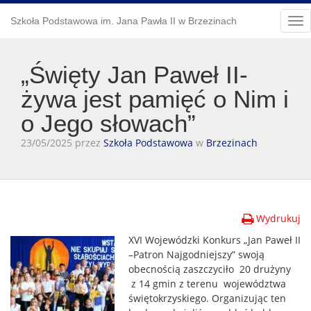
Szkoła Podstawowa im. Jana Pawła II w Brzezinach
Tog
nav
„Święty Jan Paweł II-
żywa jest pamięć o Nim i
o Jego słowach”
23/05/2025 przez
Szkoła Podstawowa
w
Brzezinach
Wydrukuj
XVI Wojewódzki Konkurs „Jan Paweł II
–Patron Najgodniejszy” swoją
obecnością zaszczyciło 20 drużyny
z 14 gmin z terenu województwa
świętokrzyskiego. Organizując ten