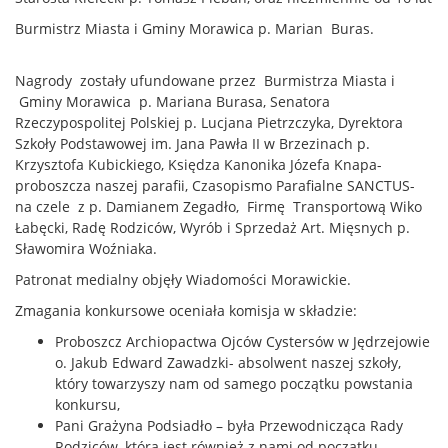
Burmistrz Miasta i Gminy Morawica p. Marian Buras.
Nagrody zostały ufundowane przez Burmistrza Miasta i
Gminy Morawica p. Mariana Burasa, Senatora
Rzeczypospolitej Polskiej p. Lucjana Pietrzczyka, Dyrektora
Szkoły Podstawowej im. Jana Pawła II w Brzezinach p.
Krzysztofa Kubickiego, Księdza Kanonika Józefa Knapa-
proboszcza naszej parafii, Czasopismo Parafialne SANCTUS-
na czele z p. Damianem Zegadło, Firmę Transportową Wiko
Łabęcki, Radę Rodziców, Wyrób i Sprzedaż Art. Mięsnych p.
Sławomira Woźniaka.
Patronat medialny objęły Wiadomości Morawickie.
Zmagania konkursowe oceniała komisja w składzie:
Proboszcz Archiopactwa Ojców Cystersów w Jędrzejowie
o. Jakub Edward Zawadzki- absolwent naszej szkoły,
który towarzyszy nam od samego początku powstania
konkursu,
Pani Grażyna Podsiadło – była Przewodnicząca Rady
Rodziców, która jest również z nami od początku