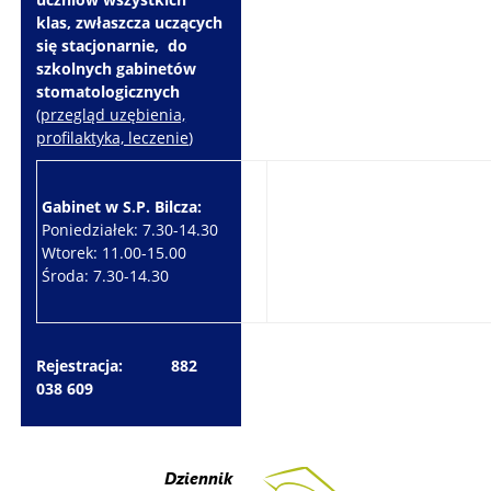
klas, zwłaszcza uczących
się stacjonarnie, do
szkolnych gabinetów
stomatologicznych
(
przegląd uzębienia,
profilaktyka, leczenie
)
Gabinet w S.P. Bilcza:
Gabinet w S.P. Brzeziny:
Poniedziałek: 7.30-14.30
Wtorek: 7.30-10.30
Wtorek: 11.00-15.00
Czwartek: 7.30-15.30
Środa: 7.30-14.30
Piątek: 7.30-14.30
Rejestracja: 882
038 609