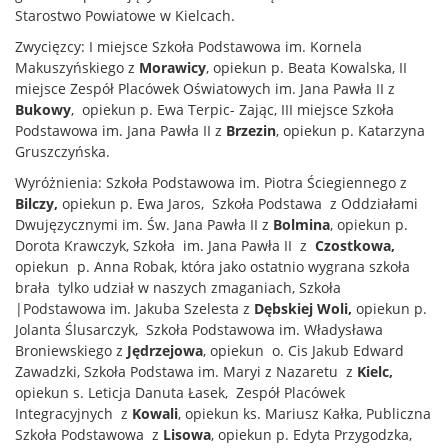
Starostwo Powiatowe w Kielcach.
Zwycięzcy: I miejsce Szkoła Podstawowa im. Kornela
Makuszyńskiego z
Morawicy
, opiekun p. Beata Kowalska, II
miejsce Zespół Placówek Oświatowych im. Jana Pawła II z
Bukowy
, opiekun p. Ewa Terpic- Zając, III miejsce Szkoła
Podstawowa im. Jana Pawła II z
Brzezin
, opiekun p. Katarzyna
Gruszczyńska.
Wyróżnienia: Szkoła Podstawowa im. Piotra Ściegiennego z
Bilczy,
opiekun p. Ewa Jaros, Szkoła Podstawa z Oddziałami
Dwujęzycznymi im. Św. Jana Pawła II z
Bolmina
, opiekun p.
Dorota Krawczyk, Szkoła im. Jana Pawła II z
Czostkowa,
opiekun p. Anna Robak, która jako ostatnio wygrana szkoła
brała tylko udział w naszych zmaganiach, Szkoła
|Podstawowa im. Jakuba Szelesta z
Dębskiej Woli,
opiekun p.
Jolanta Ślusarczyk, Szkoła Podstawowa im. Władysława
Broniewskiego z
Jędrzejowa
, opiekun o. Cis Jakub Edward
Zawadzki, Szkoła Podstawa im. Maryi z Nazaretu z
Kielc,
opiekun s. Leticja Danuta Łasek, Zespół Placówek
Integracyjnych z
Kowali
, opiekun ks. Mariusz Kałka, Publiczna
Szkoła Podstawowa z
Lisowa
, opiekun p. Edyta Przygodzka,