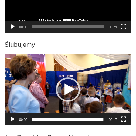
00:00
05:29
Ślubujemy
Odtwarzacz
video
00:00
00:17