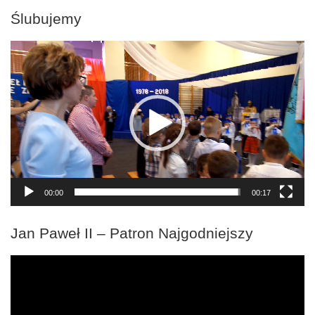
Ślubujemy
Odtwarzacz
video
00:00
00:17
Jan Paweł II – Patron Najgodniejszy
Odtwarzacz
video