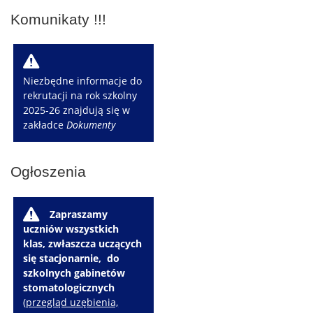
Komunikaty !!!
W
Niezbędne informacje do
rekrutacji na rok szkolny
2025-26 znajdują się w
zakładce
Dokumenty
Ogłoszenia
W
Zapraszamy
uczniów wszystkich
klas, zwłaszcza uczących
się stacjonarnie, do
szkolnych gabinetów
stomatologicznych
(
przegląd uzębienia,