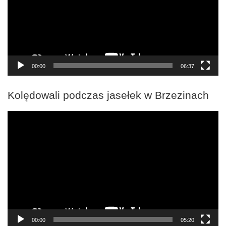
00:00
06:37
Kolędowali podczas jasełek w Brzezinach
Odtwarzacz
video
00:00
05:20