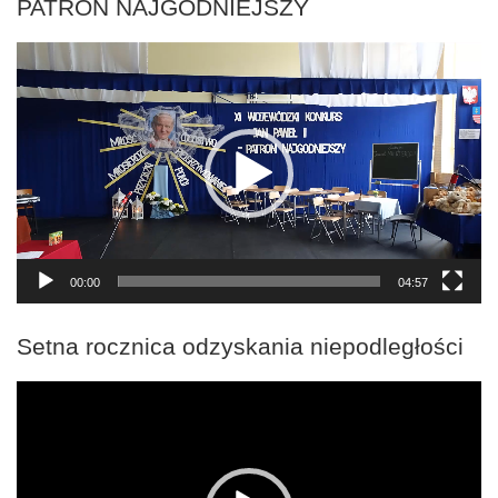
PATRON NAJGODNIEJSZY
Odtwarzacz
video
00:00
04:57
Setna rocznica odzyskania niepodległości
Odtwarzacz
video