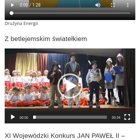
Drużyna Energii
Z betlejemskim światełkiem
Odtwarzacz
video
00:00
00:34
XI Wojewódzki Konkurs JAN PAWEŁ II –