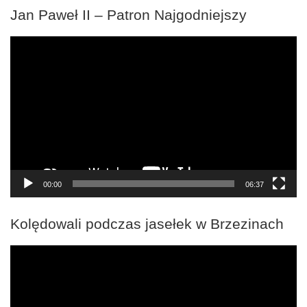
Jan Paweł II – Patron Najgodniejszy
Odtwarzacz
video
00:00
06:37
Kolędowali podczas jasełek w Brzezinach
Odtwarzacz
video