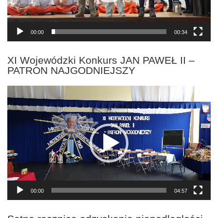
00:00
00:34
XI Wojewódzki Konkurs JAN PAWEŁ II –
PATRON NAJGODNIEJSZY
Odtwarzacz
video
00:00
04:57