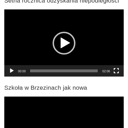
Setna rocznica odzyskania niepodległości
Odtwarzacz
video
00:00
02:06
Szkoła w Brzezinach jak nowa
Odtwarzacz
video