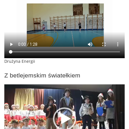
Drużyna Energii
Z betlejemskim światełkiem
Odtwarzacz
video