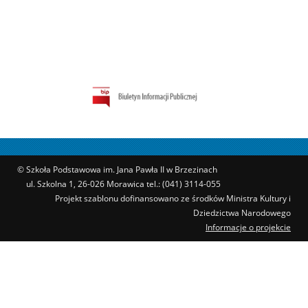
© Szkoła Podstawowa im. Jana Pawła II w Brzezinach
ul. Szkolna 1, 26-026 Morawica tel.: (041) 3114-055
Projekt szablonu dofinansowano ze środków Ministra Kultury i
Dziedzictwa Narodowego
Informacje o projekcie