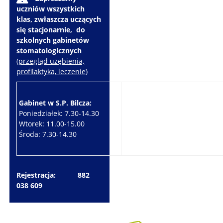
uczniów wszystkich
klas, zwłaszcza uczących
się stacjonarnie, do
szkolnych gabinetów
stomatologicznych
(
przegląd uzębienia,
profilaktyka, leczenie
)
Gabinet w S.P. Bilcza:
Gabinet w S.P. Brzeziny:
Poniedziałek: 7.30-14.30
Wtorek: 7.30-10.30
Wtorek: 11.00-15.00
Czwartek: 7.30-15.30
Środa: 7.30-14.30
Piątek: 7.30-14.30
Rejestracja: 882
038 609