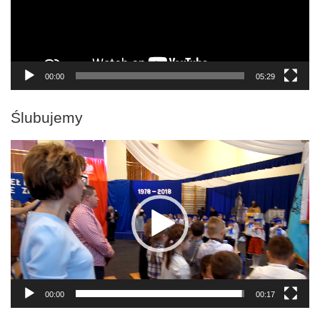
00:00
05:29
Ślubujemy
Odtwarzacz
video
00:00
00:17