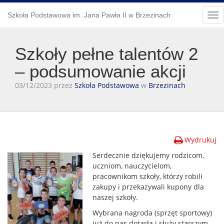
Szkoła Podstawowa im. Jana Pawła II w Brzezinach
Tog
nav
Szkoły pełne talentów 2
– podsumowanie akcji
03/12/2023 przez
Szkoła Podstawowa
w
Brzezinach
Wydrukuj
Serdecznie dziękujemy rodzicom,
uczniom, nauczycielom,
pracownikom szkoły, którzy robili
zakupy i przekazywali kupony dla
naszej szkoły.
Wybrana nagroda (sprzęt sportowy)
już do nas dotarła i służy starszym