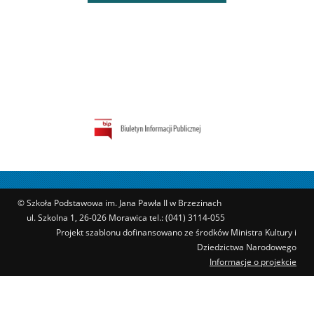
© Szkoła Podstawowa im. Jana Pawła II w Brzezinach
ul. Szkolna 1, 26-026 Morawica tel.: (041) 3114-055
Projekt szablonu dofinansowano ze środków Ministra Kultury i
Dziedzictwa Narodowego
Informacje o projekcie