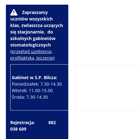
W
Zapraszamy
uczniów wszystkich
klas, zwłaszcza uczących
się stacjonarnie, do
szkolnych gabinetów
stomatologicznych
(
przegląd uzębienia,
profilaktyka, leczenie
)
Gabinet w S.P. Bilcza:
Gabinet w S.P. Brzeziny:
Poniedziałek: 7.30-14.30
Wtorek: 7.30-10.30
Wtorek: 11.00-15.00
Czwartek: 7.30-15.30
Środa: 7.30-14.30
Piątek: 7.30-14.30
Rejestracja: 882
038 609