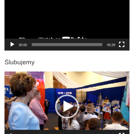
00:00
05:29
Ślubujemy
Odtwarzacz
video