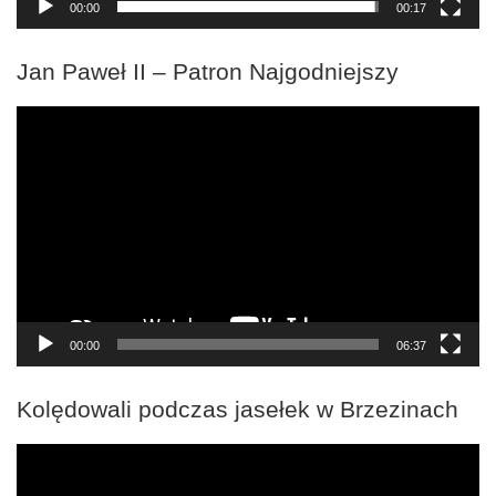
00:00
00:17
Jan Paweł II – Patron Najgodniejszy
Odtwarzacz
video
00:00
06:37
Kolędowali podczas jasełek w Brzezinach
Odtwarzacz
video