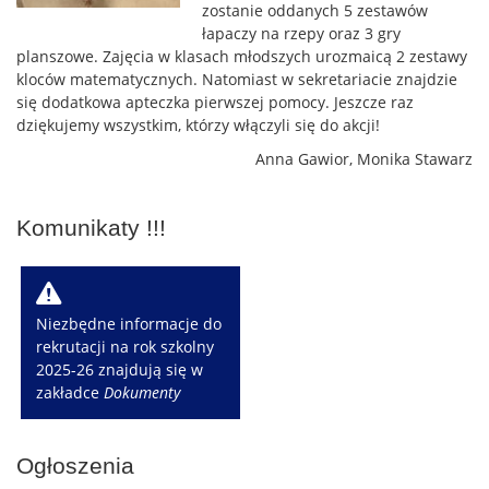
zostanie oddanych 5 zestawów
łapaczy na rzepy oraz 3 gry
planszowe. Zajęcia w klasach młodszych urozmaicą 2 zestawy
kloców matematycznych. Natomiast w sekretariacie znajdzie
się dodatkowa apteczka pierwszej pomocy. Jeszcze raz
dziękujemy wszystkim, którzy włączyli się do akcji!
Anna Gawior, Monika Stawarz
Komunikaty !!!
W
Niezbędne informacje do
rekrutacji na rok szkolny
2025-26 znajdują się w
zakładce
Dokumenty
Ogłoszenia