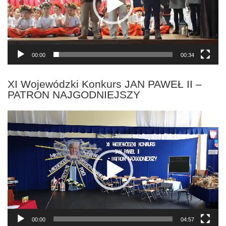
00:00
00:34
XI Wojewódzki Konkurs JAN PAWEŁ II –
PATRON NAJGODNIEJSZY
Odtwarzacz
video
00:00
04:57