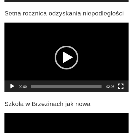
Setna rocznica odzyskania niepodległości
Odtwarzacz
video
00:00
02:06
Szkoła w Brzezinach jak nowa
Odtwarzacz
video