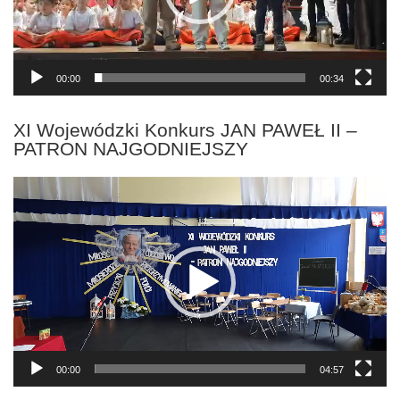
00:00
00:34
XI Wojewódzki Konkurs JAN PAWEŁ II –
PATRON NAJGODNIEJSZY
Odtwarzacz
video
00:00
04:57