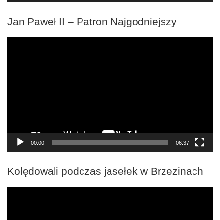
Jan Paweł II – Patron Najgodniejszy
Odtwarzacz
video
00:00
06:37
Kolędowali podczas jasełek w Brzezinach
Odtwarzacz
video