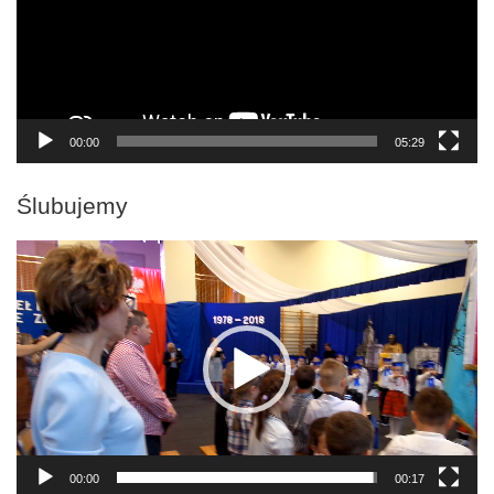
00:00
05:29
Ślubujemy
Odtwarzacz
video
00:00
00:17