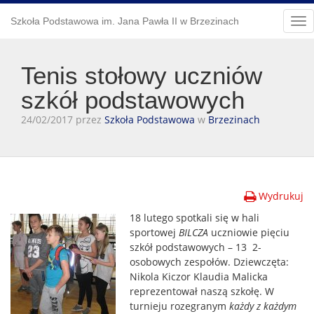
Szkoła Podstawowa im. Jana Pawła II w Brzezinach
Tog
nav
Tenis stołowy uczniów
szkół podstawowych
24/02/2017 przez
Szkoła Podstawowa
w
Brzezinach
Wydrukuj
18 lutego spotkali się w hali
sportowej
BILCZA
uczniowie pięciu
szkół podstawowych – 13 2-
osobowych zespołów. Dziewczęta:
Nikola Kiczor Klaudia Malicka
reprezentował naszą szkołę. W
turnieju rozegranym
każdy z każdym