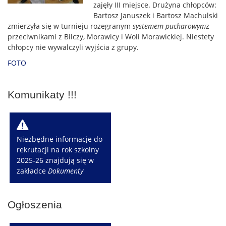
zajęły III miejsce. Drużyna chłopców:
Bartosz Januszek i Bartosz Machulski
zmierzyła się w turnieju rozegranym
systemem pucharowym
z
przeciwnikami z Bilczy, Morawicy i Woli Morawickiej. Niestety
chłopcy nie wywalczyli wyjścia z grupy.
FOTO
Komunikaty !!!
W
Niezbędne informacje do
rekrutacji na rok szkolny
2025-26 znajdują się w
zakładce
Dokumenty
Ogłoszenia