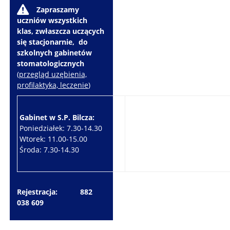
W
Zapraszamy
uczniów wszystkich
klas, zwłaszcza uczących
się stacjonarnie, do
szkolnych gabinetów
stomatologicznych
(
przegląd uzębienia,
profilaktyka, leczenie
)
Gabinet w S.P. Bilcza:
Gabinet w S.P. Brzeziny:
Poniedziałek: 7.30-14.30
Wtorek: 7.30-10.30
Wtorek: 11.00-15.00
Czwartek: 7.30-15.30
Środa: 7.30-14.30
Piątek: 7.30-14.30
Rejestracja: 882
038 609