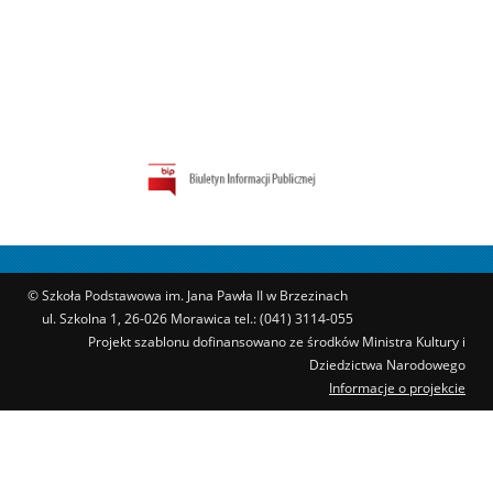
© Szkoła Podstawowa im. Jana Pawła II w Brzezinach
ul. Szkolna 1, 26-026 Morawica tel.: (041) 3114-055
Projekt szablonu dofinansowano ze środków Ministra Kultury i
Dziedzictwa Narodowego
Informacje o projekcie