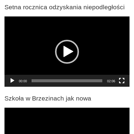
Setna rocznica odzyskania niepodległości
Odtwarzacz
video
00:00
02:06
Szkoła w Brzezinach jak nowa
Odtwarzacz
video