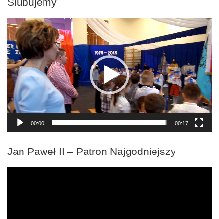
Ślubujemy
Odtwarzacz
video
00:00
00:17
Jan Paweł II – Patron Najgodniejszy
Odtwarzacz
video