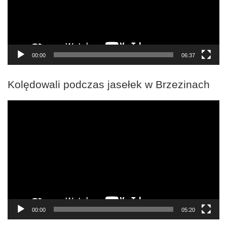
00:00
06:37
Kolędowali podczas jasełek w Brzezinach
Odtwarzacz
video
00:00
05:20