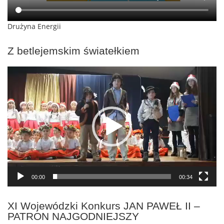
Drużyna Energii
Z betlejemskim światełkiem
Odtwarzacz
video
00:00
00:34
XI Wojewódzki Konkurs JAN PAWEŁ II –
PATRON NAJGODNIEJSZY