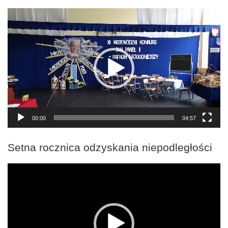
Odtwarzacz
video
00:00
04:57
Setna rocznica odzyskania niepodległości
Odtwarzacz
video