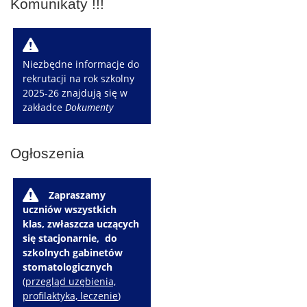
Komunikaty !!!
W
Niezbędne informacje do
rekrutacji na rok szkolny
2025-26 znajdują się w
zakładce
Dokumenty
Ogłoszenia
W
Zapraszamy
uczniów wszystkich
klas, zwłaszcza uczących
się stacjonarnie, do
szkolnych gabinetów
stomatologicznych
(
przegląd uzębienia,
profilaktyka, leczenie
)