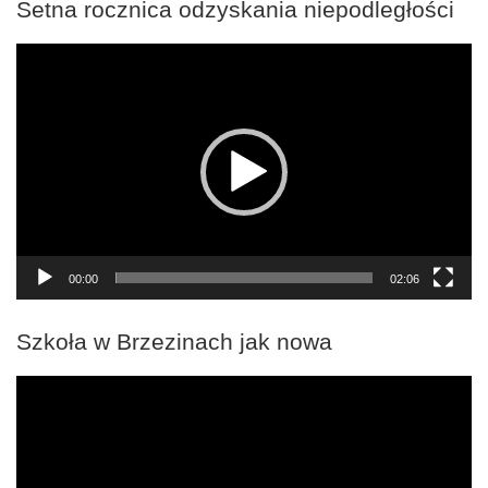
Setna rocznica odzyskania niepodległości
Odtwarzacz
video
00:00
02:06
Szkoła w Brzezinach jak nowa
Odtwarzacz
video