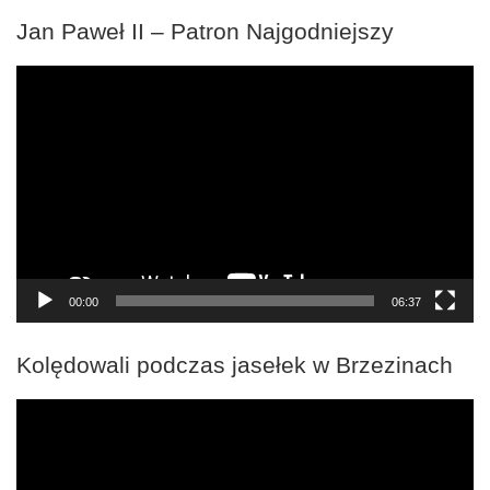
Jan Paweł II – Patron Najgodniejszy
Odtwarzacz
video
00:00
06:37
Kolędowali podczas jasełek w Brzezinach
Odtwarzacz
video