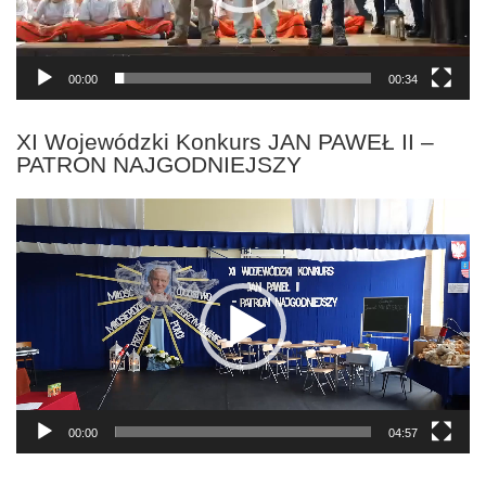
00:00
00:34
XI Wojewódzki Konkurs JAN PAWEŁ II –
PATRON NAJGODNIEJSZY
Odtwarzacz
video
00:00
04:57