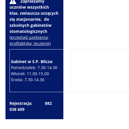
W
Zapraszamy
uczniów wszystkich
klas, zwłaszcza uczących
się stacjonarnie, do
szkolnych gabinetów
stomatologicznych
(
przegląd uzębienia,
profilaktyka, leczenie
)
Gabinet w S.P. Bilcza:
Gabinet w S.P. Brzeziny:
Poniedziałek: 7.30-14.30
Wtorek: 7.30-10.30
Wtorek: 11.00-15.00
Czwartek: 7.30-15.30
Środa: 7.30-14.30
Piątek: 7.30-14.30
Rejestracja: 882
038 609