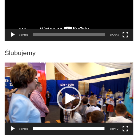
00:00
05:29
Ślubujemy
Odtwarzacz
video
00:00
00:17