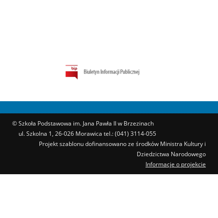
© Szkoła Podstawowa im. Jana Pawła II w Brzezinach
ul. Szkolna 1, 26-026 Morawica tel.: (041) 3114-055
Projekt szablonu dofinansowano ze środków Ministra Kultury i
Dziedzictwa Narodowego
Informacje o projekcie