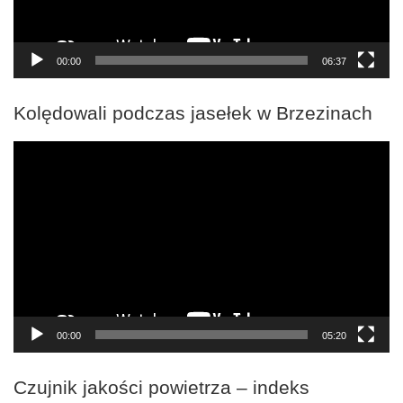
00:00
06:37
Kolędowali podczas jasełek w Brzezinach
Odtwarzacz
video
00:00
05:20
Czujnik jakości powietrza – indeks