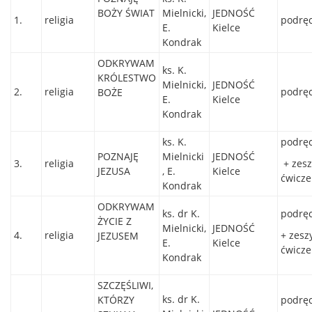
BOŻY ŚWIAT
Mielnicki,
JEDNOŚĆ
1.
religia
podręc
E.
Kielce
Kondrak
ODKRYWAM
ks. K.
KRÓLESTWO
Mielnicki,
JEDNOŚĆ
2.
religia
podręc
BOŻE
E.
Kielce
Kondrak
ks. K.
podręc
POZNAJĘ
Mielnicki
JEDNOŚĆ
3.
religia
+ zesz
JEZUSA
, E.
Kielce
ćwicz
Kondrak
ODKRYWAM
ks. dr K.
podręc
ŻYCIE Z
Mielnicki,
JEDNOŚĆ
4.
religia
+ zesz
JEZUSEM
E.
Kielce
ćwicz
Kondrak
SZCZĘŚLIWI,
ks. dr K.
KTÓRZY
podręc