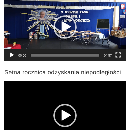
video
00:00
04:57
Setna rocznica odzyskania niepodległości
Odtwarzacz
video