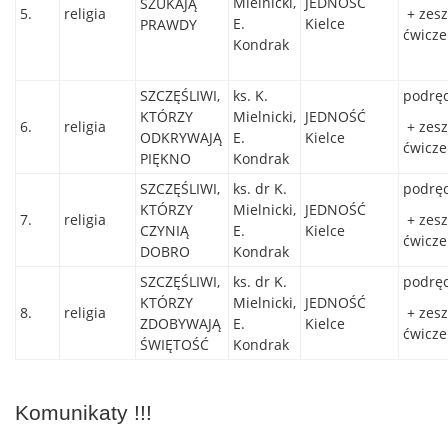
Mielnicki,
JEDNOŚĆ
SZUKAJĄ
5.
religia
+ zesz
E.
Kielce
PRAWDY
ćwicz
Kondrak
SZCZĘŚLIWI,
ks. K.
podręc
KTÓRZY
Mielnicki,
JEDNOŚĆ
6.
religia
+ zesz
ODKRYWAJĄ
E.
Kielce
ćwicz
PIĘKNO
Kondrak
SZCZĘŚLIWI,
ks. dr K.
podręc
KTÓRZY
Mielnicki,
JEDNOŚĆ
7.
religia
+ zesz
CZYNIĄ
E.
Kielce
ćwicz
DOBRO
Kondrak
SZCZĘŚLIWI,
ks. dr K.
podręc
KTÓRZY
Mielnicki,
JEDNOŚĆ
8.
religia
+ zesz
ZDOBYWAJĄ
E.
Kielce
ćwicz
ŚWIĘTOŚĆ
Kondrak
Komunikaty !!!