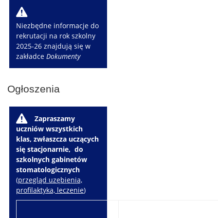
W
Niezbędne informacje do
rekrutacji na rok szkolny
2025-26 znajdują się w
zakładce
Dokumenty
Ogłoszenia
W
Zapraszamy
uczniów wszystkich
klas, zwłaszcza uczących
się stacjonarnie, do
szkolnych gabinetów
stomatologicznych
(
przegląd uzębienia,
profilaktyka, leczenie
)