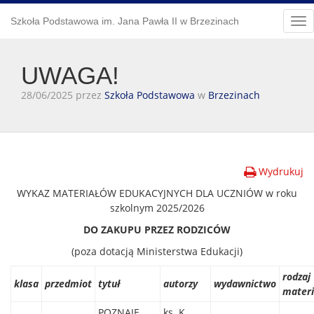
Szkoła Podstawowa im. Jana Pawła II w Brzezinach
Tog
nav
UWAGA!
28/06/2025 przez
Szkoła Podstawowa
w
Brzezinach
Wydrukuj
WYKAZ MATERIAŁÓW EDUKACYJNYCH DLA UCZNIÓW w roku
szkolnym 2025/2026
DO ZAKUPU PRZEZ RODZICÓW
(poza dotacją Ministerstwa Edukacji)
rodzaj
klasa
przedmiot
tytuł
autorzy
wydawnictwo
mater
POZNAJĘ
ks. K.