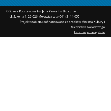
© Szkoła Podstawowa im. Jana Pawła II w Brzezinach
ul. Szkolna 1, 26-026 Morawica tel.: (041) 3114-055
Projekt szablonu dofinansowano ze środków Ministra Kultury i
Dziedzictwa Narodowego
Informacje o projekcie