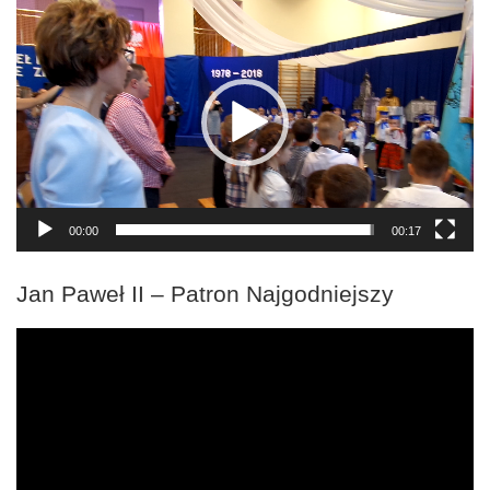
Odtwarzacz
video
00:00
00:17
Jan Paweł II – Patron Najgodniejszy
Odtwarzacz
video