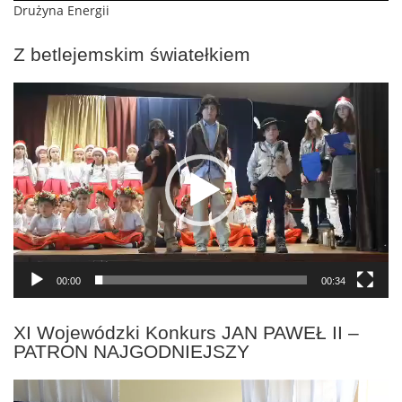
Drużyna Energii
Z betlejemskim światełkiem
Odtwarzacz
video
00:00
00:34
XI Wojewódzki Konkurs JAN PAWEŁ II –
PATRON NAJGODNIEJSZY
Odtwarzacz