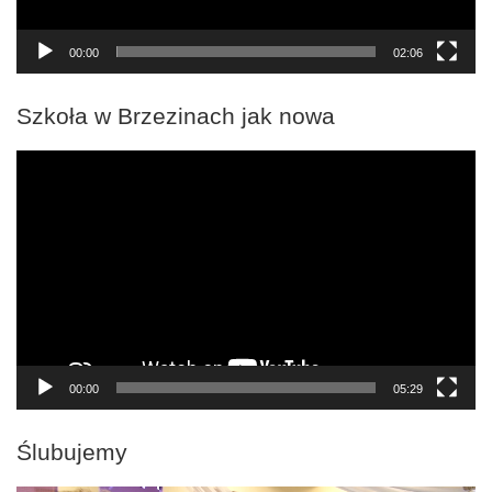
00:00
02:06
Szkoła w Brzezinach jak nowa
Odtwarzacz
video
00:00
05:29
Ślubujemy