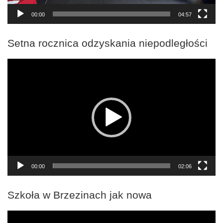
00:00
04:57
Setna rocznica odzyskania niepodległości
Odtwarzacz
video
00:00
02:06
Szkoła w Brzezinach jak nowa
Odtwarzacz