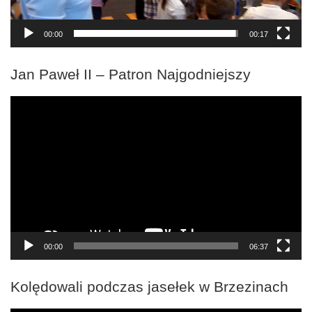
00:00
00:17
Jan Paweł II – Patron Najgodniejszy
Odtwarzacz
video
00:00
06:37
Kolędowali podczas jasełek w Brzezinach