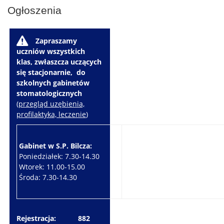
Ogłoszenia
W
Zapraszamy
uczniów wszystkich
klas, zwłaszcza uczących
się stacjonarnie, do
szkolnych gabinetów
stomatologicznych
(
przegląd uzębienia,
profilaktyka, leczenie
)
Gabinet w S.P. Bilcza:
Gabinet w S.P. Brzeziny:
Poniedziałek: 7.30-14.30
Wtorek: 7.30-10.30
Wtorek: 11.00-15.00
Czwartek: 7.30-15.30
Środa: 7.30-14.30
Piątek: 7.30-14.30
Rejestracja: 882