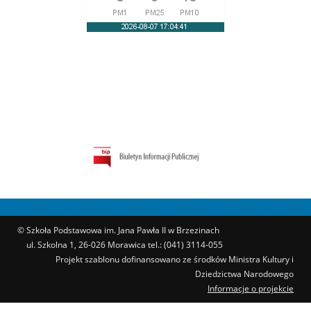
© Szkoła Podstawowa im. Jana Pawła II w Brzezinach
ul. Szkolna 1, 26-026 Morawica tel.: (041) 3114-055
Projekt szablonu dofinansowano ze środków Ministra Kultury i
Dziedzictwa Narodowego
Informacje o projekcie