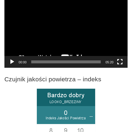
Odtwarzacz
video
00:00
05:20
Czujnik jakości powietrza – indeks