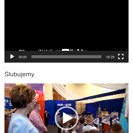
video
00:00
05:29
Ślubujemy
Odtwarzacz
video