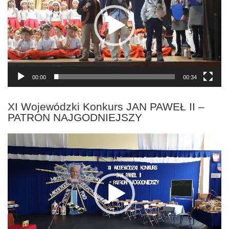
00:00
00:34
XI Wojewódzki Konkurs JAN PAWEŁ II –
PATRON NAJGODNIEJSZY
Odtwarzacz
video