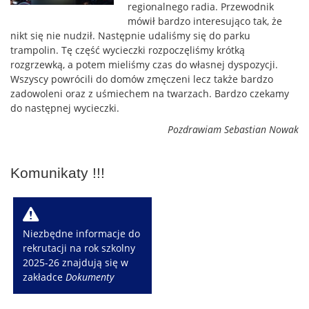
regionalnego radia. Przewodnik
mówił bardzo interesująco tak, że
nikt się nie nudził. Następnie udaliśmy się do parku
trampolin. Tę część wycieczki rozpoczęliśmy krótką
rozgrzewką, a potem mieliśmy czas do własnej dyspozycji.
Wszyscy powrócili do domów zmęczeni lecz także bardzo
zadowoleni oraz z uśmiechem na twarzach. Bardzo czekamy
do następnej wycieczki.
Pozdrawiam Sebastian Nowak
Komunikaty !!!
W
Niezbędne informacje do
rekrutacji na rok szkolny
2025-26 znajdują się w
zakładce
Dokumenty