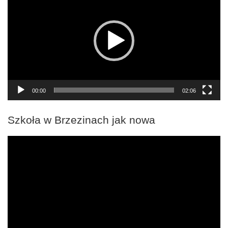
00:00
02:06
Szkoła w Brzezinach jak nowa
Odtwarzacz
video