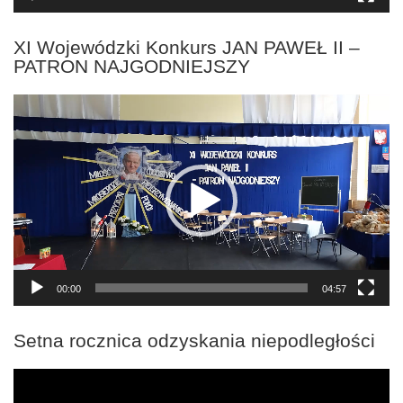
XI Wojewódzki Konkurs JAN PAWEŁ II –
PATRON NAJGODNIEJSZY
Odtwarzacz
video
00:00
04:57
Setna rocznica odzyskania niepodległości
Odtwarzacz
video