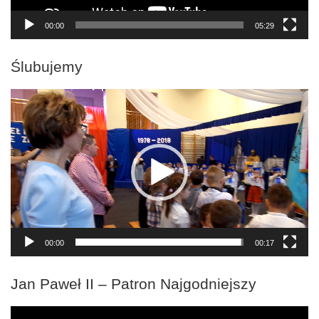
00:00
05:29
Ślubujemy
Odtwarzacz
video
00:00
00:17
Jan Paweł II – Patron Najgodniejszy
Odtwarzacz