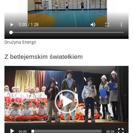
Drużyna Energii
Z betlejemskim światełkiem
Odtwarzacz
video
00:00
00:34