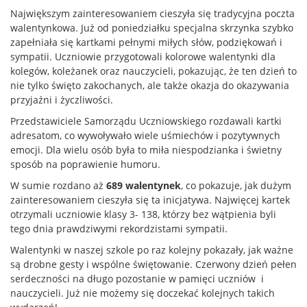
Największym zainteresowaniem cieszyła się tradycyjna poczta
walentynkowa. Już od poniedziałku specjalna skrzynka szybko
zapełniała się kartkami pełnymi miłych słów, podziękowań i
sympatii. Uczniowie przygotowali kolorowe walentynki dla
kolegów, koleżanek oraz nauczycieli, pokazując, że ten dzień to
nie tylko święto zakochanych, ale także okazja do okazywania
przyjaźni i życzliwości.
Przedstawiciele Samorządu Uczniowskiego rozdawali kartki
adresatom, co wywoływało wiele uśmiechów i pozytywnych
emocji. Dla wielu osób była to miła niespodzianka i świetny
sposób na poprawienie humoru.
W sumie rozdano aż
689 walentynek
, co pokazuje, jak dużym
zainteresowaniem cieszyła się ta inicjatywa. Najwięcej kartek
otrzymali uczniowie klasy 3- 138, którzy bez wątpienia byli
tego dnia prawdziwymi rekordzistami sympatii.
Walentynki w naszej szkole po raz kolejny pokazały, jak ważne
są drobne gesty i wspólne świętowanie. Czerwony dzień pełen
serdeczności na długo pozostanie w pamięci uczniów i
nauczycieli. Już nie możemy się doczekać kolejnych takich