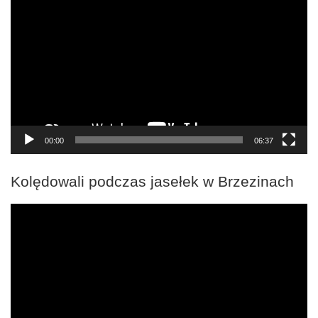
video
00:00
06:37
Kolędowali podczas jasełek w Brzezinach
Odtwarzacz
video