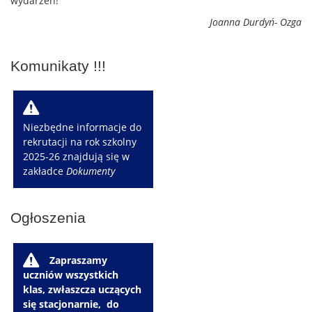
wydarzeń!
Joanna Durdyń- Ozga
Komunikaty !!!
W
Niezbędne informacje do
rekrutacji na rok szkolny
2025-26 znajdują się w
zakładce
Dokumenty
Ogłoszenia
W
Zapraszamy
uczniów wszystkich
klas, zwłaszcza uczących
się stacjonarnie, do