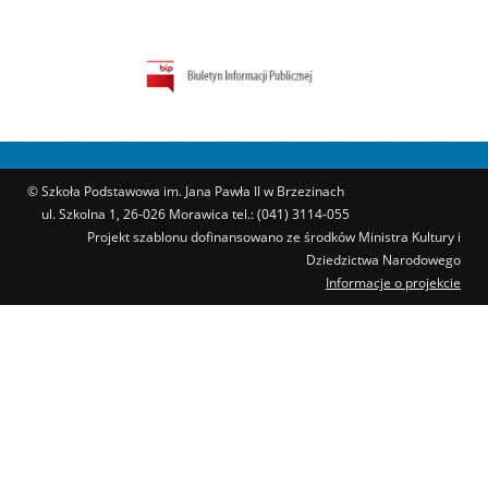
© Szkoła Podstawowa im. Jana Pawła II w Brzezinach
ul. Szkolna 1, 26-026 Morawica tel.: (041) 3114-055
Projekt szablonu dofinansowano ze środków Ministra Kultury i
Dziedzictwa Narodowego
Informacje o projekcie