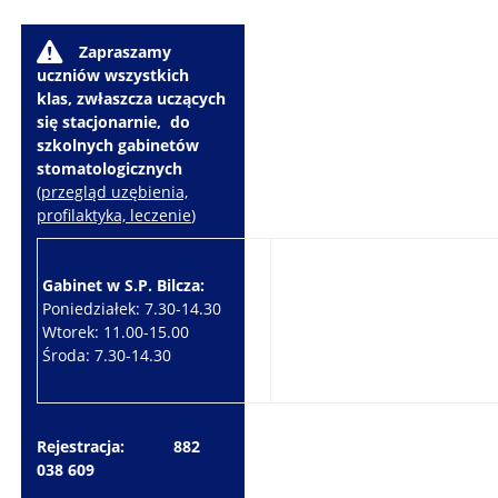
W
Zapraszamy
uczniów wszystkich
klas, zwłaszcza uczących
się stacjonarnie, do
szkolnych gabinetów
stomatologicznych
(
przegląd uzębienia,
profilaktyka, leczenie
)
Gabinet w S.P. Bilcza:
Gabinet w S.P. Brzeziny:
Poniedziałek: 7.30-14.30
Wtorek: 7.30-10.30
Wtorek: 11.00-15.00
Czwartek: 7.30-15.30
Środa: 7.30-14.30
Piątek: 7.30-14.30
Rejestracja: 882
038 609