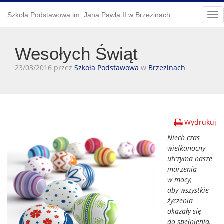
Szkoła Podstawowa im. Jana Pawła II w Brzezinach
Tog
nav
Wesołych Świąt
23/03/2016 przez
Szkoła Podstawowa
w
Brzezinach
Wydrukuj
Niech czas
wielkanocny
utrzyma nasze
marzenia
w mocy,
aby wszystkie
życzenia
okazały się
do spełnienia,