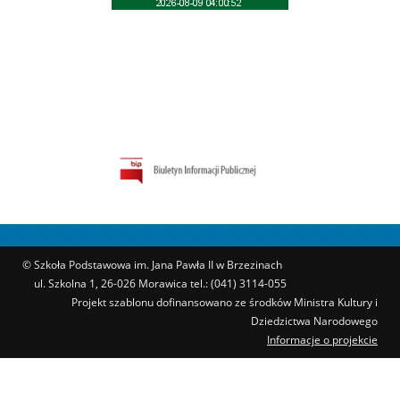
© Szkoła Podstawowa im. Jana Pawła II w Brzezinach
ul. Szkolna 1, 26-026 Morawica tel.: (041) 3114-055
Projekt szablonu dofinansowano ze środków Ministra Kultury i
Dziedzictwa Narodowego
Informacje o projekcie