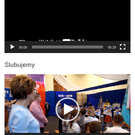
00:00
05:29
Ślubujemy
Odtwarzacz
video