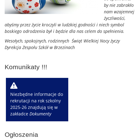
by nie zabrakło
nam wzajemnej
życzliwości,
abyśmy przez życie kroczyli w ludzkiej godności i niech symbol
boskiego odrodzenia był i będzie dla nas celem do spełnienia.
Wesołych, spokojnych, rodzinnych Świąt Wielkiej Nocy życzy
Dyrekcja Zespołu Szkół w Brzezinach
Komunikaty !!!
W
Niezbędne informacje do
rekrutacji na rok szkolny
2025-26 znajdują się w
zakładce
Dokumenty
Ogłoszenia