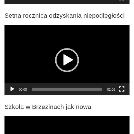
Setna rocznica odzyskania niepodległości
Odtwarzacz
video
00:00
02:06
Szkoła w Brzezinach jak nowa
Odtwarzacz
video