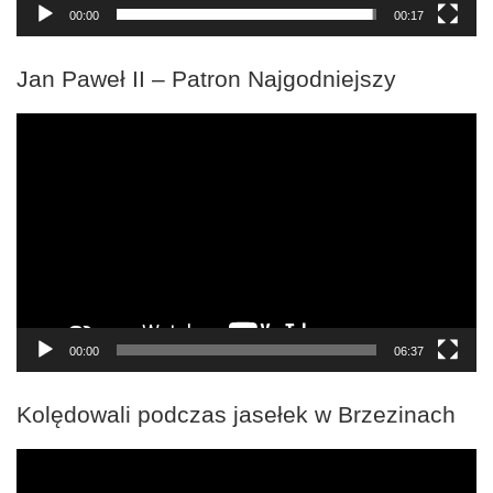
00:00
00:17
Jan Paweł II – Patron Najgodniejszy
Odtwarzacz
video
00:00
06:37
Kolędowali podczas jasełek w Brzezinach
Odtwarzacz
video