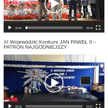
00:00
00:34
XI Wojewódzki Konkurs JAN PAWEŁ II –
PATRON NAJGODNIEJSZY
Odtwarzacz
video
00:00
04:57