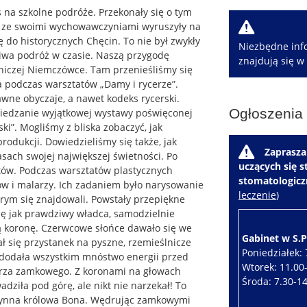
s na szkolne podróże. Przekonały się o tym
W
az ze swoimi wychowawczyniami wyruszyły na
 do historycznych Chęcin. To nie był zwykły
Niezbędne info
ziwa podróż w czasie. Naszą przygodę
znajdują się w
iczej Niemczówce. Tam przenieśliśmy się
a podczas warsztatów „Damy i rycerze”.
awne obyczaje, a nawet kodeks rycerski.
Ogłoszenia
zwiedzanie wyjątkowej wystawy poświęconej
ki”. Mogliśmy z bliska zobaczyć, jak
 produkcji.
Dowiedzieliśmy się także, jak
W
Zaprasza
sach swojej największej świetności. Po
uczących się 
ntów. Podczas warsztatów plastycznych
stomatologic
ów i malarzy. Ich zadaniem było narysowanie
leczenie
)
órym się znajdowali. Powstały przepiękne
ię jak prawdziwy władca, samodzielnie
ą koronę. Czerwcowe słońce dawało się we
Gabinet w S.P.
 się przystanek na pyszne, rzemieślnicze
Poniedziałek: 
i dodała wszystkim mnóstwo energii przed
Wtorek: 11.00
rza zamkowego. Z koronami na głowach
Środa: 7.30-1
ziła pod górę, ale nikt nie narzekał! To
słynna królowa Bona. Wędrując zamkowymi