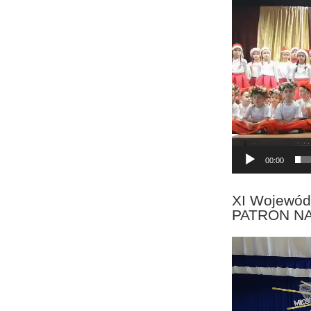
Odtwarzacz
video
00:00
XI Wojewód
PATRON N
Odtwarzacz
video