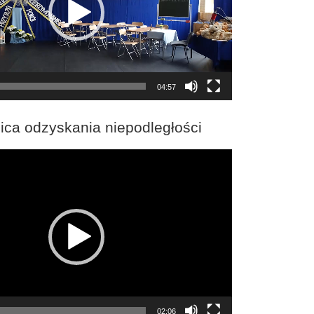
04:57
ica odzyskania niepodległości
02:06