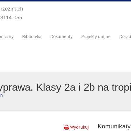
Brzezinach
) 3114-055
oniczny
Biblioteka
Dokumenty
Projekty unijne
Dora
rawa. Klasy 2a i 2b na tropi
ch
Komunikaty 
Wydrukuj