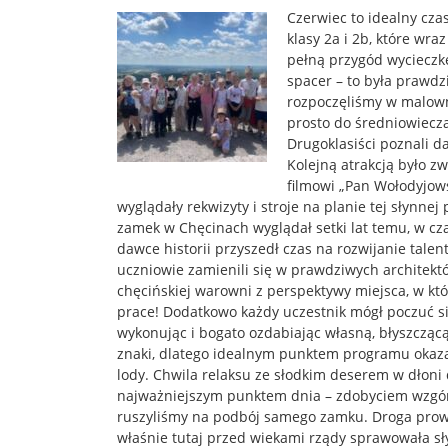
Czerwiec to idealny cza
klasy 2a i 2b, które wr
pełną przygód wycieczkę
spacer – to była prawd
rozpoczęliśmy w malown
prosto do średniowiecz
Drugoklasiści poznali d
Kolejną atrakcją było 
filmowi „Pan Wołodyjows
wyglądały rekwizyty i stroje na planie tej słynnej
zamek w Chęcinach wyglądał setki lat temu, w cza
dawce historii przyszedł czas na rozwijanie tale
uczniowie zamienili się w prawdziwych architekt
chęcińskiej warowni z perspektywy miejsca, w kt
prace! Dodatkowo każdy uczestnik mógł poczuć s
wykonując i bogato ozdabiając własną, błyszcząc
znaki, dlatego idealnym punktem programu okazał
lody. Chwila relaksu ze słodkim deserem w dłon
najważniejszym punktem dnia – zdobyciem wzgó
ruszyliśmy na podbój samego zamku. Droga prowad
właśnie tutaj przed wiekami rządy sprawowała 