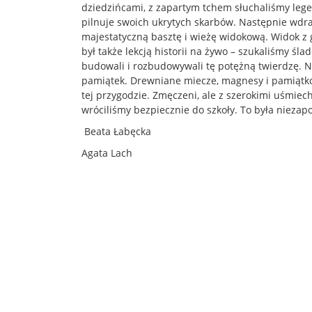
dziedzińcami, z zapartym tchem słuchaliśmy lege
pilnuje swoich ukrytych skarbów. Następnie wdra
majestatyczną basztę i wieżę widokową. Widok z 
był także lekcją historii na żywo – szukaliśmy śla
budowali i rozbudowywali tę potężną twierdzę. 
pamiątek. Drewniane miecze, magnesy i pamiąt
tej przygodzie. Zmęczeni, ale z szerokimi uśmiec
wróciliśmy bezpiecznie do szkoły. To była niezapo
Beata Łabęcka
Agata Lach