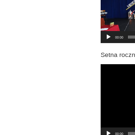
00:00
Setna roczn
Odtwarzacz
video
00:00