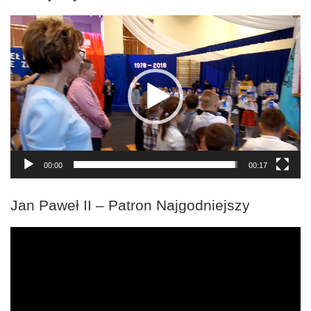
Odtwarzacz
video
00:00
00:17
Jan Paweł II – Patron Najgodniejszy
Odtwarzacz
video