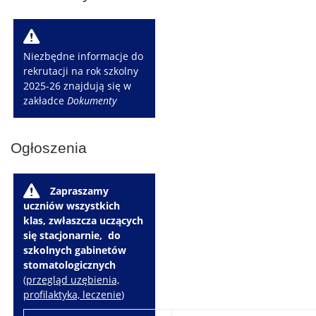
W
Niezbędne informacje do
rekrutacji na rok szkolny
2025-26 znajdują się w
zakładce
Dokumenty
Ogłoszenia
W
Zapraszamy
uczniów wszystkich
klas, zwłaszcza uczących
się stacjonarnie, do
szkolnych gabinetów
stomatologicznych
(
przegląd uzębienia,
profilaktyka, leczenie
)