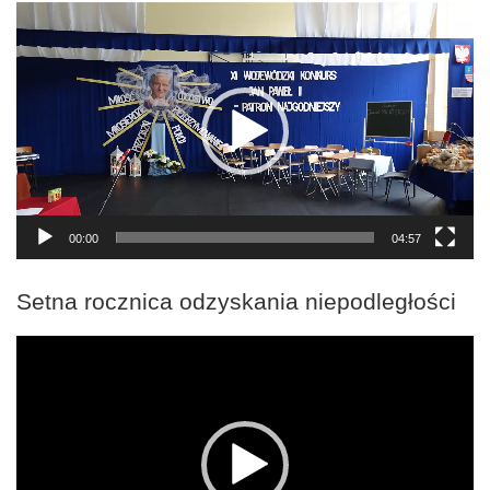
Odtwarzacz
video
00:00
04:57
Setna rocznica odzyskania niepodległości
Odtwarzacz
video