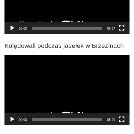
00:00
06:37
Kolędowali podczas jasełek w Brzezinach
Odtwarzacz
video
00:00
05:20