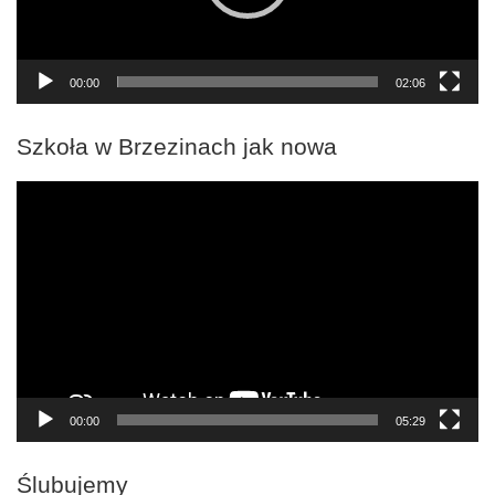
00:00
02:06
Szkoła w Brzezinach jak nowa
Odtwarzacz
video
00:00
05:29
Ślubujemy