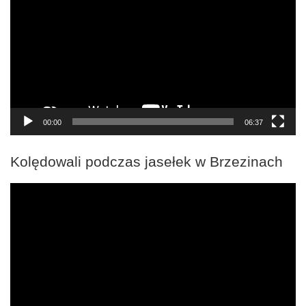
00:00
06:37
Kolędowali podczas jasełek w Brzezinach
Odtwarzacz
video