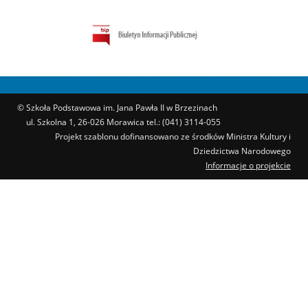
© Szkoła Podstawowa im. Jana Pawła II w Brzezinach
ul. Szkolna 1, 26-026 Morawica tel.: (041) 3114-055
Projekt szablonu dofinansowano ze środków Ministra Kultury i
Dziedzictwa Narodowego
Informacje o projekcie