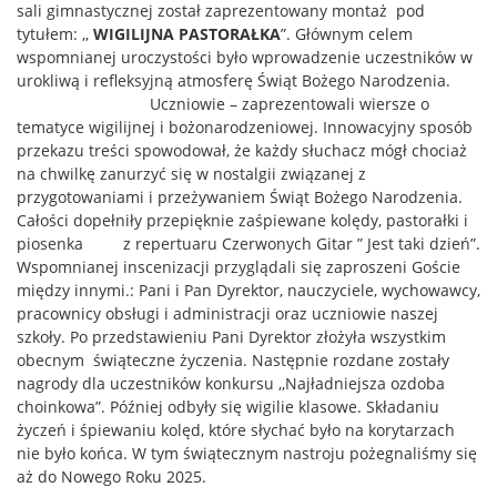
sali gimnastycznej został zaprezentowany montaż pod
tytułem: ,,
WIGILIJNA PASTORAŁKA
”. Głównym celem
wspomnianej uroczystości było wprowadzenie uczestników w
urokliwą i refleksyjną atmosferę Świąt Bożego Narodzenia.
Uczniowie – zaprezentowali wiersze o
tematyce wigilijnej i bożonarodzeniowej. Innowacyjny sposób
przekazu treści spowodował, że każdy słuchacz mógł chociaż
na chwilkę zanurzyć się w nostalgii związanej z
przygotowaniami i przeżywaniem Świąt Bożego Narodzenia.
Całości dopełniły przepięknie zaśpiewane kolędy, pastorałki i
piosenka z repertuaru Czerwonych Gitar ” Jest taki dzień”.
Wspomnianej inscenizacji przyglądali się zaproszeni Goście
między innymi.: Pani i Pan Dyrektor, nauczyciele, wychowawcy,
pracownicy obsługi i administracji oraz uczniowie naszej
szkoły. Po przedstawieniu Pani Dyrektor złożyła wszystkim
obecnym świąteczne życzenia. Następnie rozdane zostały
nagrody dla uczestników konkursu ,,Najładniejsza ozdoba
choinkowa”. Później odbyły się wigilie klasowe. Składaniu
życzeń i śpiewaniu kolęd, które słychać było na korytarzach
nie było końca. W tym świątecznym nastroju pożegnaliśmy się
aż do Nowego Roku 2025.