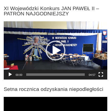
XI Wojewódzki Konkurs JAN PAWEŁ II –
PATRON NAJGODNIEJSZY
Odtwarzacz
video
00:00
04:57
Setna rocznica odzyskania niepodległości
Odtwarzacz
video