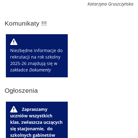
Katarzyna Gruszczyńska
Komunikaty !!!
W
Niezbędne informacje do
rekrutacji na rok szkolny
2025-26 znajdują się w
zakładce
Dokumenty
Ogłoszenia
W
Zapraszamy
uczniów wszystkich
klas, zwłaszcza uczących
się stacjonarnie, do
szkolnych gabinetów