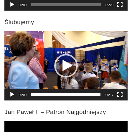
00:00
05:29
Ślubujemy
Odtwarzacz
video
00:00
00:17
Jan Paweł II – Patron Najgodniejszy
Odtwarzacz
video