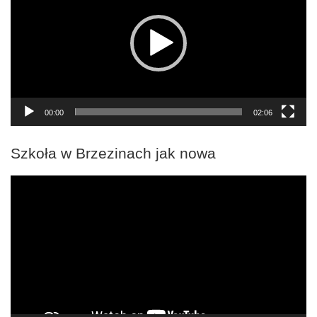
00:00
02:06
Szkoła w Brzezinach jak nowa
Odtwarzacz
video