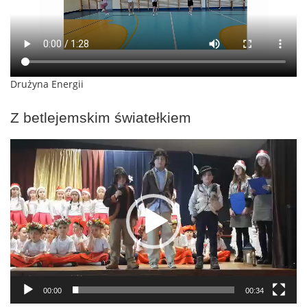
Drużyna Energii
Z betlejemskim światełkiem
Odtwarzacz
video
00:00
00:34