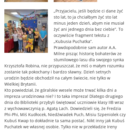
„Przyjacielu, jeśli będzie ci dane żyć
sto lat, to ja chciałbym żyć sto lat
minus jeden dzień, abym nie musiał
żyć ani jednego dnia bez ciebie”. To
oczywiście fragment tekstu z
„Kubusia Puchatka”.
Prawdopodobnie sam autor A.A.
Milne pisząc historię bohaterów ze
stumilowego lasu dla swojego synka
Krzysztofa Robina, nie przypuszczał, że miś o małym rozumku
zostanie tak pokochany i bardzo sławny. Dzień setnych
urodzin będzie obchodził na całym świecie, nie tylko w
Wielkiej Brytanii.
Kto powiedział, że góralskie wesele może trwać kilka dni a
impreza urodzinowa nie? I to taka impreza! Dlatego drugiego
dnia do Biblioteki przybyli świętować uczniowie klasy IIB wraz
z wychowawczynią p. Agatą Lach. Dowiedzieli się, że Fredzia
Phi-Phi, Miś Kudłocek, Niedźwiadek Puch, Misiu Szpeniolek czy
Kubuś Kwap to dokładnie ta sama postać. Nikt inny jak Kubuś
Puchatek we własnej osobie. Tylko nie w przekładzie Ireny