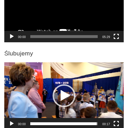
00:00
05:29
Ślubujemy
Odtwarzacz
video
00:00
00:17