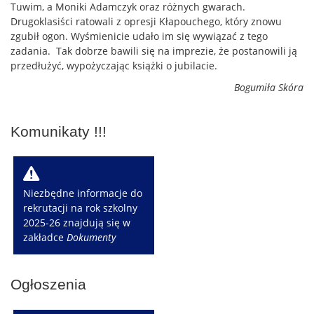
Tuwim, a Moniki Adamczyk oraz różnych gwarach.
Drugoklasiści ratowali z opresji Kłapouchego, który znowu
zgubił ogon. Wyśmienicie udało im się wywiązać z tego
zadania. Tak dobrze bawili się na imprezie, że postanowili ją
przedłużyć, wypożyczając książki o jubilacie.
Bogumiła Skóra
Komunikaty !!!
W
Niezbędne informacje do
rekrutacji na rok szkolny
2025-26 znajdują się w
zakładce
Dokumenty
Ogłoszenia