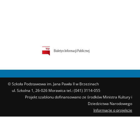
© Szkoła Podstawowa im. Jana Pawła II w Brzezinach
ul. Szkolna 1, 26-026 Morawica tel.: (041) 3114-055
Projekt szablonu dofinansowano ze środków Ministra Kultury i
Dziedzictwa Narodowego
Informacje o projekcie