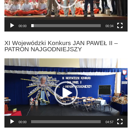
00:00
00:34
XI Wojewódzki Konkurs JAN PAWEŁ II –
PATRON NAJGODNIEJSZY
Odtwarzacz
video
00:00
04:57