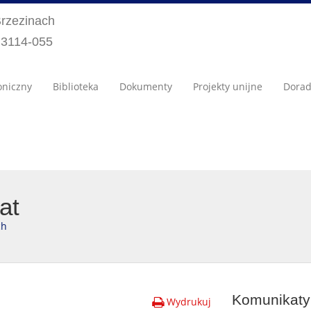
Brzezinach
) 3114-055
oniczny
Biblioteka
Dokumenty
Projekty unijne
Dora
at
ch
Komunikaty 
Wydrukuj