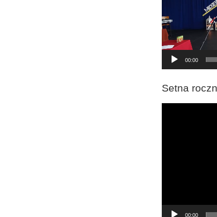
00:00
Setna roczn
Odtwarzacz
video
00:00