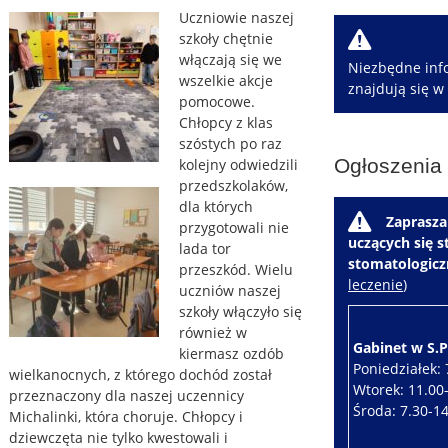
Uczniowie naszej
W
szkoły chętnie
włączają się we
Niezbędne info
wszelkie akcje
znajdują się w
pomocowe.
Chłopcy z klas
szóstych po raz
Ogłoszenia
kolejny odwiedzili
przedszkolaków,
dla których
W
Zaprasza
przygotowali nie
uczących się 
lada tor
stomatologic
przeszkód. Wielu
leczenie
)
uczniów naszej
szkoły włączyło się
również w
Gabinet w S.P.
kiermasz ozdób
Poniedziałek: 
wielkanocnych, z którego dochód został
Wtorek: 11.00
przeznaczony dla naszej uczennicy
Środa: 7.30-1
Michalinki, która choruje. Chłopcy i
dziewczęta nie tylko kwestowali i