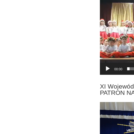
Odtwarzacz
video
00:00
XI Wojewód
PATRON N
Odtwarzacz
video