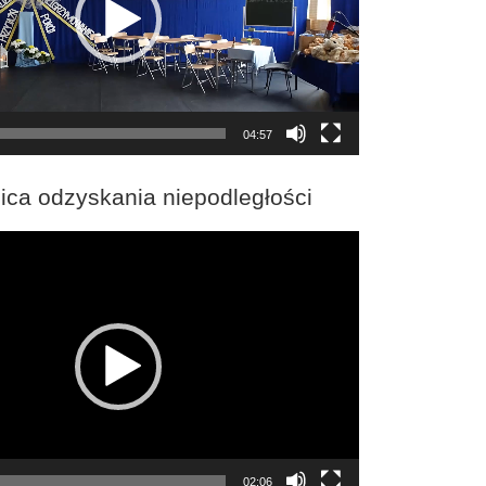
04:57
ica odzyskania niepodległości
02:06