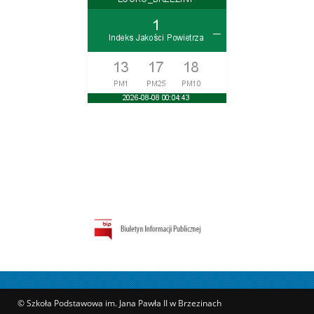
© Szkoła Podstawowa im. Jana Pawła II w Brzezinach