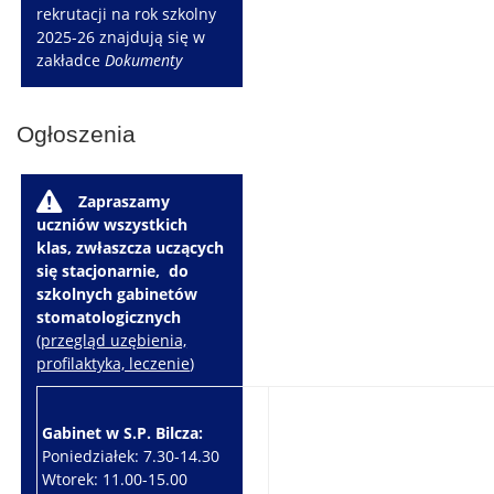
rekrutacji na rok szkolny
2025-26 znajdują się w
zakładce
Dokumenty
Ogłoszenia
W
Zapraszamy
uczniów wszystkich
klas, zwłaszcza uczących
się stacjonarnie, do
szkolnych gabinetów
stomatologicznych
(
przegląd uzębienia,
profilaktyka, leczenie
)
Gabinet w S.P. Bilcza:
Gabinet w S.P. Brzeziny:
Poniedziałek: 7.30-14.30
Wtorek: 7.30-10.30
Wtorek: 11.00-15.00
Czwartek: 7.30-15.30