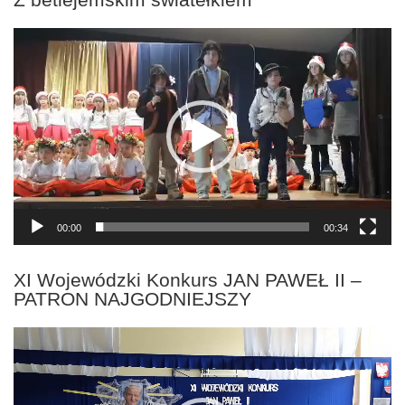
Odtwarzacz
video
00:00
00:34
XI Wojewódzki Konkurs JAN PAWEŁ II –
PATRON NAJGODNIEJSZY
Odtwarzacz
video