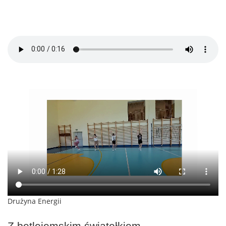
Drużyna Energii
Z betlejemskim światełkiem