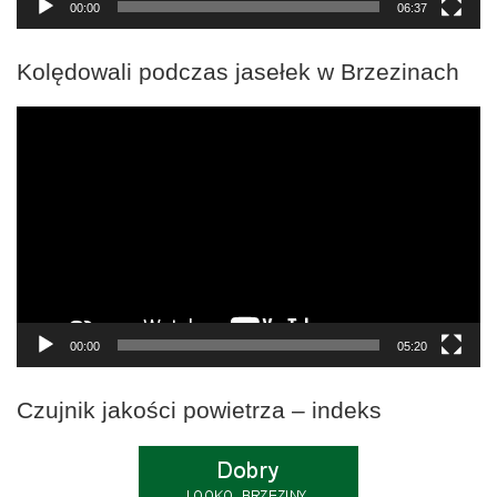
00:00
06:37
Kolędowali podczas jasełek w Brzezinach
Odtwarzacz
video
00:00
05:20
Czujnik jakości powietrza – indeks