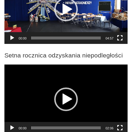
00:00
04:57
Setna rocznica odzyskania niepodległości
Odtwarzacz
video
00:00
02:06