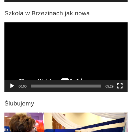
Szkoła w Brzezinach jak nowa
Odtwarzacz
video
00:00
05:29
Ślubujemy
Odtwarzacz
video