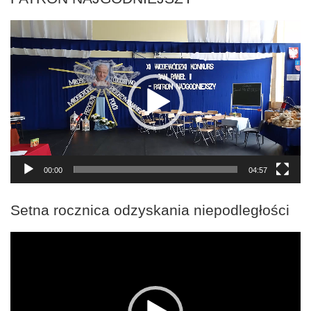
Odtwarzacz
video
00:00
04:57
Setna rocznica odzyskania niepodległości
Odtwarzacz
video