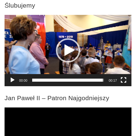
Ślubujemy
Odtwarzacz
video
00:00
00:17
Jan Paweł II – Patron Najgodniejszy
Odtwarzacz
video