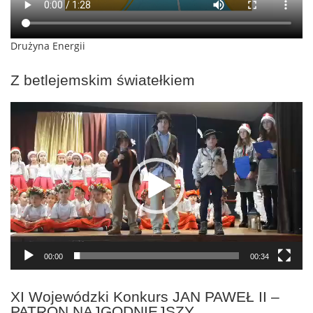
Drużyna Energii
Z betlejemskim światełkiem
Odtwarzacz
video
00:00
00:34
XI Wojewódzki Konkurs JAN PAWEŁ II –
PATRON NAJGODNIEJSZY