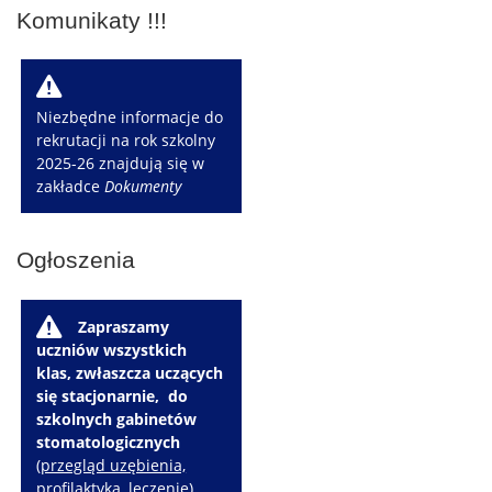
Komunikaty !!!
W
Niezbędne informacje do
rekrutacji na rok szkolny
2025-26 znajdują się w
zakładce
Dokumenty
Ogłoszenia
W
Zapraszamy
uczniów wszystkich
klas, zwłaszcza uczących
się stacjonarnie, do
szkolnych gabinetów
stomatologicznych
(
przegląd uzębienia,
profilaktyka, leczenie
)