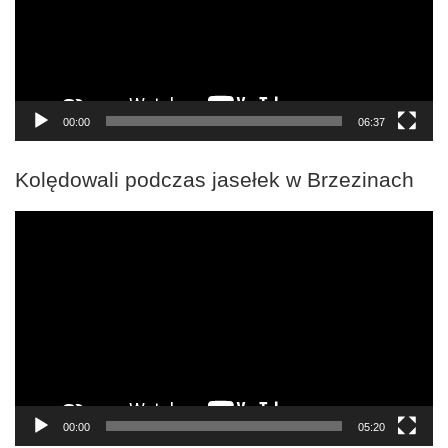
00:00
06:37
Kolędowali podczas jasełek w Brzezinach
Odtwarzacz
video
00:00
05:20