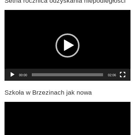
Setna rocznica odzyskania niepodległości
Odtwarzacz
video
00:00
02:06
Szkoła w Brzezinach jak nowa
Odtwarzacz
video