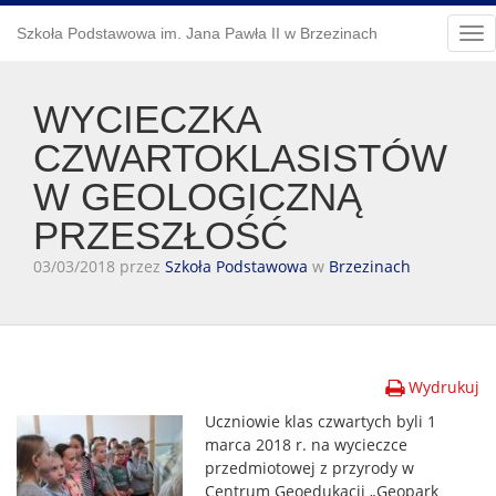
Szkoła Podstawowa im. Jana Pawła II w Brzezinach
Tog
nav
WYCIECZKA
CZWARTOKLASISTÓW
W GEOLOGICZNĄ
PRZESZŁOŚĆ
03/03/2018 przez
Szkoła Podstawowa
w
Brzezinach
Wydrukuj
Uczniowie klas czwartych byli 1
marca 2018 r. na wycieczce
przedmiotowej z przyrody w
Centrum Geoedukacji „Geopark