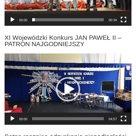
00:00
00:34
XI Wojewódzki Konkurs JAN PAWEŁ II –
PATRON NAJGODNIEJSZY
Odtwarzacz
video
00:00
04:57