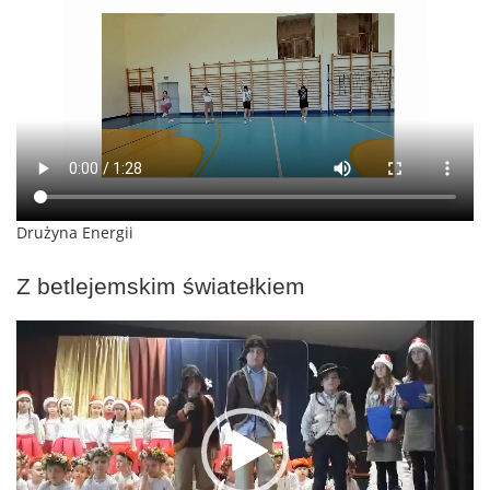
Drużyna Energii
Z betlejemskim światełkiem
Odtwarzacz
video