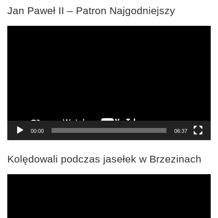
Jan Paweł II – Patron Najgodniejszy
Odtwarzacz
video
00:00
06:37
Kolędowali podczas jasełek w Brzezinach
Odtwarzacz
video