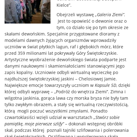
Kielce”.
Obejrzeli wystawę
„Galeria Ziemi”.
Jest to opowieść o dewonie oraz o
tym, co działo się po tym okresie ze
skałami dewońskim. Specjalnie przygotowane dioramy z
modelami dawnych żyjących organizmów wprowadziły
uczniów w świat płytkich lagun, raf i głębokich mórz, które
przed 359 milionami lat pokrywały Góry Świętokrzyskie.
Artystyczne wyobrażenie dewońskiego świata podparte jest
danymi naukowymi i skamieniałościami stanowiącymi jego
zapis kopalny. Uczniowie odbyli wirtualną wycieczkę po
najdłuższej świętokrzyskiej jaskini – Chelosiowej Jamie.
Największe emocje towarzyszyły uczniom w
Kapsule 5D
, dzięki
której odbyli wyprawę – ,,Podróż do wnętrza Ziemi’’. Zimna i
wilgotna jaskinia, gorąca lawa czy morska bryza nie były tam
tylko zwykłym obrazem, a stały się wirtualną rzeczywistością,
którą mogli poczuć wszystkimi zmysłami. Ponadto
czwartoklasiści wzięli udział w warsztatach
„Stwórz sobie
pamiątkę, moje pierwsze szlify”
– dokonali wstępnej obróbki
skał, podczas której poznali tajniki szlifowania i polerowania
skał świętokrzyskich. Oszlifowana i wypolerowana skała