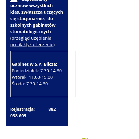
uczniów wszystkich
klas, zwłaszcza uczących
się stacjonarnie, do
szkolnych gabinetów
stomatologicznych
(
przegląd uzębienia,
profilaktyka, leczenie
)
Gabinet w S.P. Bilcza:
Gabinet w S.P. Brzeziny:
Poniedziałek: 7.30-14.30
Wtorek: 7.30-10.30
Wtorek: 11.00-15.00
Czwartek: 7.30-15.30
Środa: 7.30-14.30
Piątek: 7.30-14.30
Rejestracja: 882
038 609