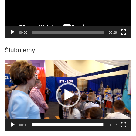
00:00
05:29
Ślubujemy
Odtwarzacz
video
00:00
00:17