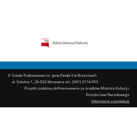
© Szkoła Podstawowa im. Jana Pawła II w Brzezinach
ul. Szkolna 1, 26-026 Morawica tel.: (041) 3114-055
Projekt szablonu dofinansowano ze środków Ministra Kultury i
Dziedzictwa Narodowego
Informacje o projekcie