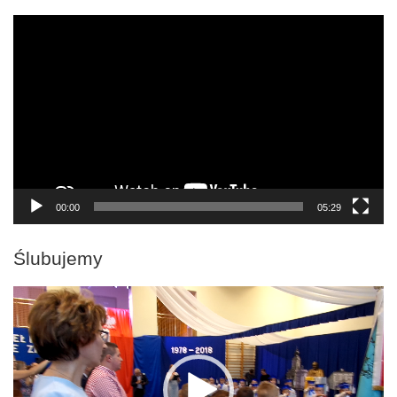
Odtwarzacz
video
00:00
05:29
Ślubujemy
Odtwarzacz
video