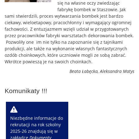
się na własne oczy zwiedzając
fabrykę bombek w Staszowie. Jak
sami stwierdzili, proces wytwarzania bombek jest bardzo
ciekawy, wieloetapowy, pracochłonny i wymagający ogromnej
fachowości. Z entuzjazmem wzięli udział w przygotowanych
przez pracowników fabryki warsztatach dekorowania bombek.
Pozwoliły one im nie tylko na zapoznanie się z tajnikami
produkcji, ale także na wykonanie własnych fantastycznych
ozdób choinkowych, które uczniowie mogli ze sobą zabrać.
Wkrótce powieszą je na swoich choinkach.
Beata Łabęcka, Aleksandra Matys
Komunikaty !!!
W
Niezbędne informacje do
rekrutacji na rok szkolny
2025-26 znajdują się w
zakładce
Dokumenty