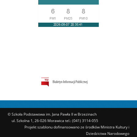
© Szkoła Podstawowa im. Jana Pawła II w Brzezinach
ul. Szkolna 1, 26-026 Morawica tel.: (041) 3114-055
Projekt szablonu dofinansowano ze środków Ministra Kultury i
Dziedzictwa Narodowego