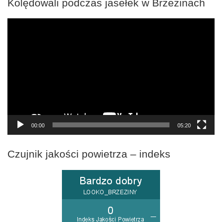
Kolędowali podczas jasełek w Brzezinach
Odtwarzacz
video
00:00
05:20
Czujnik jakości powietrza – indeks