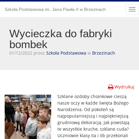
Szkoła Podstawowa im. Jana Pawła II w Brzezinach
Tog
nav
Wycieczka do fabryki
bombek
01/12/2022 przez
Szkoła Podstawowa
w
Brzezinach
Wydrukuj
Szklane ozdoby choinkowe cieszą
nasze oczy w każde święta Bożego
Narodzenia. Od pokoleń są
najpopularniejszą i najpiękniejszą
grudniową dekoracją. Jak powstają
te wszystkie kruche, szklane cuda?
Uczniowie klasy IIa i IIb przekonali