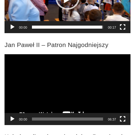
00:00
00:17
Jan Paweł II – Patron Najgodniejszy
Odtwarzacz
video
00:00
06:37