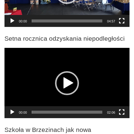
00:00
04:57
Setna rocznica odzyskania niepodległości
Odtwarzacz
video
00:00
02:06
Szkoła w Brzezinach jak nowa