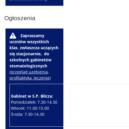
Ogłoszenia
W
Zapraszamy
uczniów wszystkich
klas, zwłaszcza uczących
się stacjonarnie, do
szkolnych gabinetów
stomatologicznych
(
przegląd uzębienia,
profilaktyka, leczenie
)
Gabinet w S.P. Bilcza:
Gabinet w S.P. Brzeziny:
Poniedziałek: 7.30-14.30
Wtorek: 7.30-10.30
Wtorek: 11.00-15.00
Czwartek: 7.30-15.30
Środa: 7.30-14.30
Piątek: 7.30-14.30