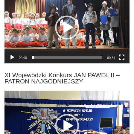
video
00:00
00:34
XI Wojewódzki Konkurs JAN PAWEŁ II –
PATRON NAJGODNIEJSZY
Odtwarzacz
video